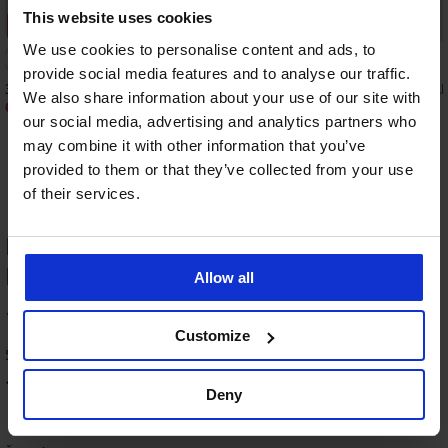
This website uses cookies
Sleva -30%
We use cookies to personalise content and ads, to
5
provide social media features and to analyse our traffic.
3PACK Modalové boxerky MEN-A
3PACK Boxerky JACK A
We also share information about your use of our site with
JACCorp Old Logo
629 Kč
899 Kč
our social media, advertising and analytics partners who
699 Kč
may combine it with other information that you’ve
provided to them or that they’ve collected from your use
of their services.
HODNOCENÍ PRODUKTU 2PACK
Bavlněné boxerky FILA Deion
Allow all
Výprodej
-30%
-50%
100
LIMITED
LIMITED
%
Customize
4,9
4,9
4,9
4,8
4,9
5 zákazníků produkt hodnotilo
2PACK
Bambusové
Bambusové
PREMIUM
100
Bavlněné
boxerky
boxerky
%
zákazníků produkt doporučuje
Boxerky
Deny
3PACK
boxerky
Petrol
Black
Tender
Bezešvé
3
Bavlněné
Elian
Blue
bezešvé
Retro
boxerky
PACK
boxerky
II
3D
349
399
SilverPro
boxerek