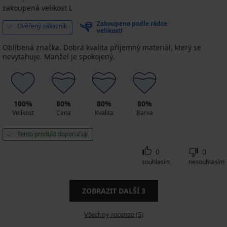
zakoupená velikost L
Zakoupeno podle rádce
Ověřený zákazník
velikostí
Oblíbená značka. Dobrá kvalita příjemný materiál, který se
nevytahuje. Manžel je spokojený.
100%
80%
80%
80%
Velikost
Cena
Kvalita
Barva
Tento produkt doporučuji
0
0
souhlasím
nesouhlasím
ZOBRAZIT DALŠÍ
3
Všechny recenze (5)