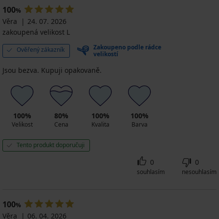
100
%
Věra
24. 07. 2026
zakoupená velikost L
Zakoupeno podle rádce
Ověřený zákazník
velikostí
Jsou bezva. Kupuji opakovaně.
100%
80%
100%
100%
Velikost
Cena
Kvalita
Barva
Tento produkt doporučuji
0
0
souhlasím
nesouhlasím
100
%
Věra
06. 04. 2026