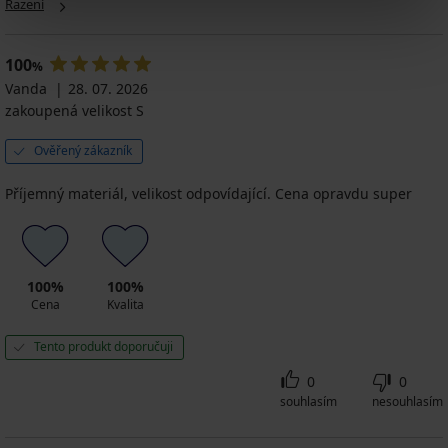
BOSS
bezešvé
Řazení
Stretch
Kč
Kč
Classic
v
Power
399
250
plechovce
499
399
Long
Kč
Kč
Kč
849
Kč
1 169
100
%
499
Kč
Kč
Vanda
28. 07. 2026
Kč
zakoupená velikost S
Ověřený zákazník
Příjemný materiál, velikost odpovídající. Cena opravdu super
100%
100%
Cena
Kvalita
Tento produkt doporučuji
0
0
souhlasím
nesouhlasím