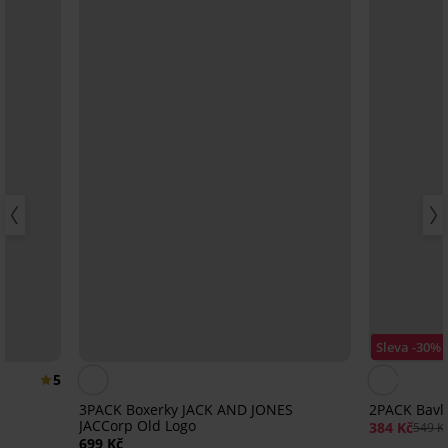
Sleva -30%
5
n
3PACK Boxerky JACK AND JONES
2PACK Bavln
JACCorp Old Logo
384 Kč
549 K
699 Kč