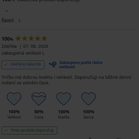
bavlněné
něné
lněné
tričko
PACK
Bavlněné
tričko
o
ko
FILA
ičko
tričko
Jack
PREMIUM
ornia
K
Kai
EN-
JACK
and
Řazení
D
349
AND
Tričko
Jones
NES
amboo
JONES
Kč
BOSS
JJECOR...
Basic
JJECaleb
Waffle
299
499
w...
999
100
%
272
č
Kč
1 199
Kč
Kč
Zdeňka
07. 08. 2026
039
279
Kč
799
0
389
č
Kč
zakoupená velikost L
Kč
ód
kód
Kč
kód
Zakoupeno podle rádce
ET20
GET20
Ověřený zákazník
218
GET20
velikostí
Kč
T20
kód
Tričko má dobrou kvalitu i velikost. Doporučuji na běžné denní
GET20
nošení ve volném čase.
100%
80%
100%
100%
Velikost
Cena
Kvalita
Barva
Tento produkt doporučuji