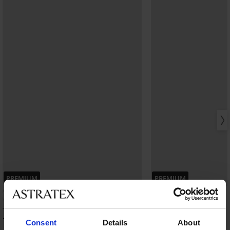
PREMIUM
PREMIUM
Tričko BOSS Waffle
Šortky BOSS Waffle
1 199 Kč
1 199 Kč
Consent
Details
About