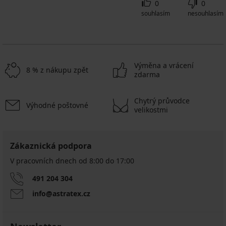
0
0
souhlasím
nesouhlasím
Výměna a vrácení
8 % z nákupu zpět
zdarma
Chytrý průvodce
Výhodné poštovné
velikostmi
Zákaznická podpora
V pracovních dnech od 8:00 do 17:00
491 204 304
info@astratex.cz