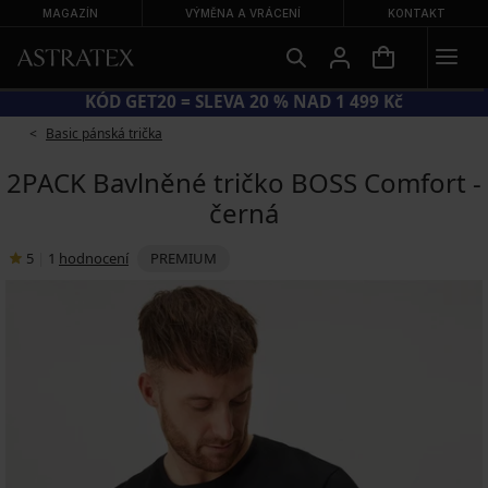
MAGAZÍN
VÝMĚNA A VRÁCENÍ
KONTAKT
VELKÝ LETNÍ VÝPRODEJ AŽ −70 %
Basic pánská trička
2PACK Bavlněné tričko BOSS Comfort -
černá
5
|
1
hodnocení
PREMIUM