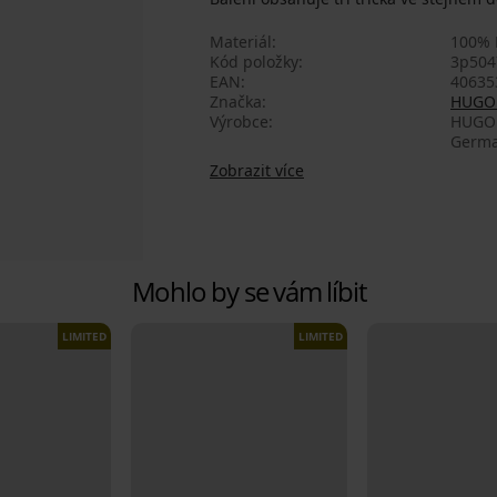
Materiál
100% 
Kód položky
3p504
EAN
40635
Značka
HUGO
Výrobce
HUGO BOSS AG , adres
Germa
Zobrazit více
Mohlo by se vám líbit
LIMITED
LIMITED