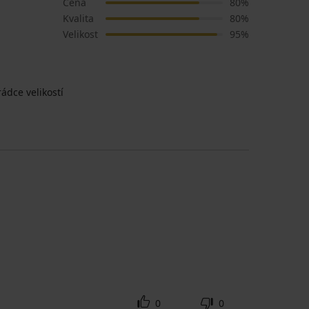
Cena
80%
Kvalita
80%
Velikost
95%
ádce velikostí
0
0