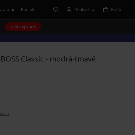
vrácení
Kontakt
Přihlásit se
Košík
y
Letní výprodej
 BOSS Classic - modrá-tmavě
kostí