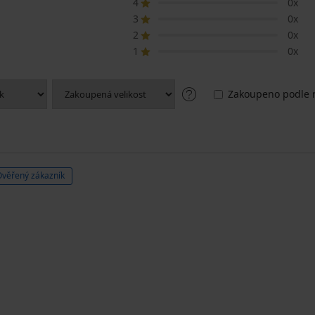
4
0x
3
0x
2
0x
1
0x
Zakoupeno podle r
Ověřený zákazník