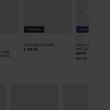
PREMIUM
-25% ALL25
Tričko BOSS Waffle
2PACK Bavlněné trič
AND JONES JacBasic 
1 199 Kč
CK AND
649 Kč
 Chest
487 Kč
kód:
ALL25