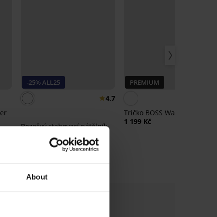
-25% ALL25
PREMIUM
4,7
er
Tričko BOSS Waffle
1 199 Kč
Bezešvý stahovací nátělník
SilverPro
1 399 Kč
1 049 Kč
kód:
ALL25
About