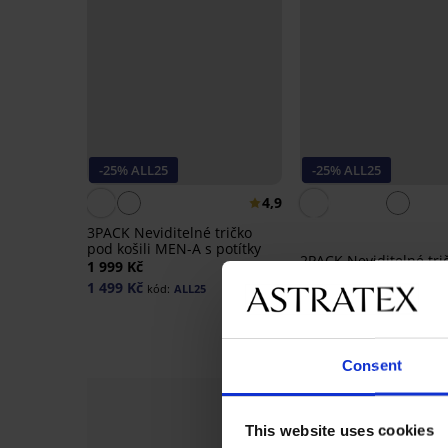
-25% ALL25
-25% ALL25
4,9
3PACK Neviditelné tričko
pod košili MEN-A s potítky
2PACK Neviditelné tri
1 999 Kč
pod košili MEN-A s pot
1 499 Kč
kód:
ALL25
1 399 Kč
1 049 Kč
kód:
ALL25
Consent
This website uses cookies