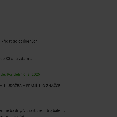
Přidat do oblíbených
 do 30 dnů zdarma
ude: Pondělí
10. 8.
2026
A
ÚDRŽBA A PRANÍ
O ZNAČCE
jemné bavlny. V praktickém trojbalení.
esignu, viz foto.