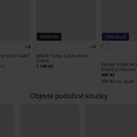
PREMIUM
-25% ALL25
5
5
né tričko GANT
3PACK Tričko Calvin Klein
Cotton
Pánské tričko JA
 Kč
1 199 Kč
JONES JCOFusion
Brand
499 Kč
374 Kč
kód:
ALL25
Objevte podobné kousky