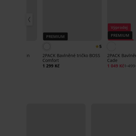
Výprodej
PREMIUM
%
PREMIUM
Sleva -30%
5
ko Calvin Klein
2PACK Bavlněné tričko BOSS
2PACK Bavlně
Comfort
Cade
 Kč
1 299 Kč
1 049 Kč
1 499