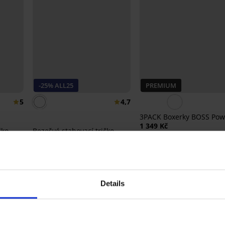
-25% ALL25
PREMIUM
5
4,7
3PACK Boxerky BOSS Pow
1 349 Kč
čko
Bezešvé stahovací tričko
ítky
SilverPro
1 599 Kč
1 199 Kč
kód:
ALL25
Details
Ze stejné kolekce