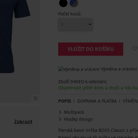
Počet kusů:
VLOŽIT DO KOŠÍKU
Výměna a vrácení
Zboží IHNED k odeslání.
Objednejte ještě dnes a zboží u Vás b
POPIS
DOPRAVA A PLATBA
VÝMĚN
Multipack
Hladký design
Zobrazit
Pánská basic trička BOSS Classic z pří
Balení obsahuje tři trička ve stejném d