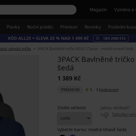
Hledat
Magazín
Výměna a 
Plavky
Noční prádlo
Premium
Novinky
Poslední kus
KÓD ALL25 = SLEVA 25 % NAD 1 499 Kč
18
H
29
M
50
S
Basic pánská trička
3PACK Bavlněné tričko BOSS Classic - modrá-tmavě šedá
3PACK Bavlněné tričko
šedá
1 389 Kč
PREMIUM
5
|
3
hodnocení
Zvolte velikost
Jakou velikost?
Tabulka veli
Vyberte barvu:
modrá-tmavě šedá