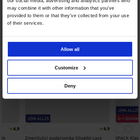
our social media, advertising and analytics partners who
may combine it with other information that you’ve
provided to them or that they’ve collected from your use
of their services.
Allow all
Customize
Deny
-25% ALL25
-25% ALL25
3+1 ZDARM
4,9
4,9
vek
Zmenšující podprsenka Siluette Lace
3PACK Klasi