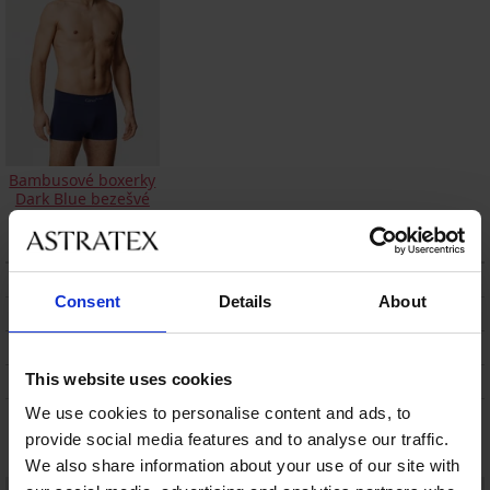
Bambusové boxerky
Dark Blue bezešvé
399 Kč
POPIS
Consent
Details
About
DOPRAVA A PLATBA
VÝMĚNA
This website uses cookies
ÚDRŽBA A PRANÍ
We use cookies to personalise content and ads, to
Mohlo by se vám líbit
provide social media features and to analyse our traffic.
We also share information about your use of our site with
LIMITED