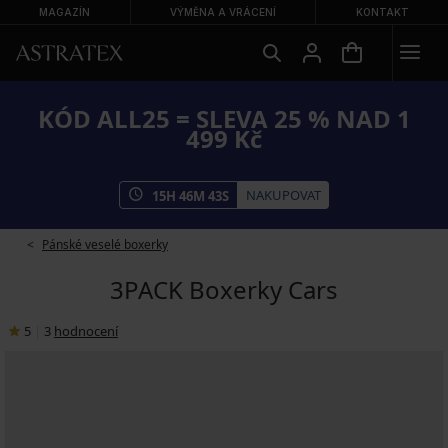
MAGAZÍN
VÝMĚNA A VRÁCENÍ
KONTAKT
KÓD ALL25 = SLEVA 25 % NAD 1
499 Kč
NAKUPOVAT
15
H
46
M
43
S
Pánské veselé boxerky
3PACK Boxerky Cars
5
|
3
hodnocení