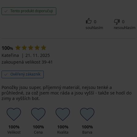
Tento produkt doporučuji
0
0
souhlasím
nesouhlasím
100
%
Kateřina
21. 11. 2025
zakoupená velikost 39-41
Ověřený zákazník
Ponožky jsou super, příjemný materiál, nejsou tenké a
průhledné, za což jsem moc ráda a jsou vyšší - takže se hodí do
zimy a vyšších bot.
100%
100%
100%
100%
Velikost
Cena
Kvalita
Barva