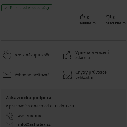
Tento produkt doporučuji
0
0
souhlasím
nesouhlasím
Výměna a vrácení
8 % z nákupu zpět
zdarma
Chytrý průvodce
Výhodné poštovné
velikostmi
Zákaznická podpora
V pracovních dnech od 8:00 do 17:00
491 204 304
info@astratex.cz