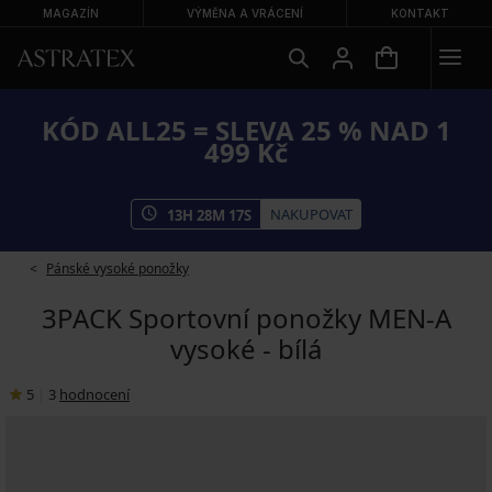
MAGAZÍN
VÝMĚNA A VRÁCENÍ
KONTAKT
KÓD ALL25 = SLEVA 25 % NAD 1
499 Kč
NAKUPOVAT
13
H
28
M
17
S
Pánské vysoké ponožky
3PACK Sportovní ponožky MEN-A
vysoké - bílá
5
|
3
hodnocení