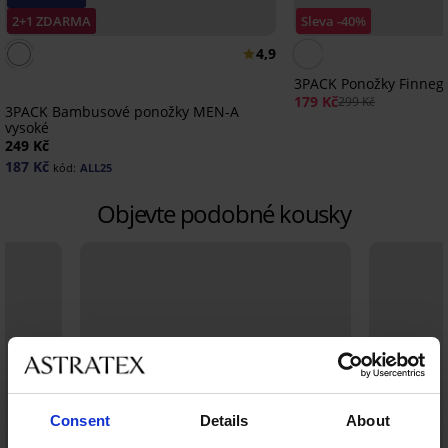
2+1 ZDARMA
Sleva -40%
4,9
3PACK Ponožky Finneg
179 Kč
299 Kč
3PACK Bambusové ponožky MEN-A
vysoké
249 Kč
187 Kč
kód:
ALL25
Objevte podobné kousky
Consent
Details
About