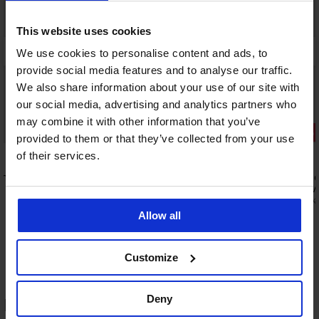
This website uses cookies
We use cookies to personalise content and ads, to
provide social media features and to analyse our traffic.
We also share information about your use of our site with
our social media, advertising and analytics partners who
-25% ALL25
Výprodej
may combine it with other information that you’ve
2+1 ZDARMA
Sleva -30%
provided to them or that they’ve collected from your use
5
4,2
of their services.
m krátké
3PACK Ponožky Kappa Men Crew vysoké
3PACK Pono
JACMateo v
129 Kč
174 Kč
249 K
97 Kč
kód:
ALL25
Allow all
Customize
HODNOCENÍ PRODUKTU 3PACK
Deny