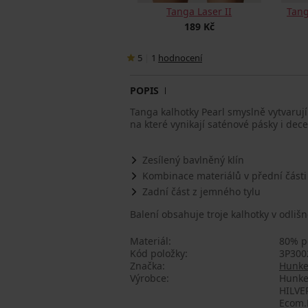
Tanga Laser II
Tang
189 Kč
5
|
1
hodnocení
POPIS
Tanga kalhotky Pearl smyslně vytvarují 
na které vynikají saténové pásky i dece
Zesílený bavlněný klín
Kombinace materiálů v přední části
Zadní část z jemného tylu
Balení obsahuje troje kalhotky v odlišn
Materiál
80% p
Kód položky
3P300
Značka
Hunke
Výrobce
Hunke
HILVE
Ecom.