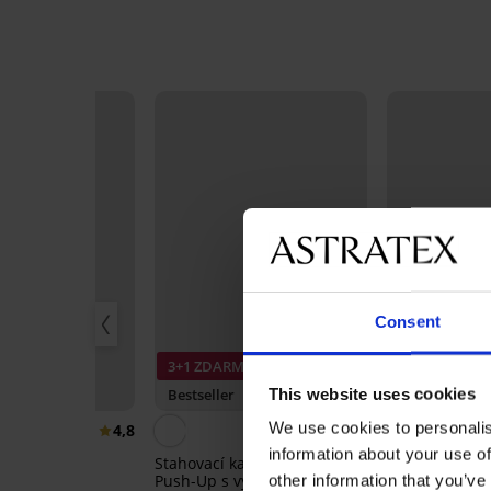
Consent
3+1 ZDARMA
This website uses cookies
Bestseller
Bestseller
We use cookies to personalis
4,8
4,8
information about your use of
í podprsenka
Stahovací kalhotky Simple
Podprsenka Sp
yztužená
Push-Up s vysokým pasem
Flower
other information that you’ve