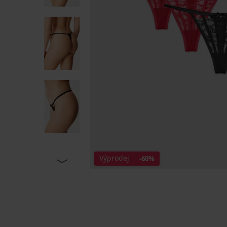
Výprodej
-60%