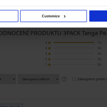
479 Kč
799 Kč
1 199 Kč
Customize
ODNOCENÍ PRODUKTU 3PACK Tanga Pea
5
1x
4
0x
3
0x
2
0x
1
0x
Zakoupeno podle r
ěřený zákazník