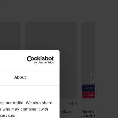
About
-20% SUN20
3+1 ZDARMA
Sleva -50%
se our traffic. We also share
4,9
4,4
ers who may combine it with
rsenka
Klasické kalhotky Bamboo
Horní díl rychleschn
nimizer
Nature
plavek Spacer Flower
 services.