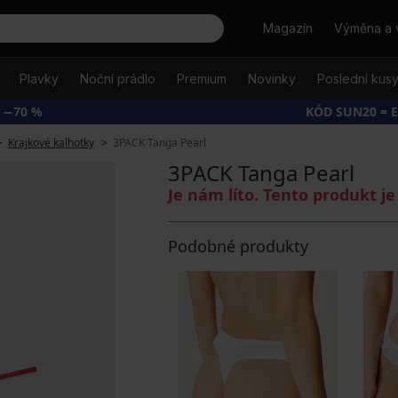
Hledat
Magazín
Výměna a 
Plavky
Noční prádlo
Premium
Novinky
Poslední kus
 −70 %
KÓD SUN20 = 
Krajkové kalhotky
3PACK Tanga Pearl
3PACK Tanga Pearl
Je nám líto. Tento produkt 
Podobné produkty