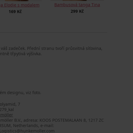
Bambusová tanga Tina
a Elodie s modalem
299 Kč
169 Kč
váš zadeček. Přední stranu tvoří průsvitná síťovina,
ntně třpytivá výšivka.
ém designu, viz foto.
olyamid, 7
279_kal
möller
möller B.V., adresa: KOOS POSTEMALAAN 8, 1217 ZC
RSUM, Netherlands, e-mail:
Logistics@hunkemoller.com