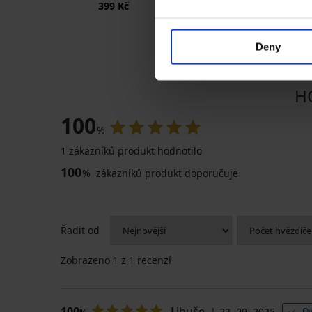
399 Kč
999 Kč
Deny
H
100
%
1 zákazníků produkt hodnotilo
100
%
zákazníků produkt doporučuje
Řadit od
Zobrazeno
1
z 1 recenzí
100
Libuše
22. 09. 2025
Ov