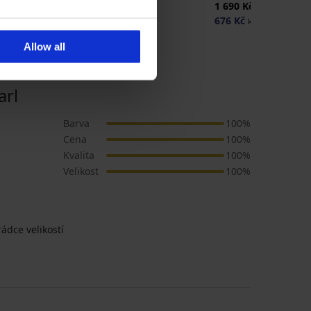
369 Kč
1 690 Kč
676 Kč
kód:
SUN20
Allow all
rl
Barva
100%
Cena
100%
Kvalita
100%
Velikost
100%
ádce velikostí