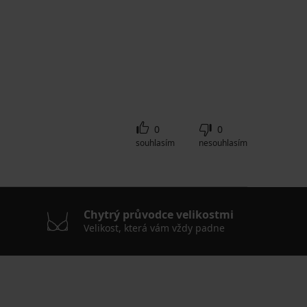
0
0
souhlasím
nesouhlasím
Chytrý průvodce velikostmi
Velikost, která vám vždy padne