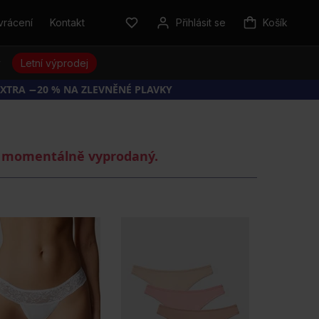
vrácení
Kontakt
Přihlásit se
Košík
y
Letní výprodej
EXTRA −20 % NA ZLEVNĚNÉ PLAVKY
je momentálně vyprodaný.