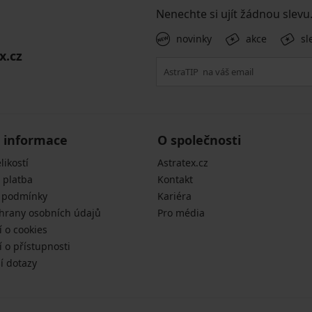
Nenechte si ujít žádnou slevu
novinky
akce
sl
x.cz
 informace
O společnosti
likostí
Astratex.cz
 platba
Kontakt
 podmínky
Kariéra
hrany osobních údajů
Pro média
í o cookies
 o přístupnosti
í dotazy