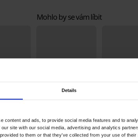
Mohlo by se vám líbit
Details
Sleva -40%
e content and ads, to provide social media features and to analy
4,9
4,8
 our site with our social media, advertising and analytics partn
acer Delicate
Podprsenka Fili vyztužená
Zmenšující podp
bez kostic
Spacer 3D Gia Mi
 provided to them or that they’ve collected from your use of their