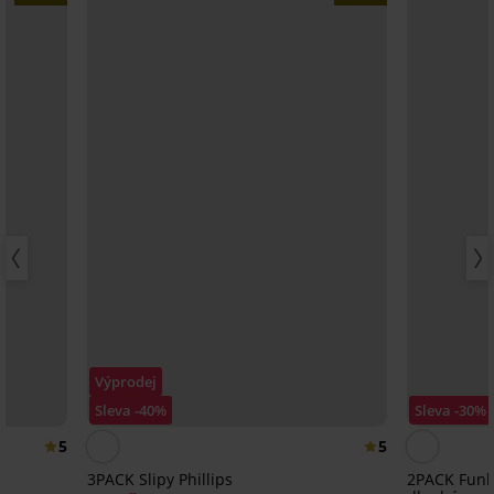
Výprodej
Sleva -40%
Sleva -30%
5
5
3PACK Slipy Phillips
2PACK Funk