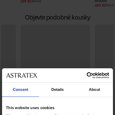
dlouhé
299 Kč
499 Kč
489 Kč
699 K
Objevte podobné kousky
Consent
Details
About
This website uses cookies