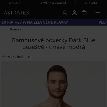
MAGAZÍN
VÝMĚNA A VRÁCENÍ
KONTAKT
KÓD SUN20 = EXTRA −20 % NA ZLEVNĚNÉ PLAVKY
Boxerky
Bambusové boxerky Dark Blue
bezešvé - tmavě modrá
4,9
|
49
hodnocení