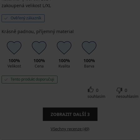
zakoupená velikost L/XL
Ověřený zákazník
Krásně padnou, příjemný material
100%
100%
100%
100%
Velikost
Cena
Kvalita
Barva
Tento produkt doporučuji
0
0
souhlasím
nesouhlasím
ZOBRAZIT DALŠÍ
3
Všechny recenze (49)