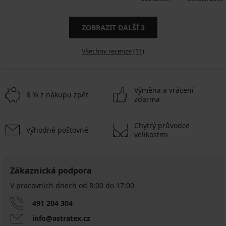
ZOBRAZIT DALŠÍ
3
Všechny recenze (11)
Výměna a vrácení
8 % z nákupu zpět
zdarma
Chytrý průvodce
Výhodné poštovné
velikostmi
Zákaznická podpora
V pracovních dnech od 8:00 do 17:00
491 204 304
info@astratex.cz