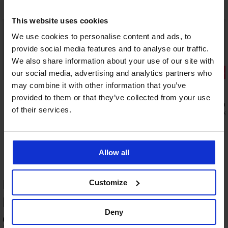
This website uses cookies
We use cookies to personalise content and ads, to
provide social media features and to analyse our traffic.
We also share information about your use of our site with
Sleva -30%
Sleva -40%
our social media, advertising and analytics partners who
may combine it with other information that you’ve
4,8
5
provided to them or that they’ve collected from your use
ý
Bavlněné pyžamové kalhoty Dream Edit
Saténové py
of their services.
dlouhé
419 Kč
699 K
489 Kč
699 Kč
Allow all
HODNOCENÍ PRODUKTU Bavlněné
Customize
pyžamo Heart krátké
-25 % ALL25
-25 % ALL25
-30%
-50%
Deny
ED
ITED
IMITED
LIMITED
99
%