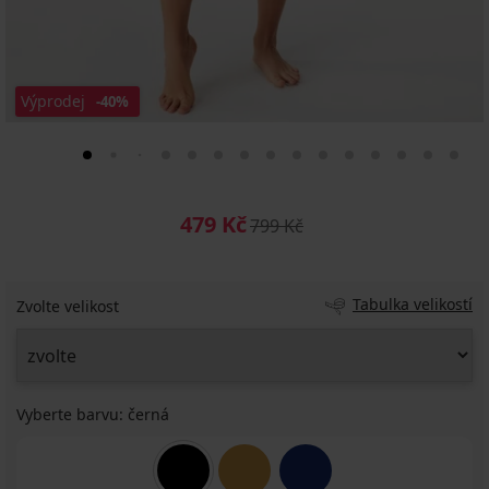
Výprodej
-40%
479 Kč
799 Kč
Tabulka velikostí
Zvolte velikost
Vyberte barvu:
černá