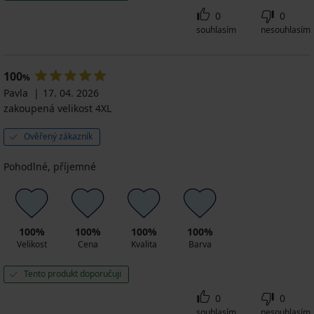
0
0
souhlasím
nesouhlasím
100
%
Pavla
17. 04. 2026
zakoupená velikost 4XL
Ověřený zákazník
Pohodlné, příjemné
100%
100%
100%
100%
Velikost
Cena
Kvalita
Barva
Tento produkt doporučuji
0
0
souhlasím
nesouhlasím