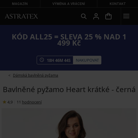
MAGAZÍN
VÝMĚNA A VRÁCENÍ
KONTAKT
KÓD ALL25 = SLEVA 25 % NAD 1
499 Kč
NAKUPOVAT
18
H
46
M
44
S
Dámská bavlněná pyžama
Bavlněné pyžamo Heart krátké - černá
4,9
|
11
hodnocení