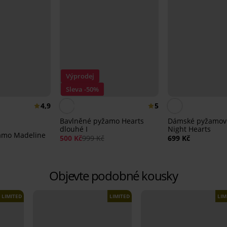
Výprodej
Sleva -50%
4,9
5
Bavlněné pyžamo Hearts
Dámské pyžamové
dlouhé I
Night Hearts
amo Madeline
500 Kč
999 Kč
699 Kč
Objevte podobné kousky
LIMITED
LIMITED
LIM