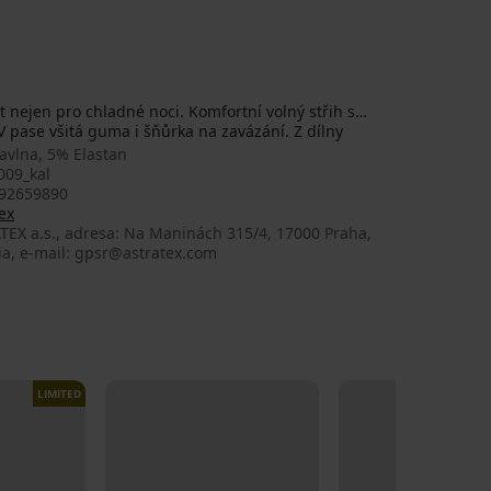
nejen pro chladné noci. Komfortní volný střih s
 pase všitá guma i šňůrka na zavázání. Z dílny
avlna, 5% Elastan
009_kal
92659890
ex
TEX a.s., adresa: Na Maninách 315/4, 17000 Praha,
ia, e-mail: gpsr@astratex.com
LIMITED