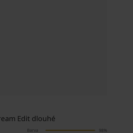
eam Edit dlouhé
Barva
98%