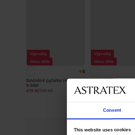
Výprodej
Výprodej
Sleva -40%
Sleva -50%
5
Bavlněné pyžamo Heart
Bavlněné pyžamo Hea
krátké
dlouhé I
479 Kč
799 Kč
500 Kč
999 Kč
Consent
This website uses cookies