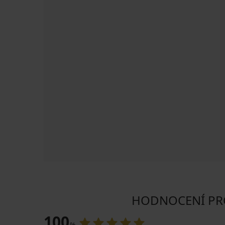
HODNOCENÍ PROD
100
%