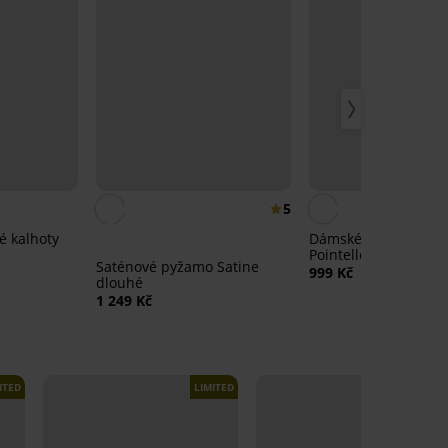
5
 kalhoty
Dámské bavlněné p
Pointelle s dlouhými
Saténové pyžamo Satine
nohavicemi
999 Kč
dlouhé
1 249 Kč
ITED
LIMITED