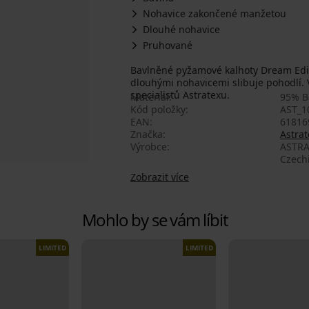
Nohavice zakončené manžetou
Dlouhé nohavice
Pruhované
Bavlněné pyžamové kalhoty Dream Edit 
dlouhými nohavicemi slibuje pohodlí. V
specialistů Astratexu.
Materiál
95% B
Kód položky
AST_1
EAN
61816
Značka
Astrat
Výrobce
ASTRA
Czech
Zobrazit více
Mohlo by se vám líbit
LIMITED
LIMITED