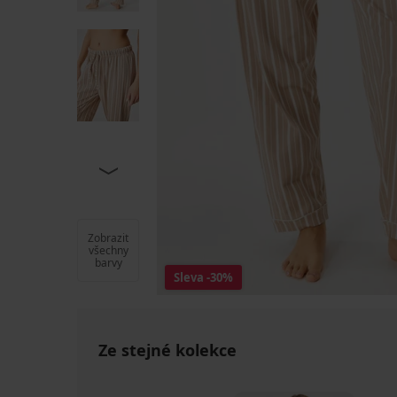
Zobrazit
všechny
barvy
Sleva
-30%
Ze stejné kolekce