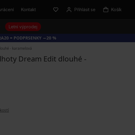
vrácení
Kontakt
Přihlásit se
Košík
y
Letní výprodej
RA20 = PODPRSENKY −20 %
louhé - karamelová
hoty Dream Edit dlouhé -
kostí