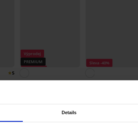
Výprodej
PREMIUM
Sleva -40%
Sleva -50%
5
rts
Dámský bavlněný pyžamový
Saténové pyžamo Luisa
top Calvin Klein Graphic
Satine krátké
500 Kč
999 Kč
419 Kč
699 Kč
Details
Ze stejné kolekce