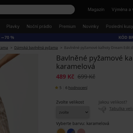
Hledat
Magazín
Výměna a 
Plavky
Noční prádlo
Premium
Novinky
Poslední kus
 −70 %
KÓD B
žama
Dámská bavlněná pyžama
Bavlněné pyžamové kalhoty Dream Edit d
Bavlněné pyžamové kal
karamelová
489 Kč
699 Kč
5
|
6
hodnocení
Zvolte velikost
Jakou velikost?
Tabulka veli
Vyberte barvu:
karamelová