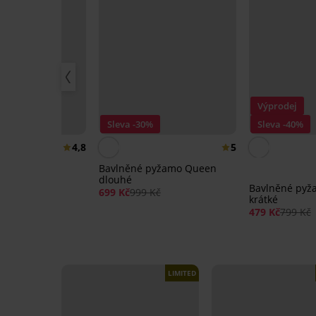
Výprodej
%
Sleva -30%
Sleva -40%
4,8
5
pyžamo Cats
Bavlněné pyžamo Queen
dlouhé
Bavlněné pyž
 Kč
699 Kč
999 Kč
krátké
479 Kč
799 Kč
LIMITED