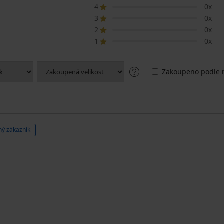
4
0x
3
0x
2
0x
1
0x
Zakoupeno podle r
ý zákazník