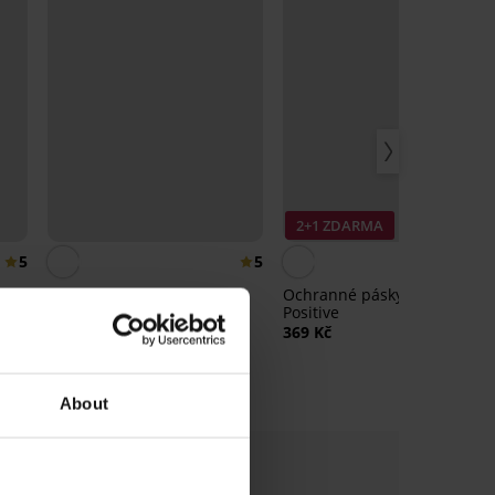
2+1 ZDARMA
5
5
Modalové šortky PINK
Ochranné pásky proti oděru
STORM Soft Studio
Positive
449 Kč
369 Kč
About