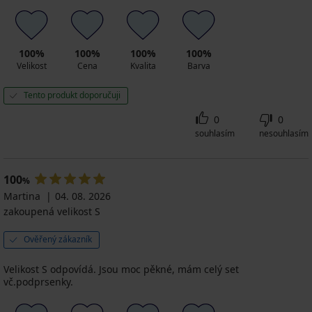
100%
100%
100%
100%
Velikost
Cena
Kvalita
Barva
Tento produkt doporučuji
0
0
souhlasím
nesouhlasím
100
%
Martina
04. 08. 2026
zakoupená velikost S
Ověřený zákazník
Velikost S odpovídá. Jsou moc pěkné, mám celý set
vč.podprsenky.