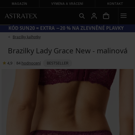
MAGAZÍN
VÝMĚNA A VRÁCENÍ
KONTAKT
KÓD SUN20 = EXTRA −20 % NA ZLEVNĚNÉ PLAVKY
Brazilky kalhotky
Brazilky Lady Grace New - malinová
4,9
|
84
hodnocení
BESTSELLER