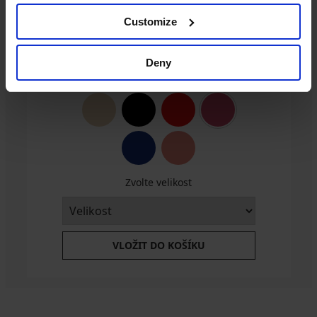
Customize
Podprsenka Spacer 3D Lady Grace New
Deny
1 199 Kč
Zvolte velikost
VLOŽIT DO KOŠÍKU