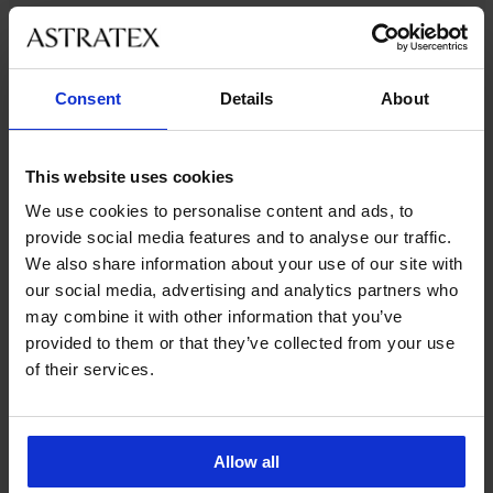
Ze stejné kolekce
Consent
Details
About
MA
j
rodej
+1 ZDARMA
Výprodej
3+1 ZDARMA
-30%
3+1 ZDARMA
3+1 ZDARMA
3+1 ZDARMA
-40%
-50%
ITED
,9
4,9
5
This website uses cookies
ky
Brazilky
Brazilky
Brazilky
lky
PREMIUM
We use cookies to personalise content and ads, to
e
sence
Rosie
Laila
Celeste
lia
azilky
Brazilky
krajkové
krajkové
provide social media features and to analyse our traffic.
bello
599
zilky
Calvin
549
489
We also share information about your use of our site with
Kč
a
75
Klein
Kč
Kč
akce
č
our social media, advertising and analytics partners who
629
akce
akce
3+1
549
may combine it with other information that you’ve
Kč
3+1
3+1
ZDARMA
č
e
akce
provided to them or that they’ve collected from your use
ZDARMA
ZDARMA
3+1
of their services.
ARMA
ZDARMA
Allow all