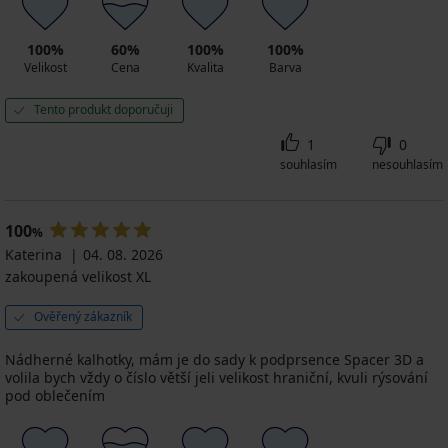
100%
60%
100%
100%
Velikost
Cena
Kvalita
Barva
Tento produkt doporučuji
1
0
souhlasím
nesouhlasím
100
%
Katerina
04. 08. 2026
zakoupená velikost XL
Ověřený zákazník
Nádherné kalhotky, mám je do sady k podprsence Spacer 3D a
volila bych vždy o číslo větší jeli velikost hraniční, kvuli rýsování
pod oblečením