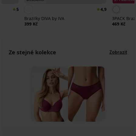
5
4,9
Brazilky DIVA by IVA
3PACK Brazi
399 Kč
469 Kč
Ze stejné kolekce
Zobrazit