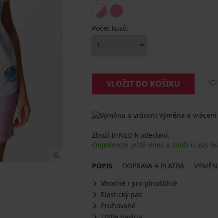
Počet kusů:
VLOŽIT DO KOŠÍKU
Výměna a vrácení
Zboží IHNED k odeslání.
Objednejte ještě dnes a zboží u Vás b
POPIS
DOPRAVA A PLATBA
VÝMĚN
Vhodné i pro plnoštíhlé
Elastický pas
Pruhované
100% bavlna