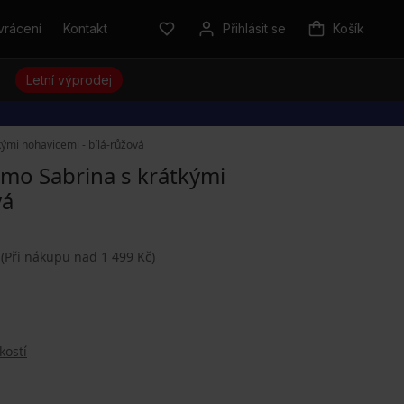
vrácení
Kontakt
Přihlásit se
Košík
y
Letní výprodej
mi nohavicemi - bílá-růžová
mo Sabrina s krátkými
vá
(Při nákupu nad 1 499 Kč)
kostí