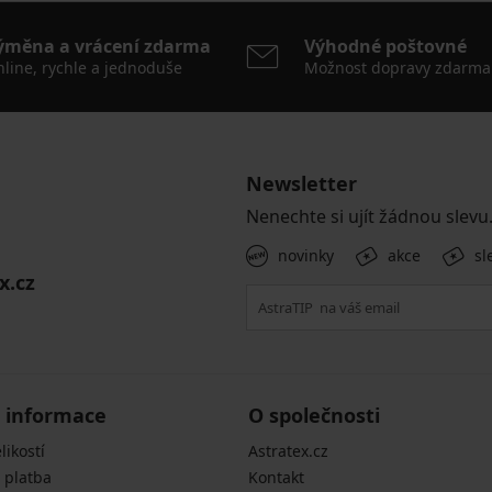
ýměna a vrácení zdarma
Výhodné poštovné
line, rychle a jednoduše
Možnost dopravy zdarma
Newsletter
Nenechte si ujít žádnou slevu
novinky
akce
sl
x.cz
 informace
O společnosti
likostí
Astratex.cz
 platba
Kontakt