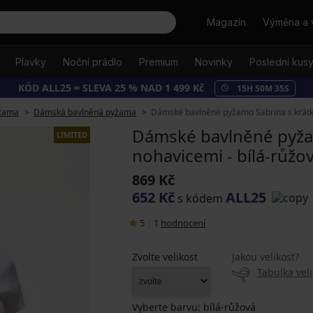
Hledat
Magazín
Výměna a 
Plavky
Noční prádlo
Premium
Novinky
Poslední kus
KÓD ALL25 = SLEVA 25 % NAD 1 499 Kč
15
H
50
M
35
S
žama
Dámská bavlněná pyžama
Dámské bavlněné pyžamo Sabrina s krátký
Dámské bavlněné pyža
LIMITED
nohavicemi - bílá-růžo
869 Kč
652 Kč
ALL25
s kódem
5
|
1
hodnocení
Zvolte velikost
Jakou velikost?
Tabulka veli
Vyberte barvu:
bílá-růžová