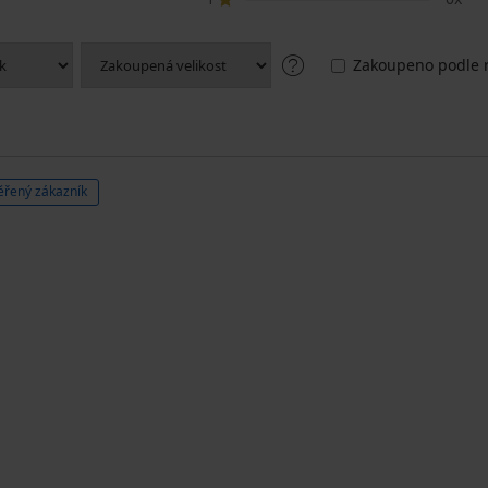
Zakoupeno podle r
ěřený zákazník