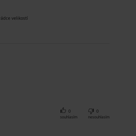
ádce velikostí
0
0
souhlasím
nesouhlasím