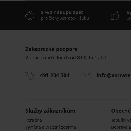
8 % z nákupu zpět
V
pro členy Astratex Klubu
On
Zákaznická podpora
V pracovních dnech od 8:00 do 17:00
491 204 304
info@astrate
Služby zákazníkům
Obecné
Poradna
Tabulky ve
Výměna a vrácení zdarma
Doprava a