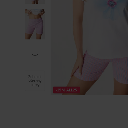
Zobrazit
všechny
barvy
-25 % ALL25