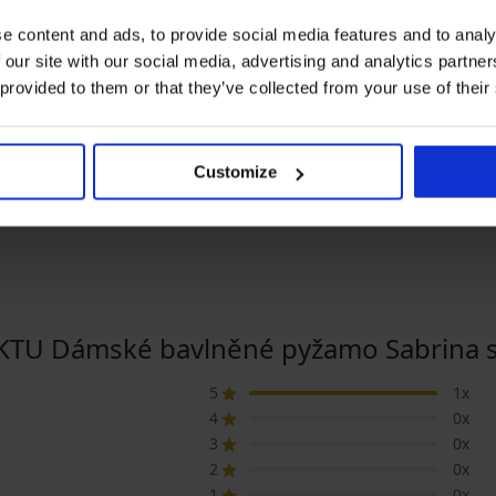
e content and ads, to provide social media features and to analy
 our site with our social media, advertising and analytics partn
-25% ALL25
Sleva -30%
 provided to them or that they’ve collected from your use of their
5
5
něné pyžamo
Pyžamo Timeless Dream
Dámské bavlněn
átkými
krátké
Jianna s dlouhým
Customize
nohavicemi
799 Kč
699 Kč
999 Kč
599 Kč
25
kód:
ALL25
 Dámské bavlněné pyžamo Sabrina s 
5
1x
4
0x
3
0x
2
0x
1
0x