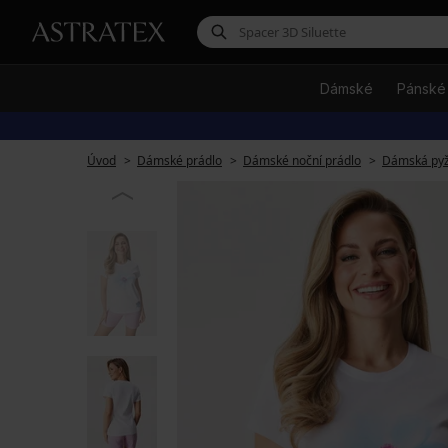
Dámské
Pánské
Úvod
Dámské prádlo
Dámské noční prádlo
Dámská py