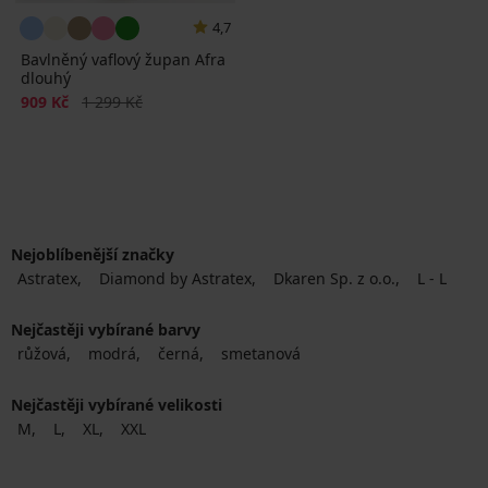
4,7
Bavlněný vaflový župan Afra
dlouhý
Sleva
Původní cena
909 Kč
1 299 Kč
Nejoblíbenější značky
Astratex
Diamond by Astratex
Dkaren Sp. z o.o.
L - L
Nejčastěji vybírané barvy
růžová
modrá
černá
smetanová
Nejčastěji vybírané velikosti
M
L
XL
XXL