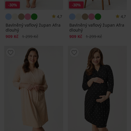
-30%
-30%
4,7
4,7
Bavlněný vaflový župan Afra
Bavlněný vaflový župan Afra
dlouhý
dlouhý
Sleva
Původní cena
Sleva
Původní cena
909 Kč
1 299 Kč
909 Kč
1 299 Kč