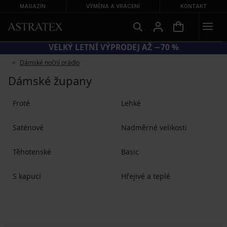
MAGAZÍN
VÝMĚNA A VRÁCENÍ
KONTAKT
KÓD SUN20 = EXTRA −20 % NA ZLEVNĚNÉ PLAVKY
Dámské noční prádlo
Dámské župany
Froté
Lehké
Saténové
Nadměrné velikosti
Těhotenské
Basic
S kapucí
Hřejivé a teplé