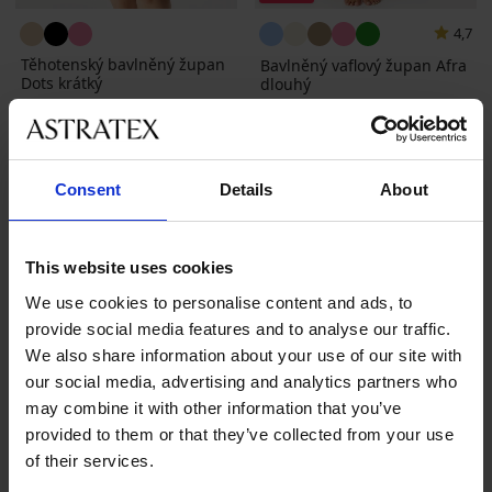
4,7
Těhotenský bavlněný župan
Bavlněný vaflový župan Afra
Dots krátký
dlouhý
1 299 Kč
Sleva
Původní cena
909 Kč
1 299 Kč
Consent
Details
About
This website uses cookies
We use cookies to personalise content and ads, to
provide social media features and to analyse our traffic.
We also share information about your use of our site with
our social media, advertising and analytics partners who
may combine it with other information that you’ve
provided to them or that they’ve collected from your use
of their services.
-30%
-30%