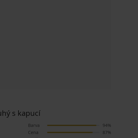
hý s kapucí
Barva
94%
Cena
87%