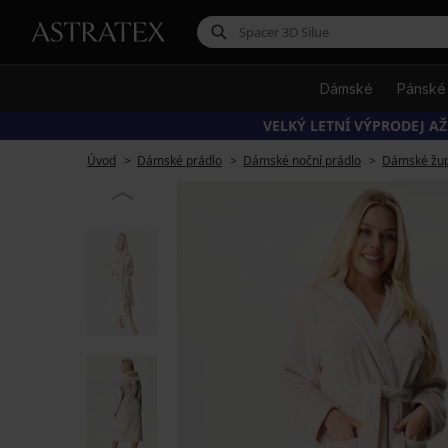
Dámské
Pánské
VELKÝ LETNÍ VÝPRODEJ AŽ
Úvod
Dámské prádlo
Dámské noční prádlo
Dámské žu