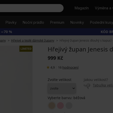
Hledat
Magazín
Výměna a 
Plavky
Noční prádlo
Premium
Novinky
Poslední kus
 −70 %
KÓD B
pany
Hřejivé a teplé dámské župany
Hřejivý župan Jenesis dlouhý s kapucí 
Hřejivý župan Jenesis 
LIMITED
999 Kč
4,9
|
16
hodnocení
Zvolte velikost
Jakou velikost?
Tabulka veli
Vyberte barvu:
béžová