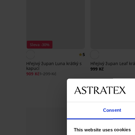
Sleva -30%
5
Hřejivý župan Luna krátký s
Hřejivý župan Leaf krá
kapucí
999 Kč
909 Kč
1 299 Kč
Consent
This website uses cookies