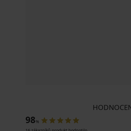
HODNOCENÍ 
98
%
16 zákazníků produkt hodnotilo