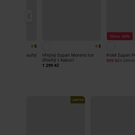
%
Sleva -30%
5
5
pan Dionne dlouhý
Hřejivý župan Moreno Ice
Froté župan P
dlouhý s kapucí
909 Kč
1 299 K
9 Kč
1 299 Kč
LIMITED