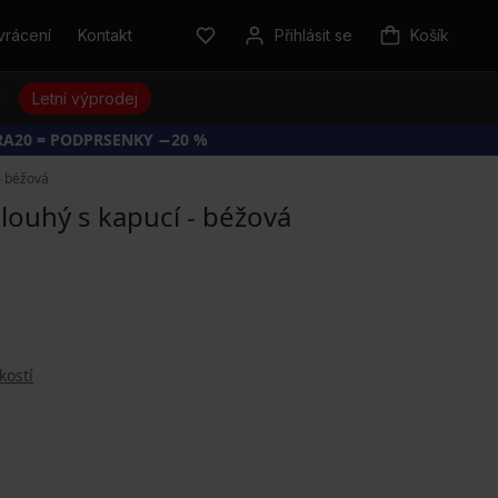
vrácení
Kontakt
Přihlásit se
Košík
y
Letní výprodej
RA20 = PODPRSENKY −20 %
- béžová
dlouhý s kapucí - béžová
kostí