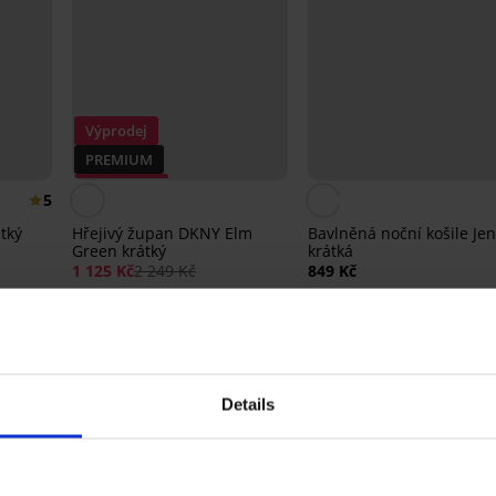
Výprodej
PREMIUM
Sleva -50%
5
tký
Hřejivý župan DKNY Elm
Bavlněná noční košile Je
Green krátký
krátká
1 125 Kč
2 249 Kč
849 Kč
Details
Ze stejné kolekce