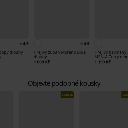
4,9
4,9
oppy dlouhý
Hřejivý župan Moreno Blue
Hřejivý bavlněný
dlouhý
MEN-A Terry dlo
č
1 099 Kč
1 399 Kč
Objevte podobné kousky
LIMITED
LIM