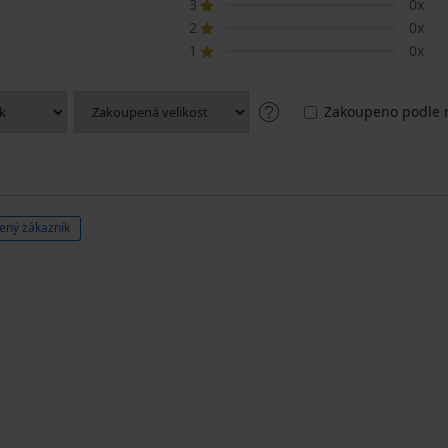
3
0x
2
0x
1
0x
Zakoupeno podle r
ený zákazník