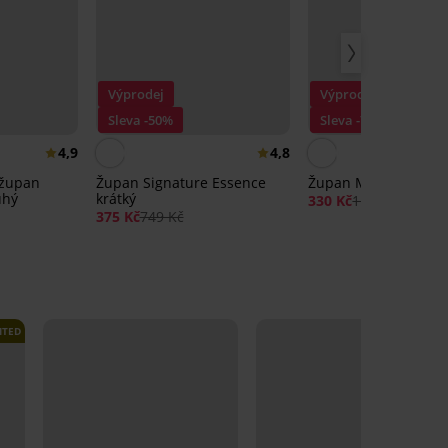
Výprodej
Výprodej
Sleva -50%
Sleva -70%
4,9
4,8
 župan
Župan Signature Essence
Župan MEN-A Terry 
uhý
krátký
330 Kč
1 099 Kč
375 Kč
749 Kč
ITED