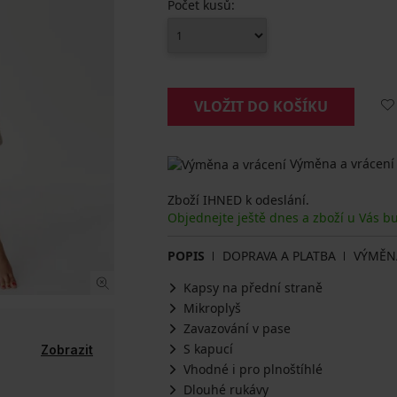
Počet kusů:
VLOŽIT DO KOŠÍKU
Výměna a vrácení
Zboží IHNED k odeslání.
Objednejte ještě dnes a zboží u Vás b
POPIS
DOPRAVA A PLATBA
VÝMĚN
Kapsy na přední straně
Mikroplyš
Zavazování v pase
S kapucí
Zobrazit
Vhodné i pro plnoštíhlé
Dlouhé rukávy