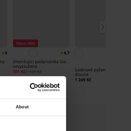
Sleva -40%
5
4,7
nny
Zmenšující podprsenka Gia
nevyztužená
Saténové pyžamo Satine
701 Kč
1 169 Kč
dlouhé
1 249 Kč
About