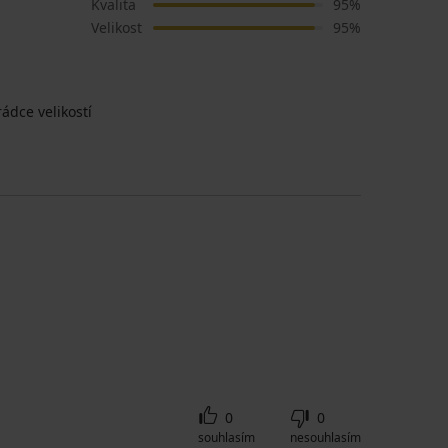
Kvalita
95%
Velikost
95%
ádce velikostí
0
0
souhlasím
nesouhlasím