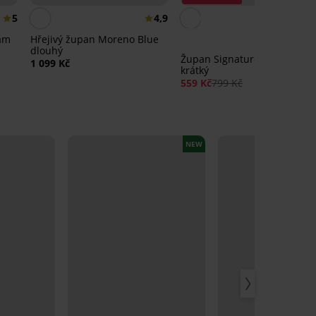
5
4,9
4,
eam
Hřejivý župan Moreno Blue
dlouhý
Župan Signature Liliana lace
1 099 Kč
krátký
559 Kč
799 Kč
NEW