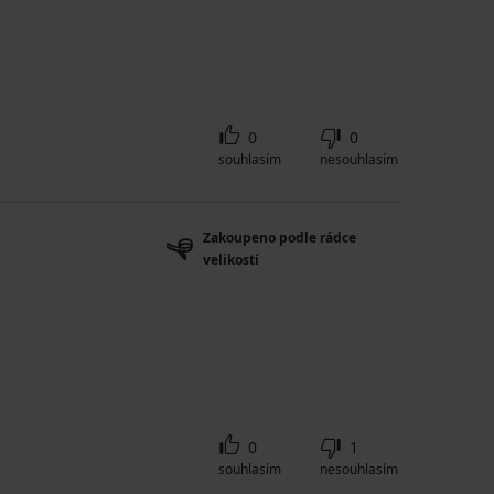
0
0
souhlasím
nesouhlasím
Zakoupeno podle rádce
velikostí
0
1
souhlasím
nesouhlasím