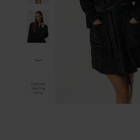
Zobrazit
všechny
barvy