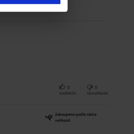
0
0
souhlasím
nesouhlasím
Zakoupeno podle rádce
velikostí