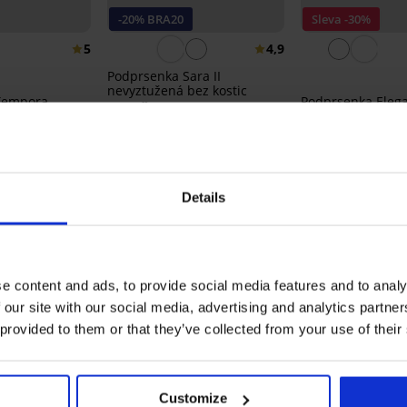
-20% BRA20
Sleva -30%
5
4,9
Podprsenka Sara II
nevyztužená bez kostic
 Tempora
Podprsenka Eleg
799 Kč
nevyztužená
639 Kč
kód:
BRA20
804 Kč
1 149 Kč
Details
OCENÍ PRODUKTU Hřejivý župan Leaf k
5
27x
4
0x
e content and ads, to provide social media features and to analy
3
0x
 our site with our social media, advertising and analytics partn
2
0x
 provided to them or that they’ve collected from your use of their
1
0x
Zakoupeno podle r
Customize