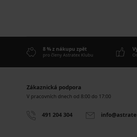
8 % z nákupu zpět
V
pro členy Astratex Klubu
On
Zákaznická podpora
V pracovních dnech od 8:00 do 17:00
491 204 304
info@astrate