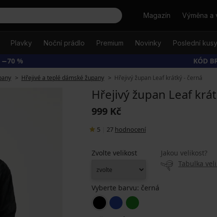
Hledat
Magazín
Výměna a 
Plavky
Noční prádlo
Premium
Novinky
Poslední kus
 −70 %
KÓD B
pany
Hřejivé a teplé dámské župany
Hřejivý župan Leaf krátký - černá
Hřejivý župan Leaf krát
999 Kč
5
|
27
hodnocení
Zvolte velikost
Jakou velikost?
Tabulka veli
Vyberte barvu:
černá