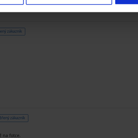
ený zákazník
ěřený zákazník
 na fotce.