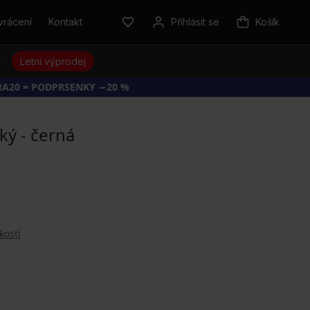
vrácení
Kontakt
Přihlásit se
Košík
y
Letní výprodej
RA20 = PODPRSENKY −20 %
ký - černá
kostí