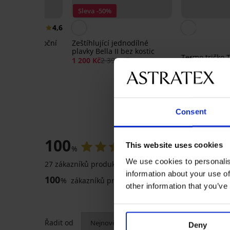
Sleva -50%
4,6
á bavlněná noční
Zeštíhlující jednodílné
s krátká
plavky Bella II bez kostic
Termo tričko
1 200 Kč
2 399 Kč
769 Kč
Consent
HODN
100
This website uses cookies
%
We use cookies to personalis
27 zákazníků produkt hodnotilo
information about your use of
100
%
zákazníků produkt doporučuje
other information that you’ve
5
Hřejivý
Řadit od
Deny
župan