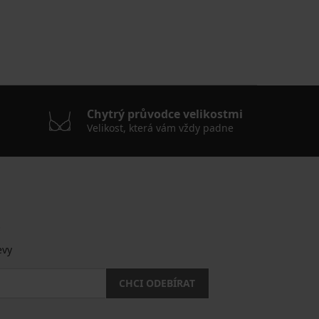
Chytrý průvodce velikostmi
Velikost, která vám vždy padne
.
evy
CHCI ODEBÍRAT