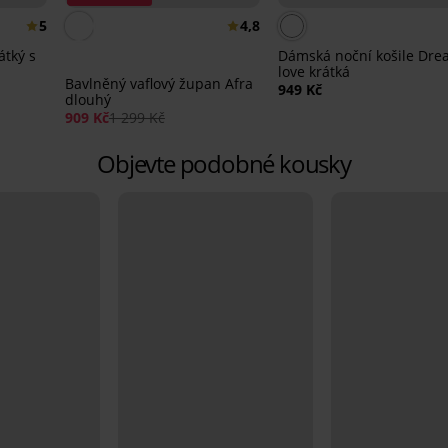
5
4,8
átký s
Dámská noční košile Dr
love krátká
Bavlněný vaflový župan Afra
949 Kč
dlouhý
909 Kč
1 299 Kč
Objevte podobné kousky