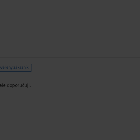
věřený zákazník
ele doporučuji.