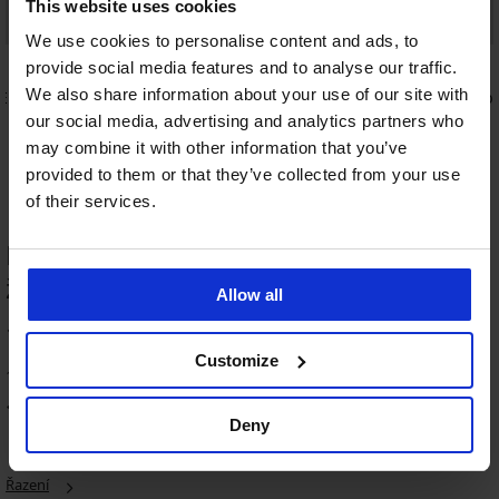
This website uses cookies
PREMIUM
We use cookies to personalise content and ads, to
Sleva -50%
5
provide social media features and to analyse our traffic.
We also share information about your use of our site with
ELLE
Noční košile DKNY Autumn Spice
Saténové p
dlouhá
1 199 Kč
our social media, advertising and analytics partners who
1 200 Kč
2 399 Kč
may combine it with other information that you’ve
provided to them or that they’ve collected from your use
of their services.
HODNOCENÍ PRODUKTU Hřejivý
župan Moreno dlouhý s kapucí
Allow all
Výprodej
-50%
ED
100
%
5
Customize
14 zákazníků produkt hodnotilo
PREMIUM
100
%
zákazníků produkt doporučuje
Hřejivý
Hřejivý
Deny
župan
župan
Jenesis
DKNY
dlouhý
Elm
Řazení
999