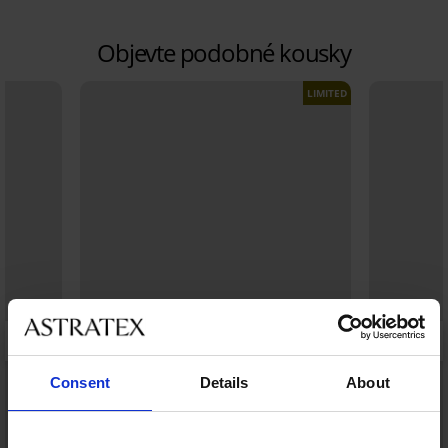
Objevte podobné kousky
LIMITED
Consent
Details
About
Výprodej