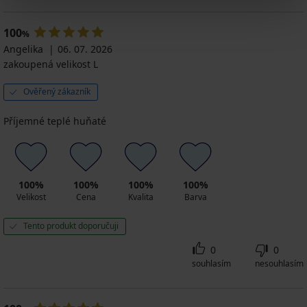
Green
Kč
krátký
1 125
100
%
Kč
Angelika
06. 07. 2026
2 249
zakoupená velikost L
Kč
Ověřený zákazník
Příjemné teplé huňaté
100%
100%
100%
100%
Velikost
Cena
Kvalita
Barva
Tento produkt doporučuji
0
0
souhlasím
nesouhlasím