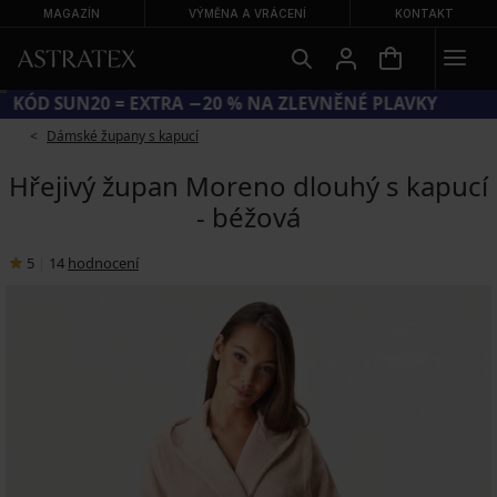
MAGAZÍN
VÝMĚNA A VRÁCENÍ
KONTAKT
KÓD SUN20 = EXTRA −20 % NA ZLEVNĚNÉ PLAVKY
Dámské župany s kapucí
Hřejivý župan Moreno dlouhý s kapucí
- béžová
5
|
14
hodnocení