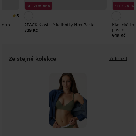
3+1 ZDARMA
3+1 ZDARM
5
yform
2PACK Klasické kalhotky Noa Basic
Klasické ka
pasem
729 Kč
649 Kč
Ze stejné kolekce
Zobrazit