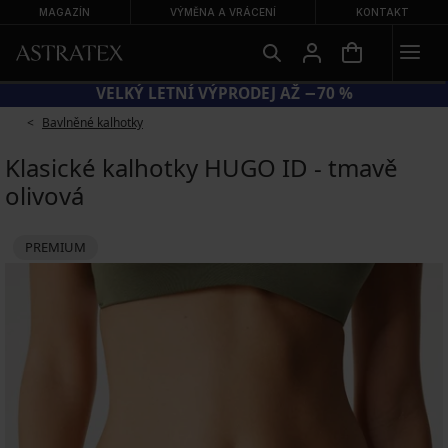
MAGAZÍN
VÝMĚNA A VRÁCENÍ
KONTAKT
KÓD BRA20 = PODPRSENKY −20 %
Bavlněné kalhotky
Klasické kalhotky HUGO ID - tmavě
olivová
PREMIUM