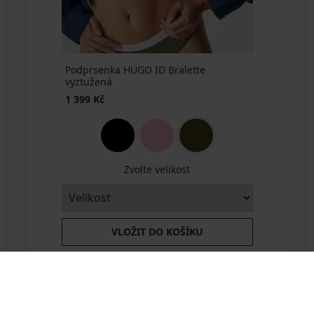
Podprsenka HUGO ID Bralette
vyztužená
1 399 Kč
Zvolte velikost
VLOŽIT DO KOŠÍKU
Výměna a vrácení
8 % z nákupu zpět