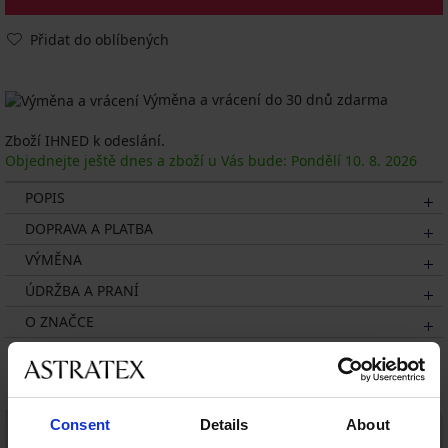
Přidat do oblíbených
Výměna a vrácení do 30 dnů zdarma
Zboží IHNED k odeslání.
Objednejte ještě dnes a zboží u Vás bude: Pondělí
10. 8.
2026
POPIS
DOPRAVA A PLATBA
VÝMĚNA
ÚDRŽBA A PRANÍ
O ZNAČCE
Mohlo by se vám líbit
LIMITED
Consent
Details
About