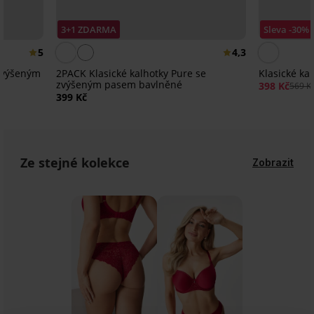
3+1 ZDARMA
Sleva -30%
5
4,3
 zvýšeným
2PACK Klasické kalhotky Pure se
Klasické ka
zvýšeným pasem bavlněné
398 Kč
569 K
399 Kč
Ze stejné kolekce
Zobrazit