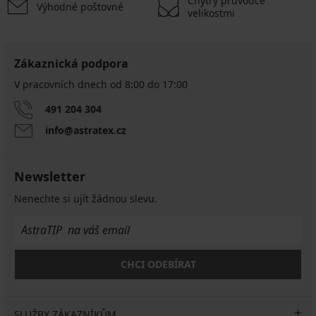
Chytrý průvodce
Výhodné poštovné
velikostmi
Zákaznická podpora
V pracovních dnech od 8:00 do 17:00
491 204 304
info@astratex.cz
Newsletter
Nenechte si ujít žádnou slevu.
CHCI ODEBÍRAT
SLUŽBY ZÁKAZNÍKŮM