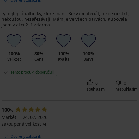
Ověřený zákazník
ty nejlepší kalhotky, které mám. Bezva materiál, nikde neškrtí,
nekoušou, nezařezávají. Mám je ve všech barvách. Kupovala
jsem v akci 2+1 zdarma.
100%
80%
100%
100%
Velikost
Cena
Kvalita
Barva
Tento produkt doporučuji
0
0
souhlasím
nesouhlasím
100
%
Markét
24. 07. 2026
zakoupená velikost M
Ověřený zákazník