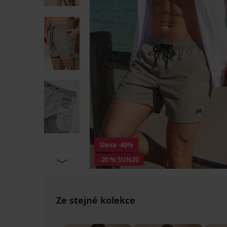
Sleva
-40%
-20 % SUN20
Ze stejné kolekce