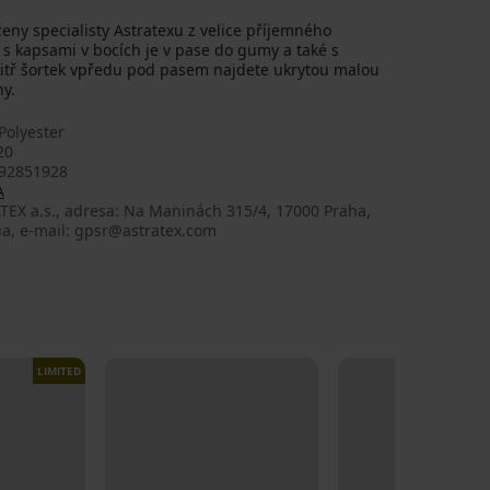
eny specialisty Astratexu z velice příjemného
 s kapsami v bocích je v pase do gumy a také s
nitř šortek vpředu pod pasem najdete ukrytou malou
ny.
Polyester
20
92851928
A
TEX a.s., adresa: Na Maninách 315/4, 17000 Praha,
ia, e-mail: gpsr@astratex.com
LIMITED