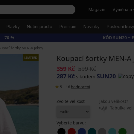
Hledat
Magazín
Výměna a 
Plavky
Noční prádlo
Premium
Novinky
Poslední kus
 −70 %
KÓD SUN20 = 
upací šortky MEN-A Johny
Koupací šortky MEN-A 
LIMITED
359 Kč
599 Kč
287 Kč
SUN20
s kódem
5
|
16
hodnocení
Zvolte velikost
Jakou velikost?
Tabulka veli
Vyberte barvu: