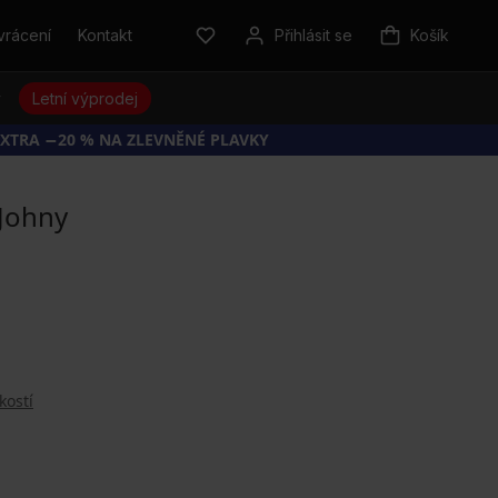
vrácení
Kontakt
Přihlásit se
Košík
y
Letní výprodej
EXTRA −20 % NA ZLEVNĚNÉ PLAVKY
Johny
kostí