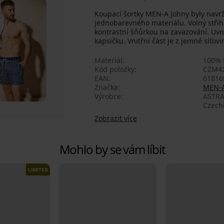
Koupací šortky MEN-A Johny byly navrž
jednobarevného materiálu. Volný střih
kontrastní šňůrkou na zavazování. Uv
kapsičku. Vnitřní část je z jemné síťovi
Materiál
100% 
Kód položky
CZM4
EAN
61816
Značka
MEN-
Výrobce
ASTRA
Czech
Zobrazit více
Mohlo by se vám líbit
LIMITED