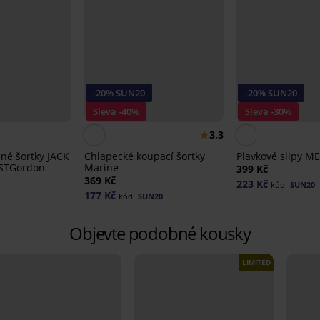
-20% SUN20
-20% SUN20
Sleva -40%
Sleva -30%
3,3
né šortky JACK
Chlapecké koupací šortky
Plavkové slipy M
PSTGordon
Marine
399 Kč
369 Kč
223 Kč
kód:
SUN20
177 Kč
kód:
SUN20
Objevte podobné kousky
LIMITED