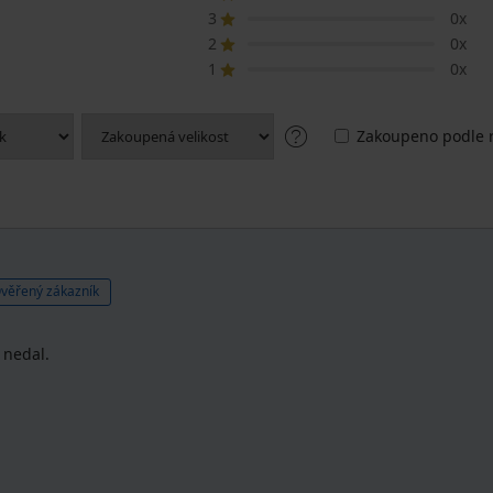
3
0x
2
0x
1
0x
Zakoupeno podle r
věřený zákazník
 nedal.