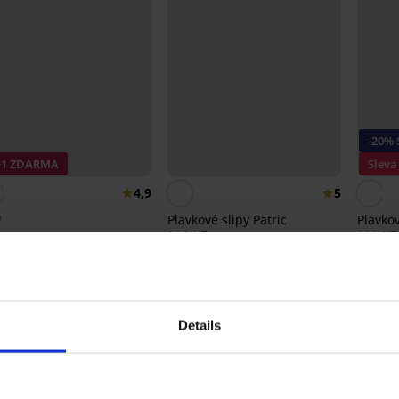
-20%
+1 ZDARMA
Sleva
4,9
5
Plavkové slipy Patric
Plavko
399 Kč
399 Kč
CK Bambusové ponožky
223 Kč
an kotníkové
 Kč
Details
Ze stejné kolekce