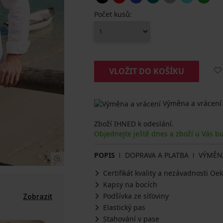
Počet kusů:
VLOŽIT DO KOŠÍKU
Výměna a vrácení
Zboží IHNED k odeslání.
Objednejte ještě dnes a zboží u Vás b
POPIS
DOPRAVA A PLATBA
VÝMĚN
Certifikát kvality a nezávadnosti O
Kapsy na bocích
Podšívka ze síťoviny
Zobrazit
Elastický pas
Stahování v pase