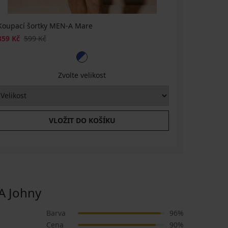
Koupací šortky MEN-A Mare
Koupací š
359 Kč
599 Kč
300 Kč
59
Zvolte velikost
VLOŽIT DO KOŠÍKU
 Johny
Barva
96%
Cena
90%