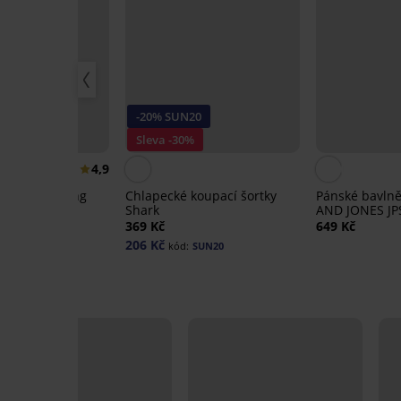
-20% SUN20
Sleva -30%
4,9
pyžamo Koffing
Chlapecké koupací šortky
Pánské bavlně
é
Shark
AND JONES J
369 Kč
649 Kč
206 Kč
kód:
SUN20