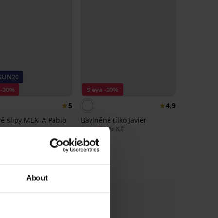
 SUN20
 -30%
Sleva -20%
5
4,9
vé slipy MEN-A Pablo
Bavlněné tílko Javier
319 Kč
399 Kč
kód:
SUN20
About