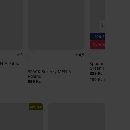
-20% SUN20
Výprodej
Sleva -30%
5
4,9
EN-A Pablo
Spodní díl plavek Sa
Green I
3PACK Boxerky MEN-A
339 Kč
Roland
190 Kč
kód:
SUN20
599 Kč
LIMITED