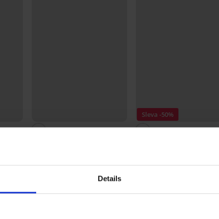
Sleva -50%
4,6
í bez
Nalepovací podprsenka
Saténová noční košilka Lu
Push-Up neviditelná
Satine dlouhá
349 Kč
400 Kč
799 Kč
Details