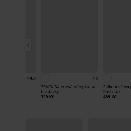
4,8
5
 pásek pro
3PACK Saténová nálepka na
Silikonové vy
pínání UNI
bradavky
Push-Up
329 Kč
489 Kč