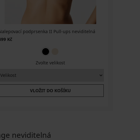
Nalepovací podprsenka II Pull-ups neviditelná
Nalepovac
499 Kč
349 Kč
Zvolte velikost
VLOŽIT DO KOŠÍKU
e neviditelná