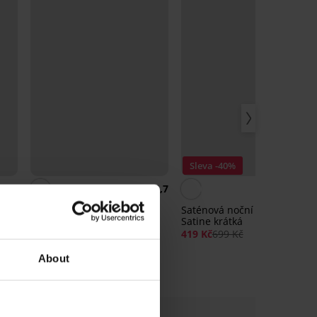
Sleva -40%
5
4,7
isa
Podprsenka Mama
Saténová noční košilka Luisa
nevyztužená bez kostic
Satine krátká
499 Kč
419 Kč
699 Kč
About