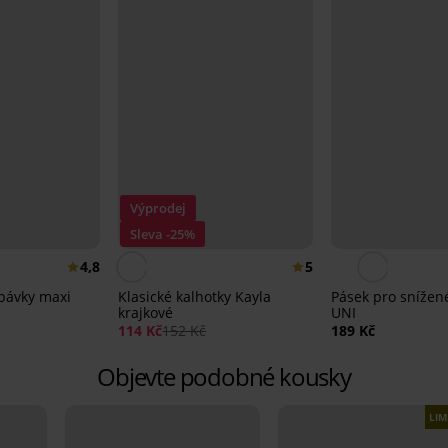
Výprodej
Sleva -25%
4,8
5
cpávky maxi
Klasické kalhotky Kayla
Pásek pro snížen
krajkové
UNI
114 Kč
152 Kč
189 Kč
Objevte podobné kousky
LIM