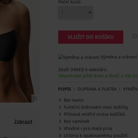
Počet kusů:
VLOŽIT DO KOŠÍKU
Výměna a vrácení
Zboží IHNED k odeslání.
Objednejte ještě dnes a zboží u Vás b
POPIS
DOPRAVA A PLATBA
VÝMĚN
Bez kostic
Funkční šněrování mezi košíčky
Přilnavá vnitřní vrstva košíčků
Bez ramínek
Zobrazit
Vhodné i pro malá prsa
Určeno k opakovanému použití