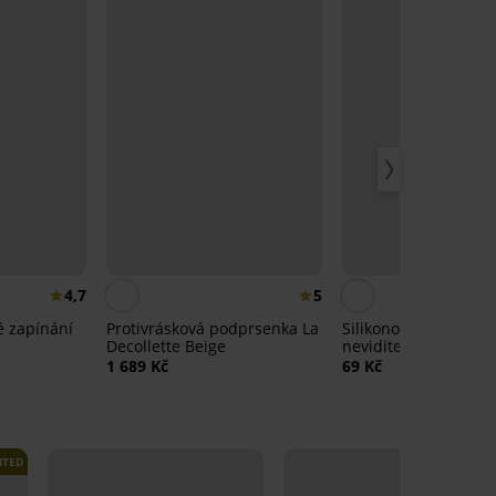
4,7
5
é zapínání
Protivrásková podprsenka La
Silikonová ramínka
Decollette Beige
neviditelná 10 mm
1 689 Kč
69 Kč
ITED
LIMITED