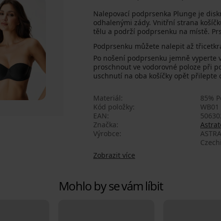
Nalepovací podprsenka Plunge je disk
odhalenými zády. Vnitřní strana košíčk
tělu a podrží podprsenku na místě. Pr
Podprsenku můžete nalepit až třicetkr
Po nošení podprsenku jemně vyperte v 
proschnout ve vodorovné poloze při po
uschnutí na oba košíčky opět přilepte 
Materiál
85% Po
Kód položky
WB01
EAN
50630
Značka
Astrat
Výrobce
ASTRA
Czech
Zobrazit více
Mohlo by se vám líbit