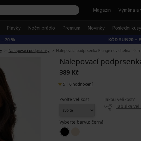
Hledat
Magazín
Výměna a 
Plavky
Noční prádlo
Premium
Novinky
Poslední kus
 −70 %
KÓD SUN20 = 
y
Nalepovací podprsenky
Nalepovací podprsenka Plunge neviditelná - čer
Nalepovací podprsenka
389 Kč
5
|
6
hodnocení
Zvolte velikost
Jakou velikost?
Tabulka veli
Vyberte barvu:
černá