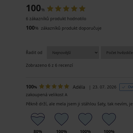
100
%
6 zákazníků produkt hodnotilo
100
%
zákazníků produkt doporučuje
Řadit od
Zobrazeno
6
z 6 recenzí
100
Adéla
23. 07. 2026
Ov
%
zakoupená velikost A
Pěkně drží, ale mela jsem ji stáhlou šaty, tak nevím, je
80%
100%
100%
100%