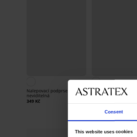
4,7
Nalepovací podprsenka
Podprsenka samodržíc
neviditelná
ramínek
349 Kč
449 Kč
Consent
This website uses cookies