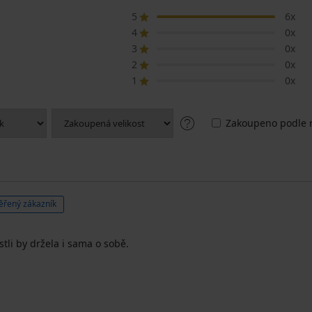
5
6x
4
0x
3
0x
2
0x
1
0x
Zakoupeno podle r
ěřený zákazník
stli by držela i sama o sobě.