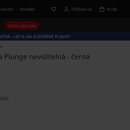
vrácení
Kontakt
Přihlásit se
Košík
y
Letní výprodej
EXTRA −20 % NA ZLEVNĚNÉ PLAVKY
ná
 Plunge neviditelná - černá
kostí