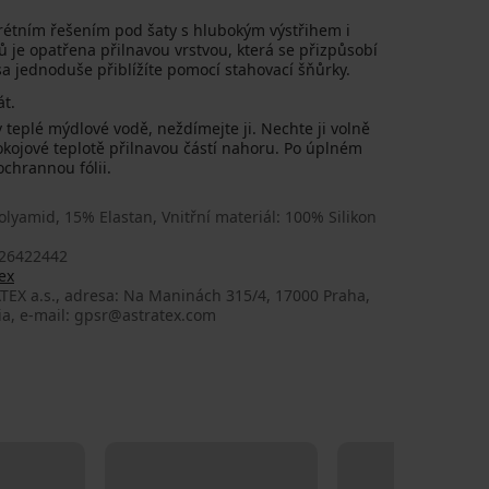
rétním řešením pod šaty s hlubokým výstřihem i
ů je opatřena přilnavou vrstvou, která se přizpůsobí
sa jednoduše přiblížíte pomocí stahovací šňůrky.
át.
teplé mýdlové vodě, neždímejte ji. Nechte ji volně
kojové teplotě přilnavou částí nahoru. Po úplném
ochrannou fólii.
lyamid, 15% Elastan, Vnitřní materiál: 100% Silikon
26422442
ex
TEX a.s., adresa: Na Maninách 315/4, 17000 Praha,
ia, e-mail: gpsr@astratex.com