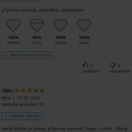
příjemný materiál, pohodlná, spokojenost
100%
80%
100%
100%
Velikost
Cena
Kvalita
Barva
Tento produkt doporučuji
0
0
souhlasím
nesouhlasím
100
%
Věra
10. 07. 2026
zakoupená velikost XL
Ověřený zákazník
Noční košilka je pěkná, příjemný materiál. Super na léto . Děkuji.