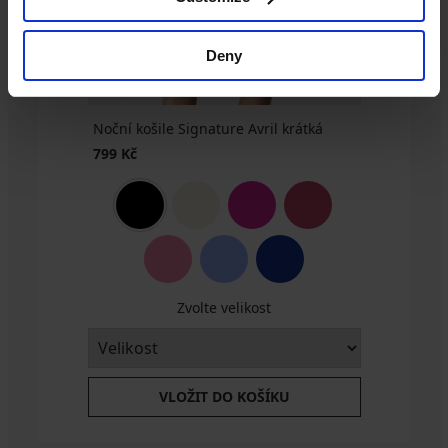
Kč
Kč
Kč
Kč
799
Kč
Deny
Noční košile Signature Avril krátká
799 Kč
Zvolte velikost
VLOŽIT DO KOŠÍKU