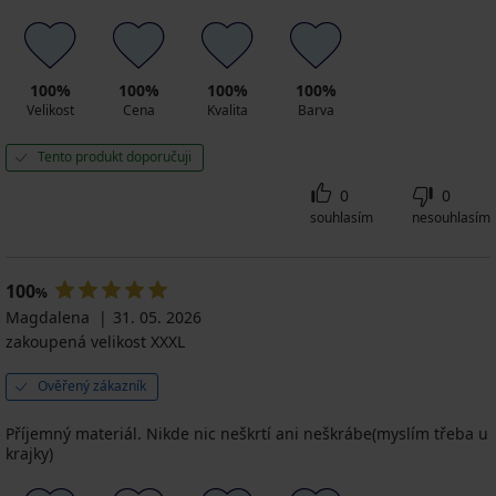
100%
100%
100%
100%
Velikost
Cena
Kvalita
Barva
Tento produkt doporučuji
0
0
souhlasím
nesouhlasím
100
%
Magdalena
31. 05. 2026
zakoupená velikost XXXL
Ověřený zákazník
Příjemný materiál. Nikde nic neškrtí ani neškrábe(myslím třeba u
krajky)