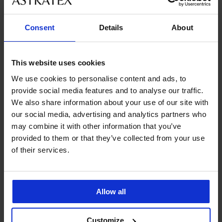
Consent
Details
About
Ze stejné kolekce
This website uses cookies
We use cookies to personalise content and ads, to
-30%
Výprodej
-30%
Výprodej
Výprodej
Výprodej
-30%
Výprodej
-60%
Výprodej
Výprodej
-50%
-40%
-70%
-50%
-40%
-30%
ED
ITED
IMITED
LIMITED
LIMITED
LIMITED
LIMITED
LIMITED
LIMITED
provide social media features and to analyse our traffic.
4,7
5
4,7
4,6
We also share information about your use of our site with
our social media, advertising and analytics partners who
Bavlněná
PREMIUM
PREMIUM
PREMIUM
PREMIUM
noční
Bavlněná
Dámská
may combine it with other information that you’ve
Dámská
Noční
Noční
Dámská
košile
noční
noční
Noční
Noční
provided to them or that they’ve collected from your use
noční
košile
košile
noční
Ginny
košile
košile
košile
košile
košile
Ralph
DKNY
košile
krátká
of their services.
Aurora
Arleth
Signature
Signature
DKNY
Lauren
Autumn
DKNY
krátká
krátká
255
Roselyn
Roselyn
Hit
Pink
Spice
Bold
Kč
Noční
360
629
II
krátká
the
Plaid
dlouhá
City
košile
Kč
Kč
849
539
539
Street
krátká
Streets
1 200
Signature
Kč
krátká
krátká
899
899
Kč
Kč
Allow all
1 300
Kč
Everly
Kč
Kč
1 819
1 819
899
899
Kč
krátká
2 399
Kč
Kč
Kč
Kč
2 599
559
Kč
Customize
2 599
2 599