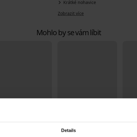
Krátké nohavice
Zobrazit více
Mohlo by se vám líbit
Sleva
Details
5