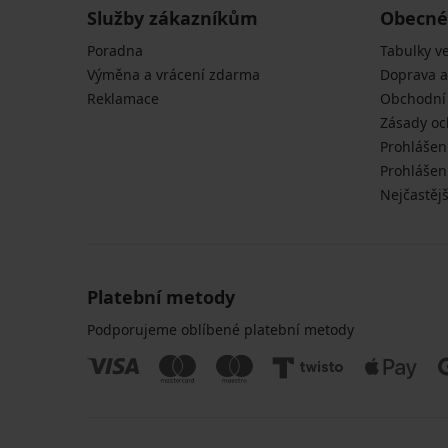
839
1 099
nohavicemi
769
Kč
Kč
noha...
Služby zákazníkům
Obecné
Kč
Kč
Kč
Kč
1 199
1 099
1 399
769
1 199
1 099
Kč
Kč
Poradna
Kč
Tabulky ve
Kč
Kč
Kč
Výměna a vrácení zdarma
Doprava a
1 099
Kč
Reklamace
Obchodní
Zásady oc
Prohlášen
Prohlášení
Nejčastějš
Platební metody
Podporujeme oblíbené platební metody