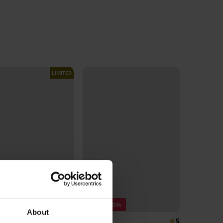
LIMITED
 -30%
Sleva -30%
About
5