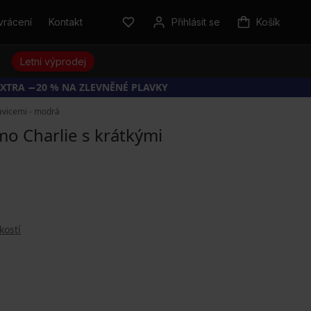
vrácení
Kontakt
Přihlásit se
Košík
y
Letní výprodej
EXTRA −20 % NA ZLEVNĚNÉ PLAVKY
avicemi - modrá
o Charlie s krátkými
kostí