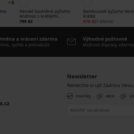
5
amo
Pánské bavlněné pyžamo
Bambusové pyžamo Vent
Andreas s krátkými
krátké
nohavicemi
799 Kč
979 Kč
1 399 Kč
ýměna a vrácení zdarma
Výhodné poštovné
line, rychle a jednoduše
Možnost dopravy zdarma
Newsletter
Nenechte si ujít žádnou slevu
novinky
akce
sl
x.cz