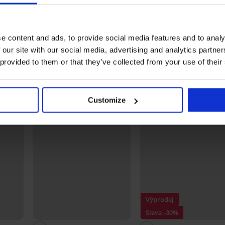
Pánské bavlněné pyžamové
Bavln
šortky MEN-A Isaac
Oscar 
amové šortky MEN-A
599 Kč
699 Kč
 Kč
e content and ads, to provide social media features and to analy
 our site with our social media, advertising and analytics partn
Objevte podobné kousky
 provided to them or that they’ve collected from your use of their
LIMITED
LIMITED
Customize
Výprodej
Sleva -30%