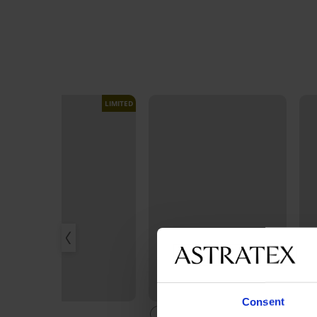
LIMITED
Výprodej
Sleva -30%
Consent
5