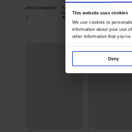
Bavlněné pyžamo Navigation
Bavlněné pyžamo FILA Jersey
dlouhé
krátké
This website uses cookies
Pyž
769 Kč
1 099 Kč
749 Kč
449
We use cookies to personalis
information about your use of
other information that you’ve
Deny