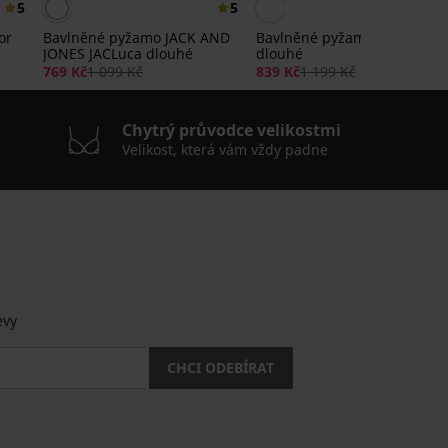
5
5
or
Bavlněné pyžamo JACK AND
Bavlněné pyžamo Estrado
JONES JACLuca dlouhé
dlouhé
769 Kč
1 099 Kč
839 Kč
1 199 Kč
Chytrý průvodce velikostmi
Velikost, která vám vždy padne
.
evy
CHCI ODEBÍRAT