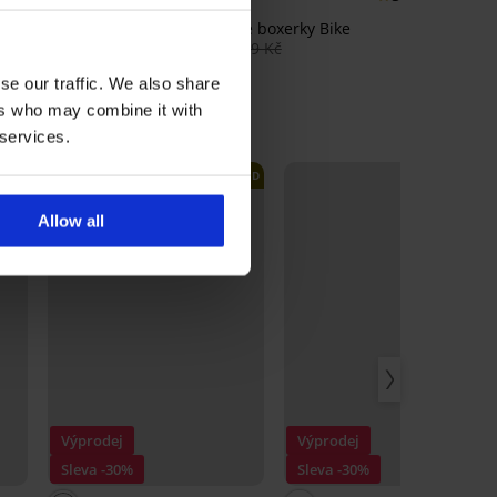
ěné pyžamo MEN-A
Bavlněné boxerky Bike
dlouhé
349 Kč
499 Kč
999 Kč
se our traffic. We also share
ers who may combine it with
 services.
LIMITED
LIMITED
Allow all
Výprodej
Výprodej
Sleva -30%
Sleva -30%