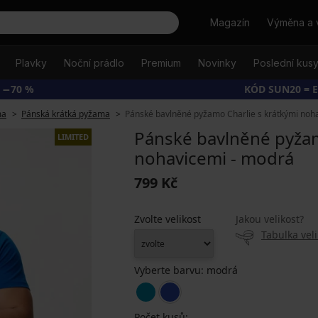
Hledat
Magazín
Výměna a 
Plavky
Noční prádlo
Premium
Novinky
Poslední kus
 −70 %
KÓD SUN20 = 
ma
Pánská krátká pyžama
Pánské bavlněné pyžamo Charlie s krátkými noh
Pánské bavlněné pyžam
LIMITED
nohavicemi - modrá
799 Kč
Zvolte velikost
Jakou velikost?
Tabulka veli
Vyberte barvu:
modrá
Počet kusů: