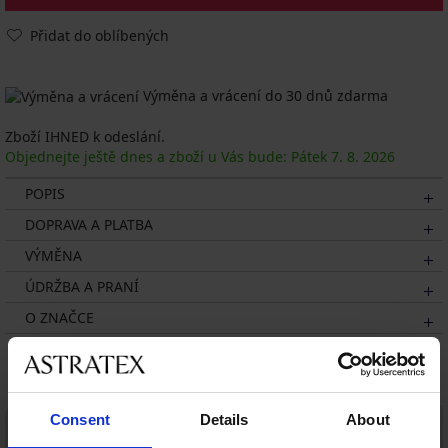
Přidat do oblíbených
Výměna a vrácení do 30 dnů zdarma
Zboží IHNED k odeslání.
Objednejte ještě dnes a zboží u Vás bude: Pátek
7. 8.
2026
POPIS
DOPRAVA A PLATBA
VÝMĚNA
ÚDRŽBA A PRANÍ
O ZNAČCE
Mohlo by se vám líbit
Consent
Details
About