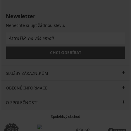
Kč
Kč
1 299
krátkými
1 199
839
1 099
1 099
nohavicemi
979
noh...
Kč
Kč
Kč
Kč
Kč
1 199
Kč
1 099
Newsletter
1 199
Kč
1 399
Kč
Kč
Kč
Nenechte si ujít žádnou slevu.
CHCI ODEBÍRAT
SLUŽBY ZÁKAZNÍKŮM
OBECNÉ INFORMACE
O SPOLEČNOSTI
Spolehlivý obchod