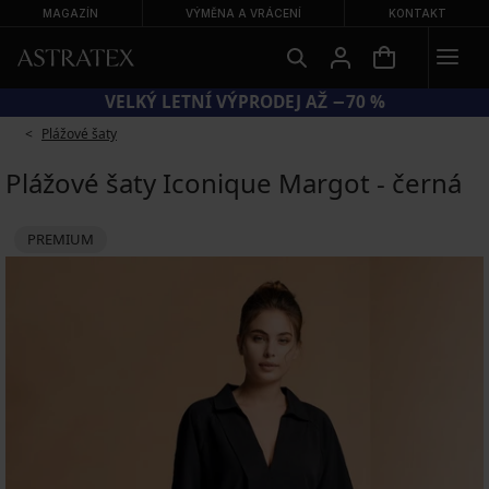
MAGAZÍN
VÝMĚNA A VRÁCENÍ
KONTAKT
KÓD SUN20 = EXTRA −20 % NA ZLEVNĚNÉ PLAVKY
Plážové šaty
Plážové šaty Iconique Margot - černá
PREMIUM