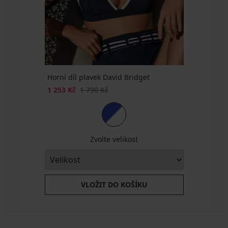
Kč
Kč
kód
1 440
kód
kód
SUN20
Kč
SUN20
SUN20
kód
SUN20
Horní díl plavek David Bridget
1 253 Kč
1 790 Kč
Zvolte velikost
VLOŽIT DO KOŠÍKU