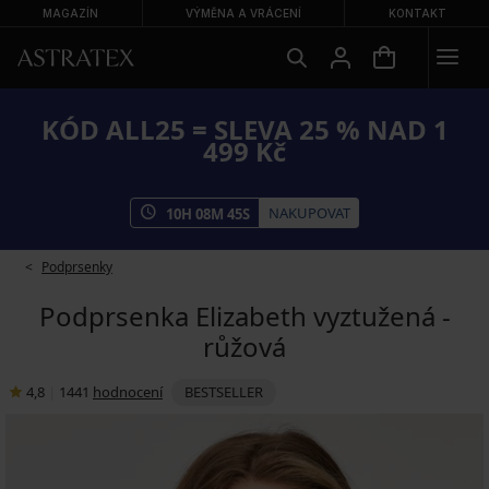
MAGAZÍN
VÝMĚNA A VRÁCENÍ
KONTAKT
KÓD ALL25 = SLEVA 25 % NAD 1
499 Kč
NAKUPOVAT
10
H
08
M
44
S
Podprsenky
Podprsenka Elizabeth vyztužená -
růžová
4,8
|
1441
hodnocení
BESTSELLER