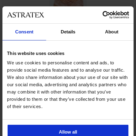
Consent
Details
About
This website uses cookies
Ze stejné kolekce
We use cookies to personalise content and ads, to
provide social media features and to analyse our traffic.
We also share information about your use of our site with
our social media, advertising and analytics partners who
25
 ALL25
 % ALL25
5 % ALL25
Výprodej
Výprodej
-50%
-25 % ALL25
-25 % ALL25
-50%
-70%
may combine it with other information that you’ve
,9
4,8
5
4,9
4,3
4,9
provided to them or that they’ve collected from your use
of their services.
senka
a
odprsenka
Podprsenka
Podprsenka
M
licate
Leslay
Basic
rsenka
Podprsenka
LLER
ka
loom
Bardot
Strappy
rt
DIAMOND
ená
rdot
Bardot
enka
Dreams
351
evyztužená
vyztužená
ot
Bardot
Kč
Allow all
prsenka
Podprsenka
užená
nevyztužená
25
1 099