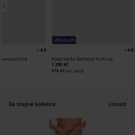
-25% ALL25
4,9
4,8
y nevyztužená
Podprsenka Bethanie Push-Up
1 299 Kč
974 Kč
kód:
ALL25
Ze stejné kolekce
Zobrazit