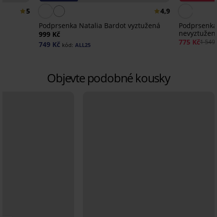
5
4,9
á
Podprsenka Natalia Bardot vyztužená
Podprsenk
nevyztužen
999 Kč
775 Kč
1 549 
749 Kč
kód:
ALL25
Objevte podobné kousky