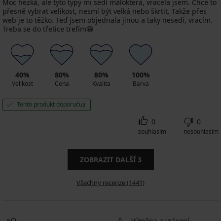
Moc hezká, ale tyto typy mi sedí málokterá, vracela jsem. Chce to
přesně vybrat velikost, nesmí být velká nebo škrtit. Takže přes
web je to těžko. Teď jsem objednala jinou a taky nesedí, vracím.
Treba se do třetice trefím😁
40%
80%
80%
100%
Velikost
Cena
Kvalita
Barva
Tento produkt doporučuji
0
0
souhlasím
nesouhlasím
ZOBRAZIT DALŠÍ
3
Všechny recenze (1441)
Výměna a vrácení