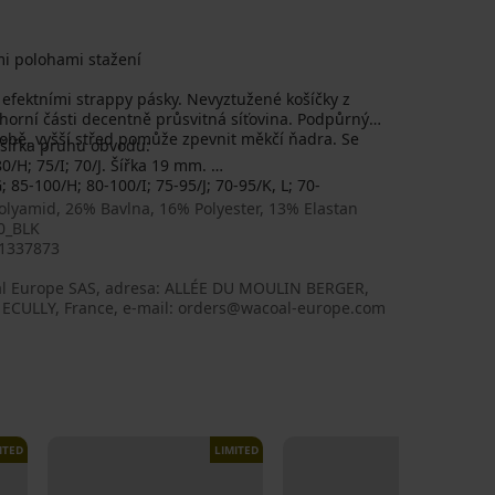
mi polohami stažení
efektními strappy pásky. Nevyztužené košíčky z
 horní části decentně průsvitná síťovina. Podpůrný
 sobě, vyšší střed pomůže zpevnit měkčí ňadra. Se
a šířka pruhu obvodu:
80/H; 75/I; 70/J. Šířka 19 mm.
 85-100/H; 80-100/I; 75-95/J; 70-95/K, L; 70-
olyamid, 26% Bavlna, 16% Polyester, 13% Elastan
0_BLK
1337873
l Europe SAS, adresa: ALLÉE DU MOULIN BERGER,
 ECULLY, France, e-mail: orders@wacoal-europe.com
ITED
LIMITED