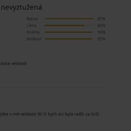
nevyztužená
Barva
97%
Cena
80%
Kvalita
96%
Velikost
95%
ádce velikostí
a u mé velikosti 90 O bych asi byla radši za širší