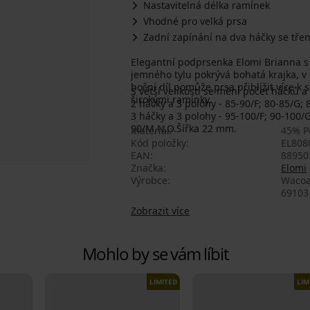
Nastavitelná délka ramínek
Vhodné pro velká prsa
Zadní zapínání na dva háčky se tře
Elegantní podprsenka Elomi Brianna s 
jemného tylu pokrývá bohatá krajka, v
boční díl pomůže prsa přiblížit více k
S větší velikostí se mění počet háčků 
širokými ramínky.
2 háčky a 3 polohy - 85-90/F; 80-85/G; 
3 háčky a 3 polohy - 95-100/F; 90-100/G;
90/M,N,O.Šířka 22 mm.
Materiál
45% P
Kód položky
EL808
EAN
88950
Značka
Elomi
Výrobce
Wacoa
69103
Zobrazit více
Mohlo by se vám líbit
LIMITED
LIM