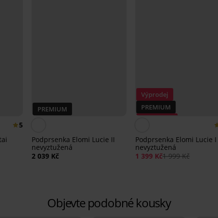
Výprodej
PREMIUM
PREMIUM
Sleva -30%
5
tai
Podprsenka Elomi Lucie II
Podprsenka Elomi Lucie I
nevyztužená
nevyztužená
2 039 Kč
1 399 Kč
1 999 Kč
Objevte podobné kousky