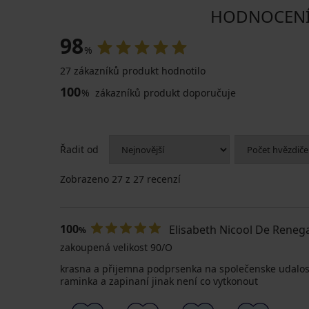
HODNOCENÍ 
98
%
27 zákazníků produkt hodnotilo
100
%
zákazníků produkt doporučuje
Řadit od
Zobrazeno
27
z 27 recenzí
100
Elisabeth Nicool De Reneg
%
zakoupená velikost 90/O
krasna a přijemna podprsenka na společenske udalosti
raminka a zapinaní jinak není co vytkonout