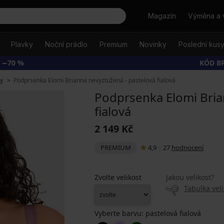
Hledat
Magazín
Výměna a 
Plavky
Noční prádlo
Premium
Novinky
Poslední kus
 −70 %
KÓD B
y
Podprsenka Elomi Brianna nevyztužená - pastelová fialová
Podprsenka Elomi Bria
fialová
2 149 Kč
PREMIUM
4,9
|
27
hodnocení
Zvolte velikost
Jakou velikost?
Tabulka veli
Vyberte barvu:
pastelová fialová