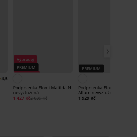
Výprodej
PREMIUM
PREMIUM
Sleva -30%
4,5
Podprsenka Elomi Matilda N
Podprsenka Elomi Cate
nevyztužená
Allure nevyztužená
1 427 Kč
2 039 Kč
1 929 Kč