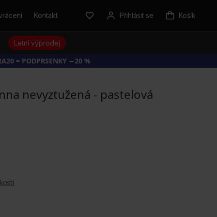
vrácení
Kontakt
Přihlásit se
Košík
y
Letní výprodej
RA20 = PODPRSENKY −20 %
nna nevyztužená - pastelová
kostí