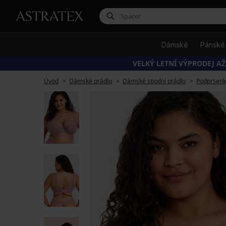
Dámské
Pánské
VELKÝ LETNÍ VÝPRODEJ AŽ
Úvod
Dámské prádlo
Dámské spodní prádlo
Podprsenk