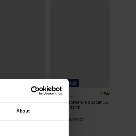
eller
-20% BRA20
4,8
4,8
Kojicí podprsenka Spacer 3D
Elegant Charm
enka Sophie I.
About
1 099 Kč
ztužená
879 Kč
kód:
BRA20
Kč