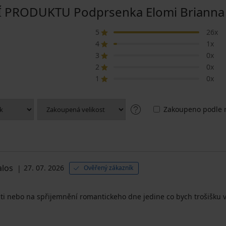
PRODUKTU Podprsenka Elomi Brianna 
5
26x
4
1x
3
0x
2
0x
1
0x
Zakoupeno podle r
alos
27. 07. 2026
Ověřený zákazník
 nebo na spřijemnění romantickeho dne jedine co bych trošišku vytk