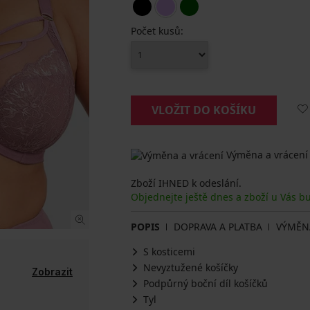
Počet kusů:
VLOŽIT DO KOŠÍKU
Výměna a vrácení
Zboží IHNED k odeslání.
Objednejte ještě dnes a zboží u Vás b
POPIS
DOPRAVA A PLATBA
VÝMĚN
S kosticemi
Nevyztužené košíčky
Zobrazit
Podpůrný boční díl košíčků
Tyl