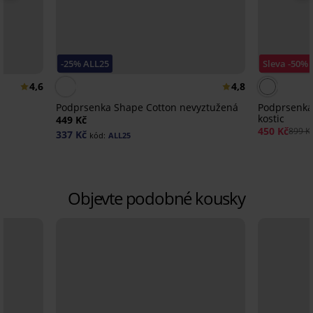
-25% ALL25
Sleva -50%
4,6
4,8
Podprsenka Shape Cotton nevyztužená
Podprsenka 
kostic
449 Kč
450 Kč
899 K
337 Kč
kód:
ALL25
Objevte podobné kousky