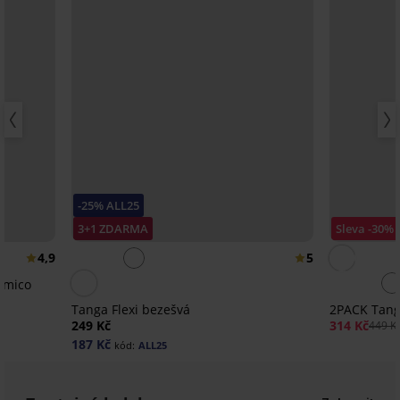
-25% ALL25
3+1 ZDARMA
Sleva -30%
4,9
5
omico
Tanga Flexi bezešvá
2PACK Tang
249 Kč
314 Kč
449 K
187 Kč
kód:
ALL25