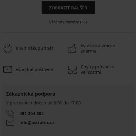
ZOBRAZIT DALŠÍ
3
Všechny recenze (55)
Výměna a vrácení
8 % z nákupu zpět
zdarma
Chytrý průvodce
Výhodné poštovné
velikostmi
Zákaznická podpora
V pracovních dnech od 8:00 do 17:00
491 204 304
info@astratex.cz