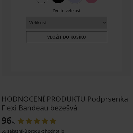
Jaia
ALL25
349
Zvolte velikost
Kč
499
Kč
VLOŽIT DO KOŠÍKU
HODNOCENÍ PRODUKTU Podprsenka
Flexi Bandeau bezešvá
96
%
55 zákazníků produkt hodnotilo