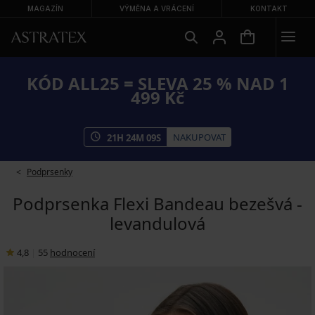
MAGAZÍN
VÝMĚNA A VRÁCENÍ
KONTAKT
KÓD ALL25 = SLEVA 25 % NAD 1
499 Kč
NAKUPOVAT
21
H
24
M
09
S
Podprsenky
Podprsenka Flexi Bandeau bezešvá -
levandulová
4,8
|
55
hodnocení