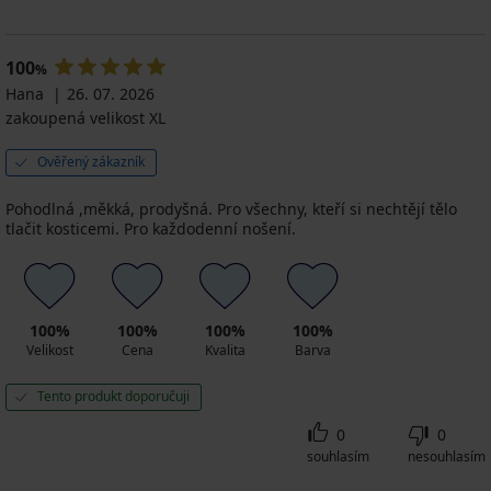
100
%
Hana
26. 07. 2026
zakoupená velikost XL
Ověřený zákazník
Pohodlná ,měkká, prodyšná. Pro všechny, kteří si nechtějí tělo
tlačit kosticemi. Pro každodenní nošení.
100%
100%
100%
100%
Velikost
Cena
Kvalita
Barva
Tento produkt doporučuji
0
0
souhlasím
nesouhlasím