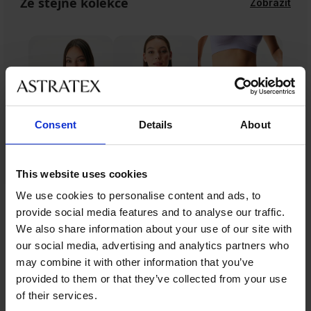
Ze stejné kolekce
Zobrazit
Consent
Details
About
This website uses cookies
We use cookies to personalise content and ads, to
Ze stejné kolekce
provide social media features and to analyse our traffic.
We also share information about your use of our site with
our social media, advertising and analytics partners who
may combine it with other information that you’ve
-25 % ALL25
-25 % ALL25
-25 % ALL25
-25 % ALL25
Výprodej
-25 % ALL25
-30%
-25 % ALL25
-25 % ALL25
-25 % ALL25
-25 % ALL25
-50%
provided to them or that they’ve collected from your use
LIMITED
of their services.
5
4,9
5
4,6
4,7
4,7
5
4,6
5
4,8