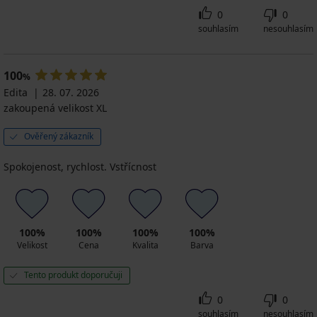
0
0
souhlasím
nesouhlasím
100
%
Edita
28. 07. 2026
zakoupená velikost XL
Ověřený zákazník
Spokojenost, rychlost. Vstřícnost
100%
100%
100%
100%
Velikost
Cena
Kvalita
Barva
Tento produkt doporučuji
0
0
souhlasím
nesouhlasím