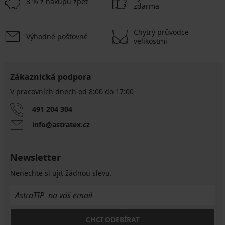
8 % z nákupu zpět
zdarma
Chytrý průvodce
Výhodné poštovné
velikostmi
Zákaznická podpora
V pracovních dnech od 8:00 do 17:00
491 204 304
info@astratex.cz
Newsletter
Nenechte si ujít žádnou slevu.
CHCI ODEBÍRAT