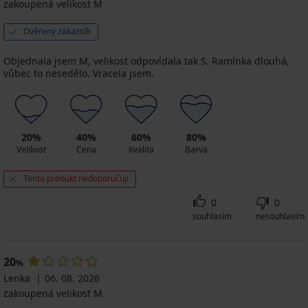
zakoupená velikost M
Ověřený zákazník
Objednala jsem M, velikost odpovídala tak S. Ramínka dlouhá,
vůbec to nesedělo. Vracela jsem.
20%
40%
60%
80%
Velikost
Cena
Kvalita
Barva
Tento produkt nedoporučuji
0
0
souhlasím
nesouhlasím
20
%
Lenka
06. 08. 2026
zakoupená velikost M