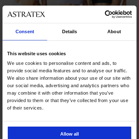
Consent
Details
About
Ze stejné kolekce
This website uses cookies
-20 % BRA20
-20 % BRA20
-30%
-20 % BRA20
-20 % BRA20
Výprodej
-20 % BRA20
-20 % BRA20
-20 % BRA20
-50%
We use cookies to personalise content and ads, to
LIMITED
provide social media features and to analyse our traffic.
4,9
4,6
4,7
5
4,9
4,9
5
4,6
5
We also share information about your use of our site with
Podprsenka
Sportovní
our social media, advertising and analytics partners who
Hanna
podprsenka
Sportovní
BESTSELLER
may combine it with other information that you’ve
bezešvá
FILA
podprsenka
Sportovní
2PACK
Podprsenka
Podprsenka
Black
provided to them or that they’ve collected from your use
Sportovní
Shock
349
podprsenka
Podprsenka
Bamboo
Bamboo
bavlněná
podprsenka
Absorber
Kč
ONLY
RIB
Nature
Nature
of their services.
Podprsenka
Hanna
Ultimate
549
Play
Bralette
Bralette
Bralette
279
RIB
bezešvá
Run
Kč
ONPSis
bez
bezešvá
bezešvá
Kč
Bralette
399
1 999
kostic
II
439
kód
380
429
bez
Kč
Kč
Kč
689
499
BRA20
Kč
Kč
kostic
Allow all
kód
1 599
Kč
Kč
759
343
369