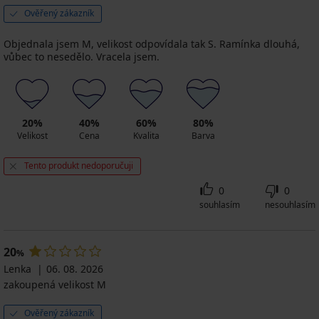
Ověřený zákazník
Objednala jsem M, velikost odpovídala tak S. Ramínka dlouhá,
vůbec to nesedělo. Vracela jsem.
20%
40%
60%
80%
Velikost
Cena
Kvalita
Barva
Tento produkt nedoporučuji
0
0
souhlasím
nesouhlasím
20
%
Lenka
06. 08. 2026
zakoupená velikost M
Ověřený zákazník