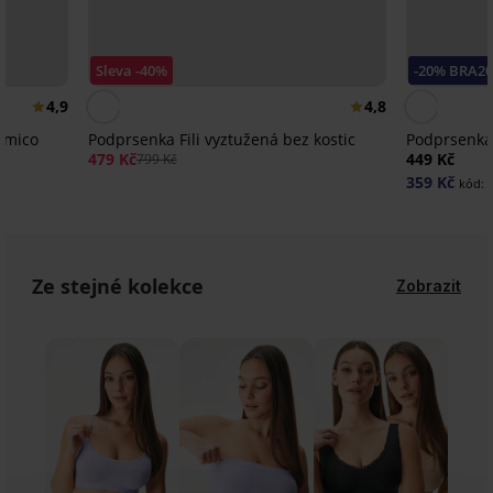
Sleva -40%
-20% BRA20
4,9
4,8
omico
Podprsenka Fili vyztužená bez kostic
Podprsenka
479 Kč
449 Kč
799 Kč
359 Kč
kód:
Ze stejné kolekce
Zobrazit