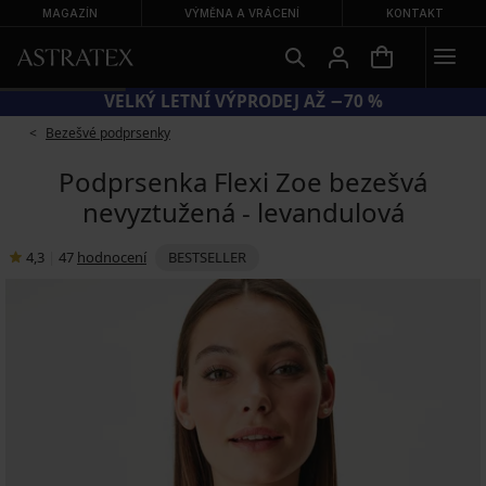
MAGAZÍN
VÝMĚNA A VRÁCENÍ
KONTAKT
VELKÝ LETNÍ VÝPRODEJ AŽ −70 %
Bezešvé podprsenky
Podprsenka Flexi Zoe bezešvá
nevyztužená - levandulová
4,3
|
47
hodnocení
BESTSELLER