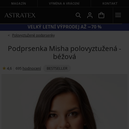
MAGAZÍN
VÝMĚNA A VRÁCENÍ
KONTAKT
KÓD BRA20 = PODPRSENKY −20 %
Polovyztužené podprsenky
Podprsenka Misha polovyztužená -
béžová
4,6
|
695
hodnocení
BESTSELLER