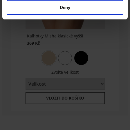
BRA20
Deny
Kalhotky Misha klasické vyšší
369 Kč
Zvolte velikost
VLOŽIT DO KOŠÍKU