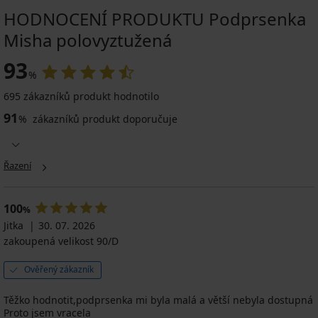
HODNOCENÍ PRODUKTU Podprsenka
Misha polovyztužená
93
%
695 zákazníků produkt hodnotilo
91
%
zákazníků produkt doporučuje
Řazení
100
%
Jitka
30. 07. 2026
zakoupená velikost 90/D
Ověřený zákazník
Těžko hodnotit,podprsenka mi byla malá a větší nebyla dostupná
Proto jsem vracela