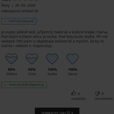
Reny
26. 05. 2026
zakoupená velikost M
Ověřený zákazník
Je super, pěkně sedí, příjemný materiál a krásná krajka i barva.
Pod bílým tričkem lehce prosvítá. Pod šaty bude skvělá. Při mé
velikosti 70D jsem si objednala velikost M a myslím, že by mi
stačila i velikost S. Doporučuji.
80%
60%
100%
100%
Velikost
Cena
Kvalita
Barva
Tento produkt doporučuji
0
0
souhlasím
nesouhlasím
ZOBRAZIT DALŠÍ
3