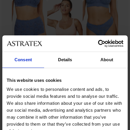
Consent
Details
About
Ze stejné kolekce
This website uses cookies
We use cookies to personalise content and ads, to
provide social media features and to analyse our traffic.
-40%
-25 % ALL25
-25 % ALL25
-25 % ALL25
-40%
We also share information about your use of our site with
4,8
4,7
4,9
4,8
4,9
4,9
4,7
our social media, advertising and analytics partners who
may combine it with other information that you’ve
provided to them or that they’ve collected from your use
Podprsenka
Bellinda