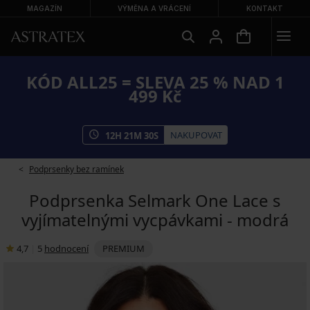
MAGAZÍN
VÝMĚNA A VRÁCENÍ
KONTAKT
KÓD ALL25 = SLEVA 25 % NAD 1
499 Kč
NAKUPOVAT
12
H
21
M
30
S
Podprsenky bez ramínek
Podprsenka Selmark One Lace s
vyjímatelnými vycpávkami - modrá
4,7
|
5
hodnocení
PREMIUM