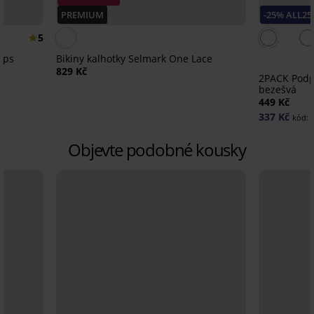
PREMIUM
-25% ALL25
5
ups
Bikiny kalhotky Selmark One Lace
829 Kč
2PACK Podp
bezešvá
449 Kč
337 Kč
kód:
Objevte podobné kousky