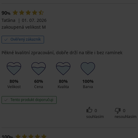
90
%
Taťána
01. 07. 2026
zakoupená velikost M
Ověřený zákazník
Pěkné kvalitní zpracování, dobře drží na těle i bez ramínek
80%
60%
80%
100%
Velikost
Cena
Kvalita
Barva
Tento produkt doporučuji
0
0
souhlasím
nesouhlasím
100
%