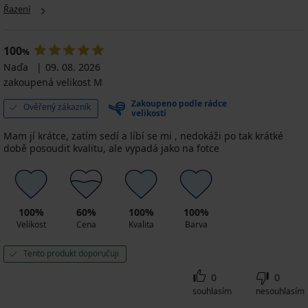
Řazení
100
%
Naďa
09. 08. 2026
zakoupená velikost M
Zakoupeno podle rádce
Ověřený zákazník
velikostí
Mam jí krátce, zatím sedí a líbí se mi , nedokáži po tak krátké
době posoudit kvalitu, ale vypadá jako na fotce
100%
60%
100%
100%
Velikost
Cena
Kvalita
Barva
Tento produkt doporučuji
0
0
souhlasím
nesouhlasím