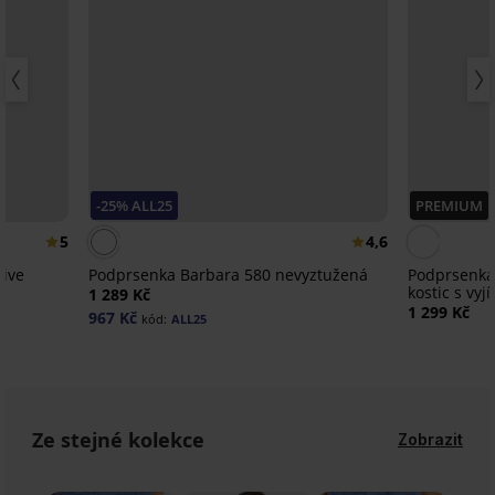
-25% ALL25
PREMIUM
5
4,6
sive
Podprsenka Barbara 580 nevyztužená
Podprsenka
kostic s vy
1 289 Kč
1 299 Kč
967 Kč
kód:
ALL25
Ze stejné kolekce
Zobrazit