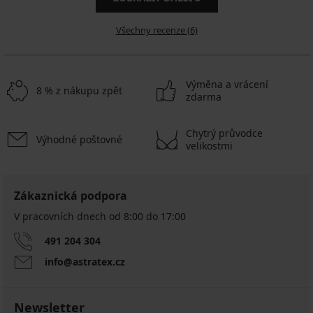
Všechny recenze (6)
Výměna a vrácení
8 % z nákupu zpět
zdarma
Chytrý průvodce
Výhodné poštovné
velikostmi
Zákaznická podpora
V pracovních dnech od 8:00 do 17:00
491 204 304
info@astratex.cz
Newsletter