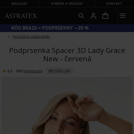
MAGAZÍN
VÝMĚNA A VRÁCENÍ
KONTAKT
KÓD BRA20 = PODPRSENKY −20 %
Vyztužené podprsenky
Podprsenka Spacer 3D Lady Grace
New - červená
4,9
|
968
hodnocení
BESTSELLER