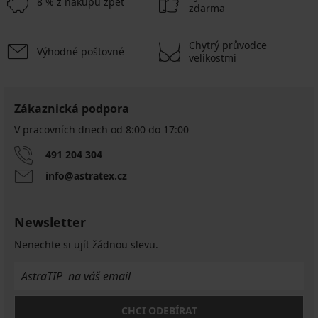
8 % z nákupu zpět
zdarma
Chytrý průvodce
Výhodné poštovné
velikostmi
Zákaznická podpora
V pracovních dnech od 8:00 do 17:00
491 204 304
info@astratex.cz
Newsletter
Nenechte si ujít žádnou slevu.
CHCI ODEBÍRAT