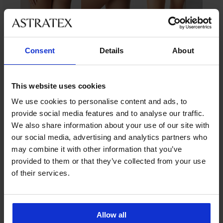
Consent
Details
About
Ze stejné kolekce
This website uses cookies
-20 % BRA20
-20 % BRA20
-20 % BRA20
-20 % BRA20
-40%
-20 % BRA20
We use cookies to personalise content and ads, to
provide social media features and to analyse our traffic.
4,9
4,9
4,9
4,6
4,9
4,9
4,9
4,8
4,8
4,7
4,7
We also share information about your use of our site with
our social media, advertising and analytics partners who
Podprsenka
BESTSELLER
may combine it with other information that you’ve
Themis
BESTSELLER
Podprsenka
provided to them or that they’ve collected from your use
Lace
Podprsenka
Podprsenka
Podprsenka
BESTSELLER
BESTSELLER
BESTSELLER
Spacer
Nature
Podprsenka
of their services.
Siluet
Angelia
Fit
Podprsenka
Velvet
vyztužená
Triumph
Podprsenka
Podprsenka
Podprsenka
vyztužená
New
vyztužená
Maia
Air
Shape
999
Triumph
Simplicity
Triumph
4D
999
599
799
Smart
949
Kč
Podprsenka
Soft
T-
Soft
Soft
Kč
Kč
Kč
P
Kč
Carmen
Touch
Shirt
Touch
799
Control
bez
799
999
639
Allow all
Basic
vyztužená
Bra
bez
Kč
Deluxe
kostic