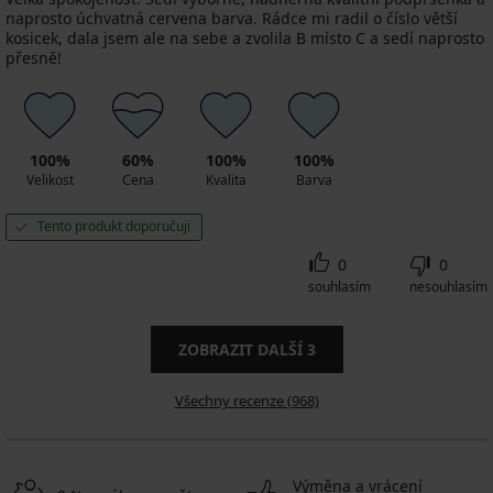
naprosto úchvatná cervena barva. Rádce mi radil o číslo větší
kosicek, dala jsem ale na sebe a zvolila B místo C a sedí naprosto
přesně!
100%
60%
100%
100%
Velikost
Cena
Kvalita
Barva
Tento produkt doporučuji
0
0
souhlasím
nesouhlasím
ZOBRAZIT DALŠÍ
3
Všechny recenze (968)
Výměna a vrácení