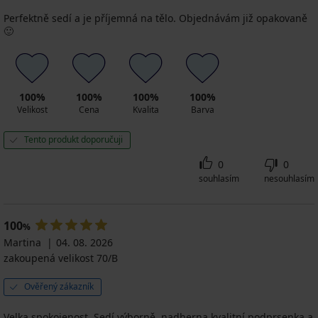
Perfektně sedí a je příjemná na tělo. Objednávám již opakovaně
🙂
100%
100%
100%
100%
Velikost
Cena
Kvalita
Barva
Tento produkt doporučuji
0
0
souhlasím
nesouhlasím
100
%
Martina
04. 08. 2026
zakoupená velikost 70/B
Ověřený zákazník
Velka spokojenost. Sedí výborně, nadherna kvalitní podprsenka a