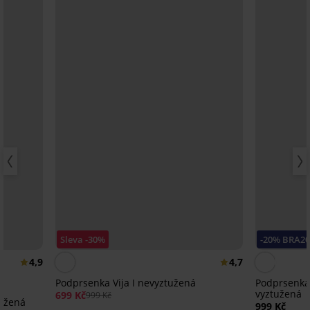
Sleva -30%
-20% BRA2
4,9
4,7
Podprsenka Vija I nevyztužená
Podprsenka
vyztužená
699 Kč
999 Kč
užená
999 Kč