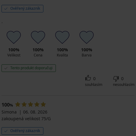
Ověřený zákazník
.
100%
100%
100%
100%
Velikost
Cena
Kvalita
Barva
Tento produkt doporučuji
0
0
souhlasím
nesouhlasím
100
%
Simona
06. 08. 2026
zakoupená velikost 75/G
Ověřený zákazník