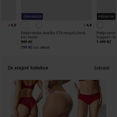
-20% BRA20
PREMIUM
4,9
4,8
Podprsenka Anežka 579 nevyztužená
Podprsenka
bez kostic
Support nev
vyhlazující
999 Kč
1 499 Kč
799 Kč
kód:
BRA20
Ze stejné kolekce
Zobrazit