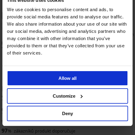
This website uses cookies
We use cookies to personalise content and ads, to
PREMIUM
-20% BRA20
provide social media features and to analyse our traffic.
We also share information about your use of our site with
5
our social media, advertising and analytics partners who
Podprsenka Spacer Ch
may combine it with other information that you’ve
1 149 Kč
Podprsenka Gossard Glossies Lace I
provided to them or that they’ve collected from your use
919 Kč
kód:
BRA20
1 549 Kč
of their services.
Allow all
HODNOCENÍ PRODUKTU Podprsenka
Spacer Leila
Customize
-20 % BRA20
97
%
Deny
4,9
977 zákazníků produkt hodnotilo
97
%
zákazníků produkt doporučuje