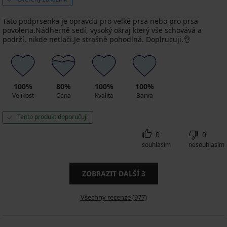
Tato podprsenka je opravdu pro velké prsa nebo pro prsa
povolena.Nádherně sedí, vysoký okraj který vše schovává a
podrží, nikde netlači.Je strašně pohodlná. Doplrucuji.👌
100%
80%
100%
100%
Velikost
Cena
Kvalita
Barva
Tento produkt doporučuji
0
0
souhlasím
nesouhlasím
ZOBRAZIT DALŠÍ
3
Všechny recenze (977)