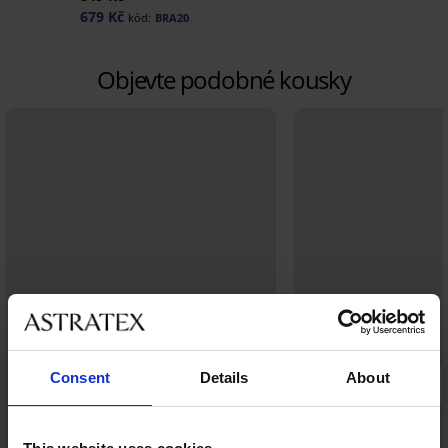
679 Kč
kód:
BRA20
Objevte podobné kousky
Consent
Details
About