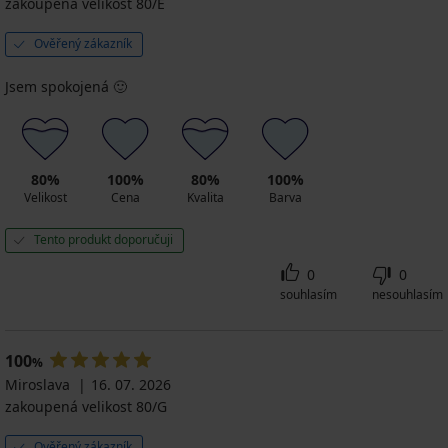
zakoupená velikost 80/E
Ověřený zákazník
Jsem spokojená 🙂
80%
100%
80%
100%
Velikost
Cena
Kvalita
Barva
Tento produkt doporučuji
0
0
souhlasím
nesouhlasím
100
%
Miroslava
16. 07. 2026
zakoupená velikost 80/G
Ověřený zákazník