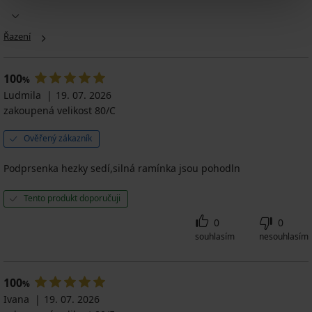
Podprsenka
Trina
vyztužená
Řazení
699
Kč
559
100
%
Kč
Ludmila
19. 07. 2026
kód
zakoupená velikost 80/C
BRA20
Ověřený zákazník
Podprsenka hezky sedí,silná ramínka jsou pohodln
Tento produkt doporučuji
0
0
souhlasím
nesouhlasím
100
%
Ivana
19. 07. 2026