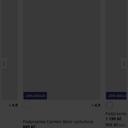
-20% BRA20
-20% BRA2
4,9
4,9
Podprsenka 
1 199 Kč
Podprsenka Carmen Basic vyztužená
959 Kč
kód:
849 Kč