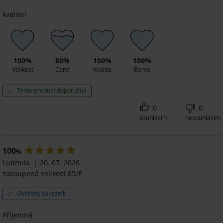
kvalitní
100%
80%
100%
100%
Velikost
Cena
Kvalita
Barva
Tento produkt doporučuji
0
0
souhlasím
nesouhlasím
100
%
Ludmila
20. 07. 2026
zakoupená velikost 85/E
Ověřený zákazník
Příjemná