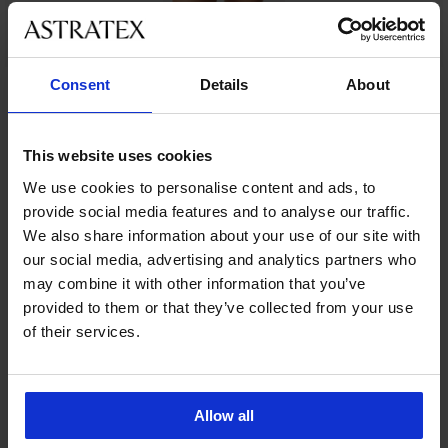
Consent
Details
About
Ze stejné kolekce
This website uses cookies
We use cookies to personalise content and ads, to
-20 % BRA20
-20 % BRA20
Výprodej
-20 % BRA20
-20 % BRA20
-30%
provide social media features and to analyse our traffic.
4,8
4,8
4,8
4,8
4,7
4,8
We also share information about your use of our site with
our social media, advertising and analytics partners who
may combine it with other information that you’ve
Podprsenka
Podprsenka
Podprsenka
Bavlněná
provided to them or that they’ve collected from your use
Bellinda
Comfort
Celine
podprsenka
Podprsenka
of their services.
BESTSELLER
Cotton
nevyztužená
nevyztužená
Anastasia
Anežka
Bra
bez
nevyztužená
Podprsenka
594
579
nevyztužená
kostic
Luisse
1 199
nevyztužená
Kč
nevyztužená
499
499
bez
Kč
849
kostic
Allow all
Kč
Kč
1 499
959
Kč
999
399
Kč
399
Kč