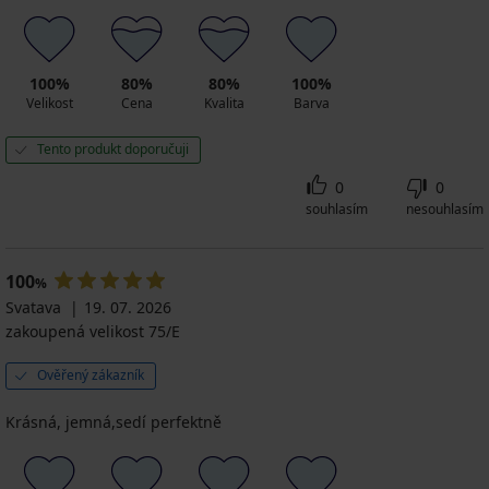
100%
80%
80%
100%
Velikost
Cena
Kvalita
Barva
Tento produkt doporučuji
0
0
souhlasím
nesouhlasím
100
%
Svatava
19. 07. 2026
zakoupená velikost 75/E
Ověřený zákazník
Krásná, jemná,sedí perfektně