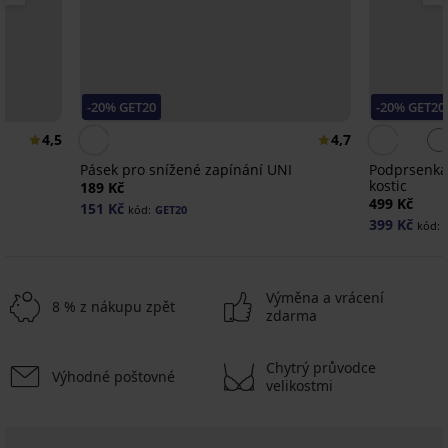
-20% GET20
-20% GET20
4,5
4,7
Pásek pro snížené zapínání UNI
Podprsenka
kostic
189 Kč
499 Kč
151 Kč
kód:
GET20
399 Kč
kód:
Výměna a vrácení
8 % z nákupu zpět
zdarma
2+1 ZDARMA
Chytrý průvodce
Výhodné poštovné
-20 % GET20
-20 % GET20
-20 % GET20
-20 % GET20
-20 % GET20
-20 % GET20
-20 % GET20
-20 % GET20
-20 % GET20
-20 % GET20
-20 % GET20
-20 % GET20
-20 % GET20
-20 % GET20
-20 % GET20
velikostmi
4,9
4,3
4,9
5
5
4,6
4,8
4,7
4,2
4,3
4,7
4,5
4,9
4,7
4,7