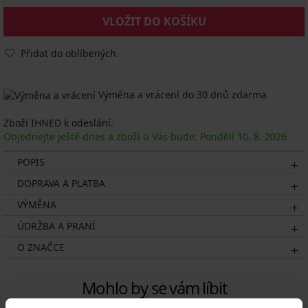
VLOŽIT DO KOŠÍKU
Přidat do oblíbených
Výměna a vrácení do 30 dnů zdarma
Zboží IHNED k odeslání.
Objednejte ještě dnes a zboží u Vás bude: Pondělí
10. 8.
2026
POPIS
DOPRAVA A PLATBA
VÝMĚNA
ÚDRŽBA A PRANÍ
O ZNAČCE
Mohlo by se vám líbit