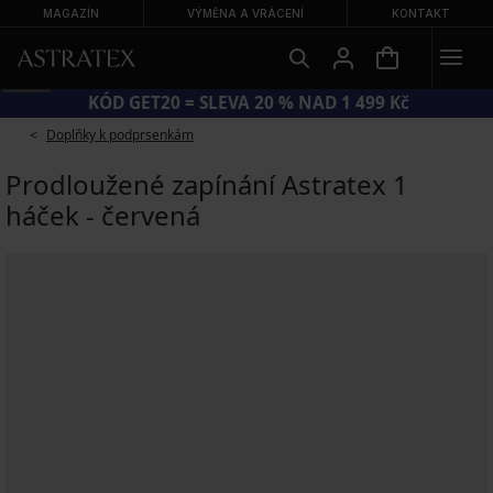
MAGAZÍN
VÝMĚNA A VRÁCENÍ
KONTAKT
KÓD GET20 = SLEVA 20 % NAD 1 499 Kč
Doplňky k podprsenkám
Prodloužené zapínání Astratex 1
háček - červená