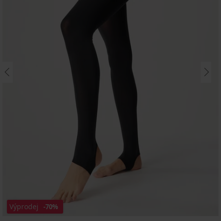
Výprodej
-70%