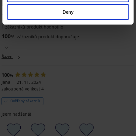
legíny Daggi 90 DEN
Deny
100
%
1 zákazníků produkt hodnotilo
100
%
zákazníků produkt doporučuje
Řazení
100
%
Jana
21. 11. 2024
zakoupená velikost 4
Ověřený zákazník
Jsem nadšená!