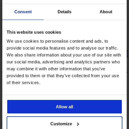
Consent
Details
About
This website uses cookies
We use cookies to personalise content and ads, to
provide social media features and to analyse our traffic.
-20% GET20
-20% GET20
We also share information about your use of our site with
our social media, advertising and analytics partners who
4,4
4,8
may combine it with other information that you’ve
re
Zmenšující podprsenka Elvira
Podprsenka
provided to them or that they’ve collected from your use
nevyztužená
vyztužená
879 Kč
999 Kč
of their services.
703 Kč
799 Kč
kód:
GET20
kód:
Allow all
HODNOCENÍ PRODUKTU Punčochové
Customize