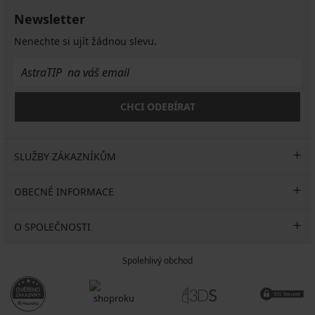
nohav...
Kč
Kč
Kč
Newsletter
799
1 199
1 399
999
Kč
Kč
Kč
Kč
Nenechte si ujít žádnou slevu.
CHCI ODEBÍRAT
SLUŽBY ZÁKAZNÍKŮM
OBECNÉ INFORMACE
O SPOLEČNOSTI
Spolehlivý obchod