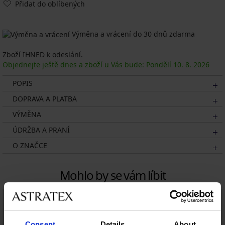
Přidat do oblíbených
Výměna a vrácení do 30 dnů zdarma
Zboží IHNED k odeslání.
Objednejte ještě dnes a zboží u Vás bude: Pondělí
10. 8.
2026
POPIS
DOPRAVA A PLATBA
VÝMĚNA
ÚDRŽBA A PRANÍ
O ZNAČCE
Mohlo by se vám líbit
LIMITED
LIMITED
Consent
Details
About