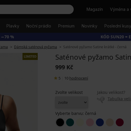
Hledat
Magazín
Výměna a 
Plavky
Noční prádlo
Premium
Novinky
Poslední kus
 −70 %
KÓD SUN20 = 
žama
Dámská saténová pyžama
Saténové pyžamo Satine krátké - černá
Saténové pyžamo Satin
LIMITED
999 Kč
5
|
10
hodnocení
Zvolte velikost
Jakou velikost?
Tabulka veli
Vyberte barvu:
černá