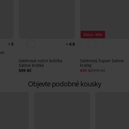
Sleva -30%
5
4,8
am
Saténová noční košilka
Saténový župan Satine
Satine krátká
krátký
599 Kč
699 Kč
999 Kč
Objevte podobné kousky