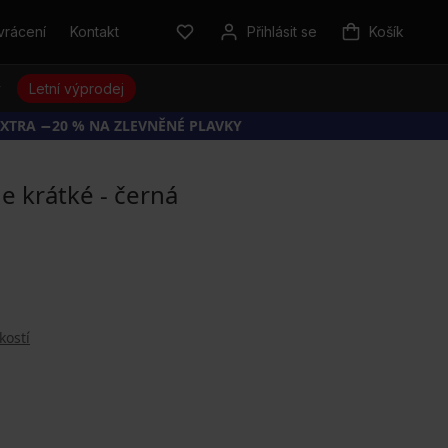
vrácení
Kontakt
Přihlásit se
Košík
y
Letní výprodej
EXTRA −20 % NA ZLEVNĚNÉ PLAVKY
e krátké - černá
kostí