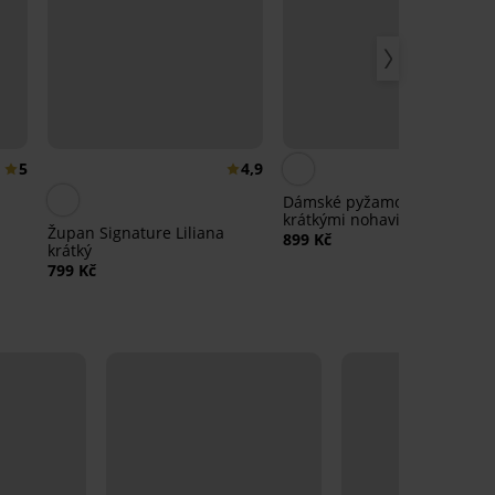
5
4,9
Dámské pyžamo Nana s
krátkými nohavicemi
Župan Signature Liliana
899 Kč
krátký
799 Kč