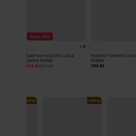
Sleva -40%
5
Saténové pyžamo Luisa
Pyžamo Timeless Dre
Satine krátké
krátké
419 Kč
699 Kč
799 Kč
LIMITED
LIMITED