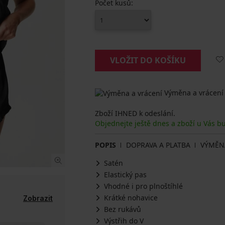
Počet kusů:
VLOŽIT DO KOŠÍKU
Výměna a vrácení
Zboží IHNED k odeslání.
Objednejte ještě dnes a zboží u Vás b
POPIS
DOPRAVA A PLATBA
VÝMĚN
Satén
Elastický pas
Vhodné i pro plnoštíhlé
Krátké nohavice
Zobrazit
Bez rukávů
Výstřih do V