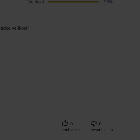
Velikost
96%
ádce velikostí
0
0
souhlasím
nesouhlasím