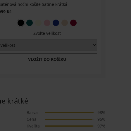
Saténová noční košile Satine krátká
Saténové 
999 Kč
1 249 Kč
Zvolte velikost
VLOŽIT DO KOŠÍKU
e krátké
Barva
98%
Cena
96%
Kvalita
97%