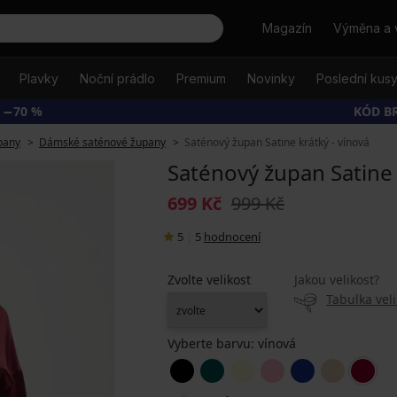
Hledat
Magazín
Výměna a 
Plavky
Noční prádlo
Premium
Novinky
Poslední kus
 −70 %
KÓD B
pany
Dámské saténové župany
Saténový župan Satine krátký - vínová
Saténový župan Satine 
699 Kč
999 Kč
5
|
5
hodnocení
Zvolte velikost
Jakou velikost?
Tabulka veli
Vyberte barvu:
vínová