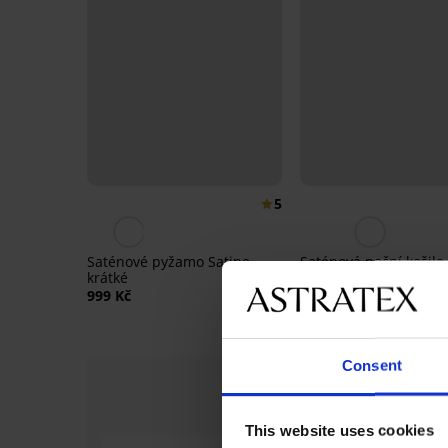
5
Saténové pyžamo Satine
Saténová noční košile
krátké
krátká
999 Kč
999 Kč
Consent
This website uses cookies