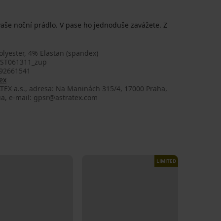
vaše noční prádlo. V pase ho jednoduše zavážete. Z
lyester, 4% Elastan (spandex)
AST061311_zup
92661541
ex
TEX a.s., adresa: Na Maninách 315/4, 17000 Praha,
ia, e-mail: gpsr@astratex.com
LIMITED