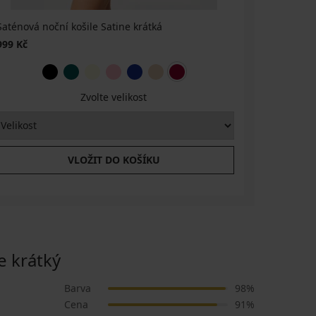
Saténová noční košile Satine krátká
Saténové 
999 Kč
1 249 Kč
Zvolte velikost
VLOŽIT DO KOŠÍKU
 krátký
Barva
98%
Cena
91%