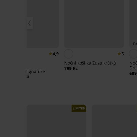
Bestseller
Be
4,9
5
Noční košilka Zuza krátká
Noč
Dre
799 Kč
Noční košile Signature
699
Essence krátká
799 Kč
LIMITED