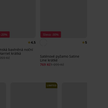
 -20%
Sleva -30%
4,5
5
nská bavlněná noční
Harriet krátká
Saténové pyžamo Satine
959 Kč
Line krátké
769 Kč
1 099 Kč
LIMITED