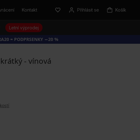
vrácení
Kontakt
Přihlásit se
Košík
y
Letní výprodej
RA20 = PODPRSENKY −20 %
krátký - vínová
kostí