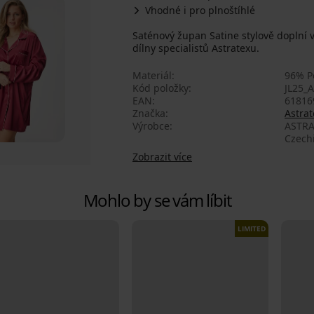
Vhodné i pro plnoštíhlé
Saténový župan Satine stylově doplní 
dílny specialistů Astratexu.
Materiál
96% Po
Kód položky
JL25_
EAN
61816
Značka
Astrat
Výrobce
ASTRA
Czech
Zobrazit více
Mohlo by se vám líbit
LIMITED