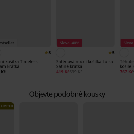
stseller
Sleva -40%
Sleva
5
5
ní košilka Timeless
Saténová noční košilka Luisa
Těhote
am krátká
Satine krátká
košile 
 Kč
419 Kč
699 Kč
767 Kč
Objevte podobné kousky
LIMITED