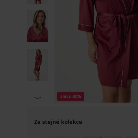
Sleva
-30%
Ze stejné kolekce