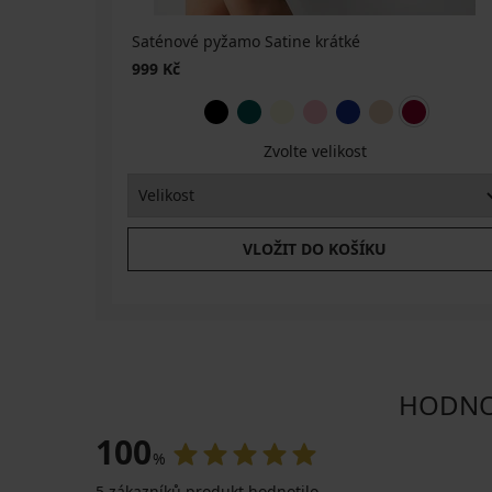
Saténové pyžamo Satine krátké
999 Kč
Zvolte velikost
VLOŽIT DO KOŠÍKU
HODNOC
100
%
5 zákazníků produkt hodnotilo