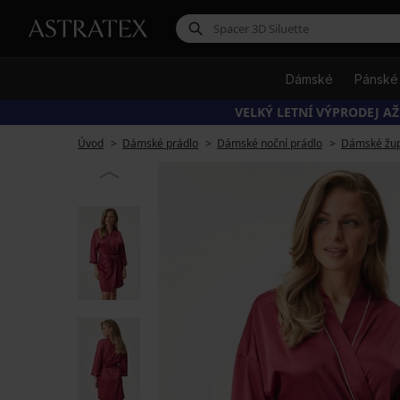
Dámské
Pánské
VELKÝ LETNÍ VÝPRODEJ AŽ
Úvod
Dámské prádlo
Dámské noční prádlo
Dámské žu