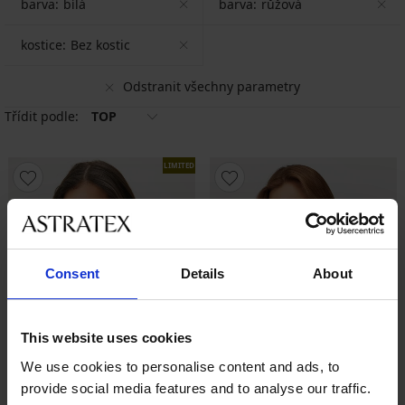
barva:
bílá
barva:
růžová
kostice:
Bez kostic
Odstranit všechny parametry
Třídit podle:
TOP
LIMITED
Consent
Details
About
This website uses cookies
We use cookies to personalise content and ads, to
provide social media features and to analyse our traffic.