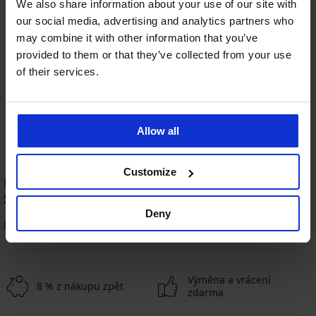
We also share information about your use of our site with
Výprodej
-30%
-25 % ALL25
our social media, advertising and analytics partners who
may combine it with other information that you’ve
4,6
provided to them or that they’ve collected from your use
Sportovní podprsenka Shock
Sportovní podprsenka Shock
of their services.
absorber Ultimate Run Bra...
Absorber Ultimate Run
Sleva
Původní cena
1 399 Kč
1 999 Kč
1 999 Kč
1 499 Kč
kód
ALL25
Allow all
Customize
Nejoblíbenější kategorie produktů značky
SHOCK ABSORBER
Deny
Nevyztužené podprsenky
Výměna a vrácení
8 % z nákupu zpět
zdarma