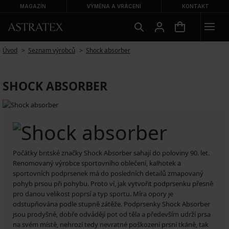
MAGAZÍN
VÝMĚNA A VRÁCENÍ
KONTAKT
Úvod
Seznam výrobců
Shock absorber
SHOCK ABSORBER
Počátky britské značky Shock Absorber sahají do poloviny 90. let.
Renomovaný výrobce sportovního oblečení, kalhotek a
sportovních podprsenek má do posledních detailů zmapovaný
pohyb prsou při pohybu. Proto ví, jak vytvořit podprsenku přesně
pro danou velikost poprsí a typ sportu. Míra opory je
odstupňována podle stupně zátěže. Podprsenky Shock Absorber
jsou prodyšné, dobře odvádějí pot od těla a především udrží prsa
na svém místě, nehrozí tedy nevratné poškození prsní tkáně, tak