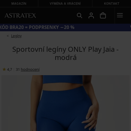
MAGAZÍN
VÝMĚNA A VRÁCENÍ
KONTAKT
KÓD BRA20 = PODPRSENKY −20 %
Legíny
Sportovní legíny ONLY Play Jaia -
modrá
4,7
|
31
hodnocení