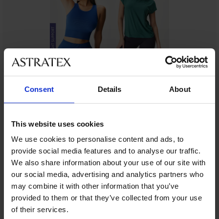
Consent
Details
About
Ze stejné kolekce
This website uses cookies
-30%
-30%
-20%
We use cookies to personalise content and ads, to
LIMITED
LIMITED
provide social media features and to analyse our traffic.
4,9
4,5
4,9
4,9
We also share information about your use of our site with
Sportovní
Sportovní
Sportovní
Sportovní
our social media, advertising and analytics partners who
legíny
legíny
legíny
bavlněné
Sportovní
Sportovní
ONLY
ONLY
ONLY
legíny
may combine it with other information that you’ve
legíny
legíny
Sportovní
Sportovní
Sportovní
Play
Play
Play
ONLY
ONLY
Sara
legíny
legíny
legíny
provided to them or that they’ve collected from your use
ONPMino
ONPJam
Fold
Play
Play
II
ONLY
Seamless
Sara
I
of their services.
ONPNoon
ONPJam
739
569
Play
FIT
569
489
Life