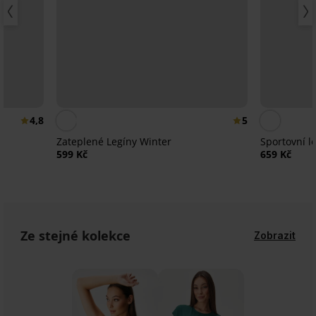
4,8
5
Zateplené Legíny Winter
Sportovní l
599 Kč
659 Kč
Ze stejné kolekce
Zobrazit