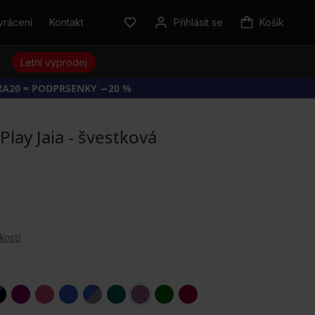
vrácení
Kontakt
Přihlásit se
Košík
y
Letní výprodej
RA20 = PODPRSENKY −20 %
lay Jaia - švestková
kostí