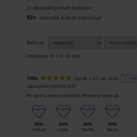
31 zákazníků produkt hodnotilo
93
%
zákazníků produkt doporučuje
Řadit od
Zobrazeno
31
z 31 recenzí
100
Lucie
07. 06. 2026
Ově
%
zakoupená velikost XS/S
Při sportu velmi pohodlné. Příjemný materiál.
80%
80%
80%
80%
Velikost
Cena
Kvalita
Barva