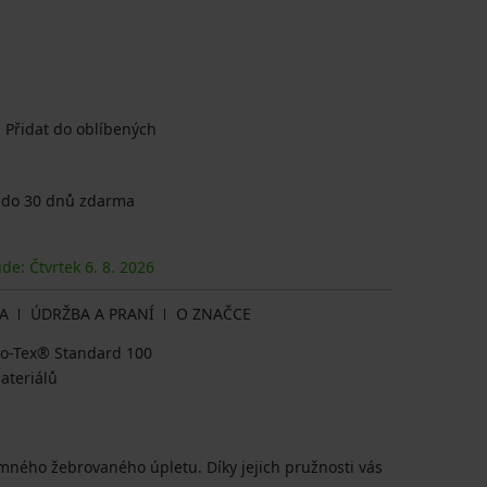
Přidat do oblíbených
 do 30 dnů zdarma
ude: Čtvrtek
6. 8.
2026
A
ÚDRŽBA A PRANÍ
O ZNAČCE
eko-Tex® Standard 100
ateriálů
emného žebrovaného úpletu. Díky jejich pružnosti vás