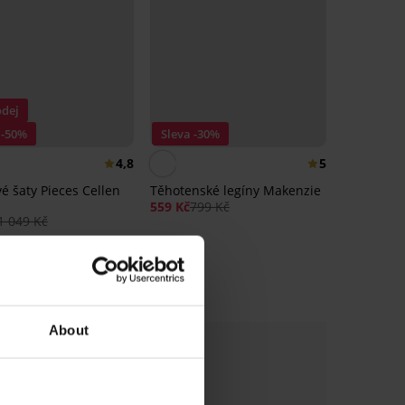
dej
 -50%
Sleva -30%
4,8
5
é šaty Pieces Cellen
Těhotenské legíny Makenzie
559 Kč
799 Kč
1 049 Kč
About