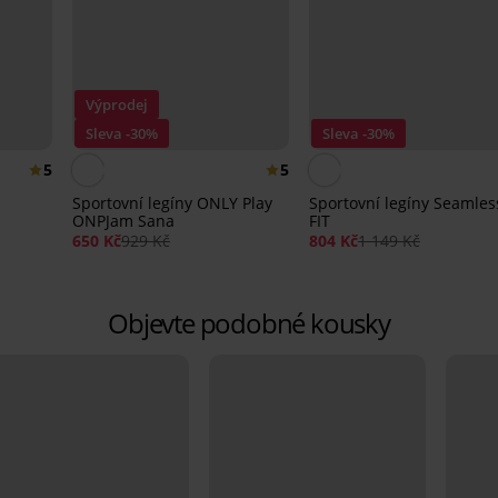
Výprodej
Sleva -30%
Sleva -30%
5
5
Sportovní legíny ONLY Play
Sportovní legíny Seamles
ONPJam Sana
FIT
650 Kč
929 Kč
804 Kč
1 149 Kč
Objevte podobné kousky