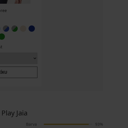
bree
st
ŠÍKU
lay Jaia
Barva
93%