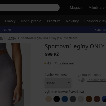
Hledat
Magazín
Výměna a 
Plavky
Noční prádlo
Premium
Novinky
Poslední kus
 −70 %
KÓD B
lo
Legíny
Sportovní legíny ONLY Play Jaia - švestková
Sportovní legíny ONLY P
599 Kč
4,7
|
31
hodnocení
Zvolte velikost
Jakou velikost?
Tabulka veli
Vyberte barvu:
švestková