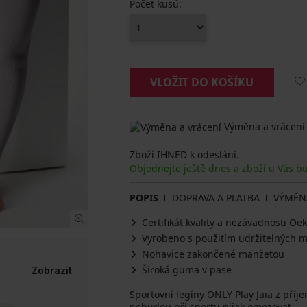
Počet kusů:
VLOŽIT DO KOŠÍKU
Výměna a vrácení
Zboží IHNED k odeslání.
Objednejte ještě dnes a zboží u Vás b
POPIS
DOPRAVA A PLATBA
VÝMĚN
Certifikát kvality a nezávadnosti O
Vyrobeno s použitím udržitelných m
Nohavice zakončené manžetou
Široká guma v pase
Zobrazit
Sportovní legíny ONLY Play Jaia z příj
nebudou při sportu nijak omezovat.