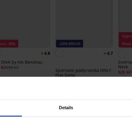
Výpro
eva -30%
-20% BRA20
Sleva
4,8
4,7
 DIVA by IVA Bandeau
Svetrov
Neck
 Kč
899 Kč
Sportovní podprsenka ONLY
525 Kč
Play Daisy
599 Kč
479 Kč
kód:
BRA20
Details
Ze stejné kolekce