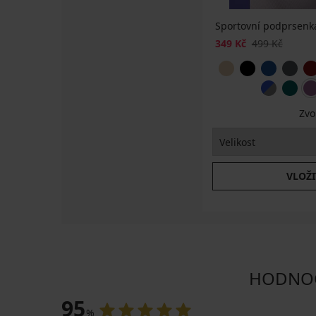
Sportovní podprsenka
349 Kč
499 Kč
Zvo
VLOŽI
HODNOCE
95
%