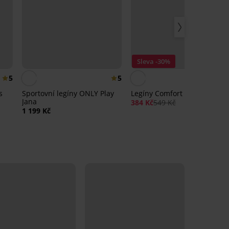
Sleva -30%
5
5
4,
s
Sportovní legíny ONLY Play
Legíny Comfort Highwaist
Jana
384 Kč
549 Kč
1 199 Kč