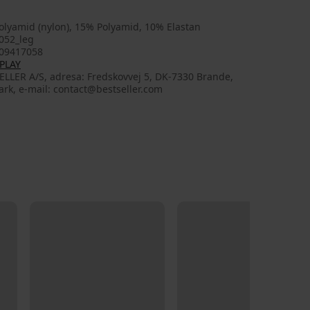
olyamid (nylon), 15% Polyamid, 10% Elastan
052_leg
09417058
PLAY
ELLER A/S, adresa: Fredskovvej 5, DK-7330 Brande,
rk, e-mail: contact@bestseller.com