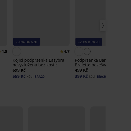
-20% BRA20
-20% BRA20
4,8
4,7
Kojicí podprsenka Easybra
Podprsenka Bamboo Nature
nevyztužená bez kostic
Bralette bezešvá II
699 Kč
499 Kč
559 Kč
399 Kč
kód:
BRA20
kód:
BRA20