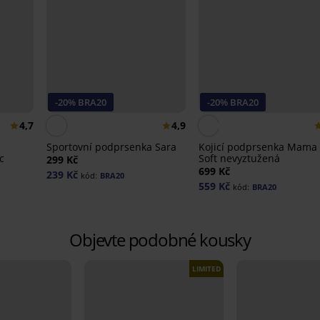
-20% BRA20
-20% BRA20
4,7
4,9
Sportovní podprsenka Sara
Kojicí podprsenka Mama
c
Soft nevyztužená
299 Kč
699 Kč
239 Kč
kód:
BRA20
559 Kč
kód:
BRA20
Objevte podobné kousky
LIMITED