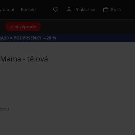
vrácení
Kontakt
Přihlásit se
Košík
y
Letní výprodej
RA20 = PODPRSENKY −20 %
Mama - tělová
kostí