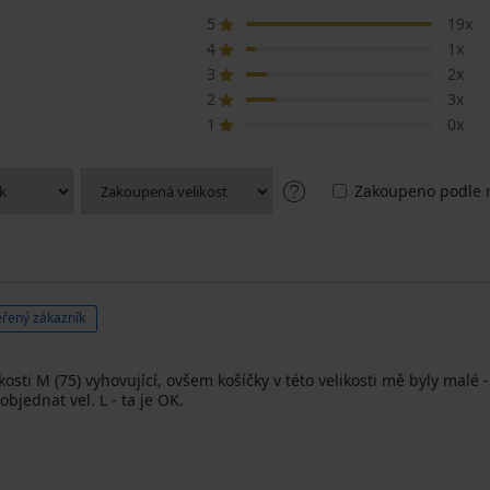
5
19x
4
1x
3
2x
2
3x
1
0x
Zakoupeno podle r
řený zákazník
ikosti M (75) vyhovující, ovšem košíčky v této velikosti mě byly mal
bjednat vel. L - ta je OK.