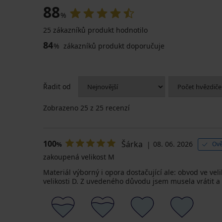
88
%
25 zákazníků produkt hodnotilo
84
%
zákazníků produkt doporučuje
Řadit od
Zobrazeno
25
z 25 recenzí
100
Šárka
08. 06. 2026
Ově
%
zakoupená velikost M
Materiál výborný i opora dostačující ale: obvod ve vel
velikosti D. Z uvedeného důvodu jsem musela vrátit a o