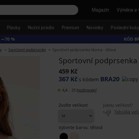
Hledat
Magazín
Výměna a 
Plavky
Noční prádlo
Premium
Novinky
Poslední kus
 −70 %
KÓD B
y
Sportovní podprsenky
Sportovní podprsenka Mama - tělová
Sportovní podprsenka 
459 Kč
367 Kč
BRA20
s kódem
4,4
|
25
hodnocení
Zvolte velikost
Jakou velikost?
Tabulka veli
Vyberte barvu:
tělová