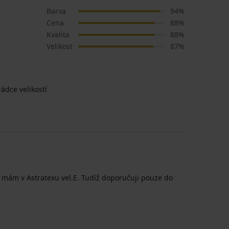
Barva
94%
Cena
88%
Kvalita
88%
Velikost
87%
ádce velikostí
é - mám v Astratexu vel.E. Tudíž doporučuji pouze do