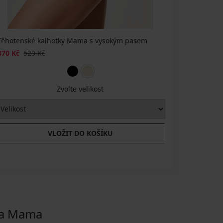
Těhotenské kalhotky Mama s vysokým pasem
Těhotens
370 Kč
529 Kč
729 Kč
Zvolte velikost
VLOŽIT DO KOŠÍKU
ka Mama