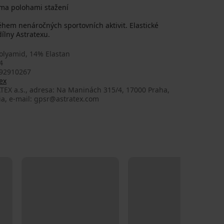
ěma polohami stažení
em nenáročných sportovních aktivit. Elastické
ílny Astratexu.
olyamid, 14% Elastan
4
92910267
ex
TEX a.s., adresa: Na Maninách 315/4, 17000 Praha,
ia, e-mail: gpsr@astratex.com