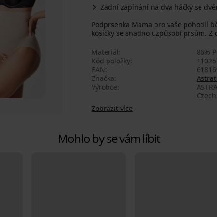
Zadní zapínání na dva háčky se dv
Podprsenka Mama pro vaše pohodlí běh
košíčky se snadno uzpůsobí prsům. Z d
Materiál
86% P
Kód položky
11025
EAN
61816
Značka
Astrat
Výrobce
ASTRA
Czech
Zobrazit více
Mohlo by se vám líbit