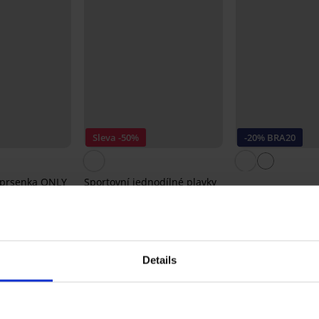
Sleva -50%
-20% BRA20
dprsenka ONLY
Sportovní jednodílné plavky
e
NEONIC
Podprsenka RIB B
425 Kč
849 Kč
kostic
369 Kč
295 Kč
kód:
BRA20
Details
Ze stejné kolekce