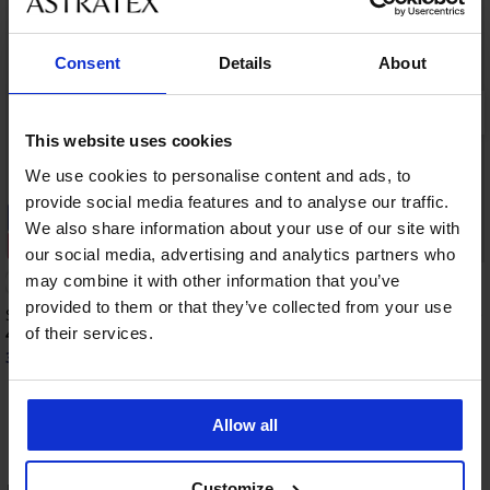
Consent
Details
About
This website uses cookies
We use cookies to personalise content and ads, to
provide social media features and to analyse our traffic.
-25% ALL25
-25% ALL25
We also share information about your use of our site with
3+1 ZDARMA
3+1 ZDARMA
our social media, advertising and analytics partners who
may combine it with other information that you’ve
4,8
provided to them or that they’ve collected from your use
Stahovací kalhotky Eve
Klasické kalhotky Lace
pasem
of their services.
449 Kč
399 Kč
337 Kč
kód:
ALL25
299 Kč
kód:
ALL25
Allow all
Customize