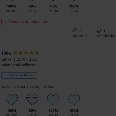
100%
60%
40%
100%
Velikost
Cena
Kvalita
Barva
Tento produkt nedoporučuji
0
1
souhlasím
nesouhlasím
100
%
Lenka
27. 07. 2026
zakoupená velikost L
Ověřený zákazník
Luxusní, krásně stahují bříško.
100%
80%
100%
100%
Velikost
Cena
Kvalita
Barva