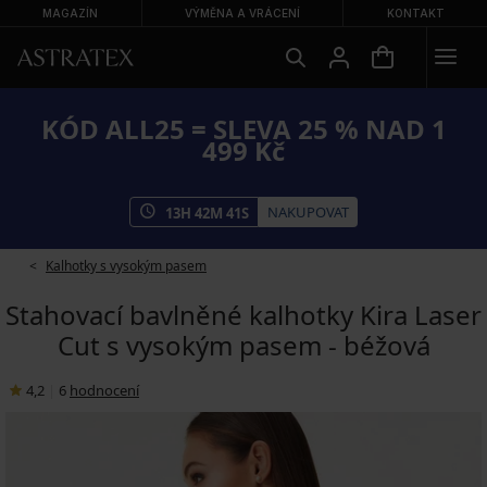
MAGAZÍN
VÝMĚNA A VRÁCENÍ
KONTAKT
KÓD ALL25 = SLEVA 25 % NAD 1
499 Kč
NAKUPOVAT
13
H
42
M
40
S
Kalhotky s vysokým pasem
Stahovací bavlněné kalhotky Kira Laser
Cut s vysokým pasem - béžová
4,2
|
6
hodnocení