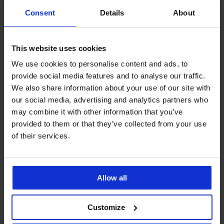
Consent
Details
About
Ze stejné kolekce
This website uses cookies
We use cookies to personalise content and ads, to
provide social media features and to analyse our traffic.
We also share information about your use of our site with
4,9
4,8
4,7
4,9
4,6
4,8
our social media, advertising and analytics partners who
Stahovací
Dámské
may combine it with other information that you’ve
body
stahovací
Stahovací
Stahovací
Stahovací
BESTSELLER
Rocia
body
body
body
body
provided to them or that they’ve collected from your use
Gala
Stahovací
Phoebe
Angie
Stella
799
of their services.
béžové
body
s
Spacer
s
Kč
Elsie
otevřeným
3D
nohavičkou
1 649
klínem
899
Kč
1 749
1 199
999
Kč
Kč
Kč
Allow all
Kč
Customize