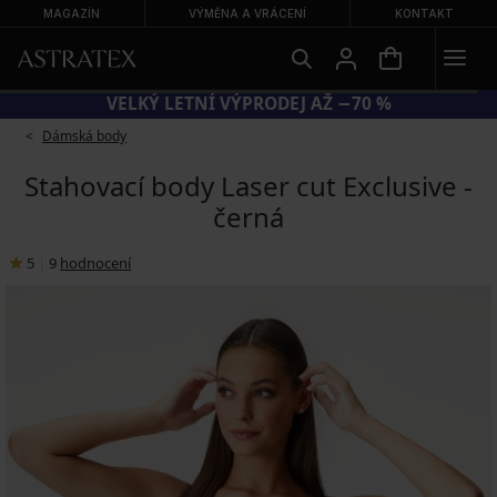
MAGAZÍN
VÝMĚNA A VRÁCENÍ
KONTAKT
KÓD BRA20 = PODPRSENKY −20 %
Dámská body
Stahovací body Laser cut Exclusive -
černá
5
|
9
hodnocení