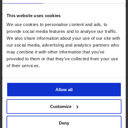
4,9
4,8
r Soft Comfort bez
Podprsenka Cassi vyztužená s
This website uses cookies
vyjímatelnými vycpávkami
869 Kč
1 449 Kč
We use cookies to personalise content and ads, to
provide social media features and to analyse our traffic.
We also share information about your use of our site with
our social media, advertising and analytics partners who
may combine it with other information that you’ve
HODNOCENÍ PRODUKTU Stahovací
provided to them or that they’ve collected from your use
body Lora
of their services.
96
%
4,8
4,8
4,9
4,8
4,8
145 zákazníků produkt hodnotilo
Allow all
95
%
zákazníků produkt doporučuje
Stahovací
Stahovací
BESTSELLER
body
body
xusní
Stahovací
Customize
Stahovací
Phoebe
Stella
ahovací
body
body
s
s
ody
Sanremo
Řazení
Elsie
otevřeným
nohavičkou
via
Big
Deny
klínem
899
1 199
499
1 249