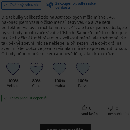
Zakoupeno podle rádce
Ověřený zákazník
velikostí
Dle tabulky velikostí zde na Astratex bych měla mít vel. 48,
nakonec jsem vzala o číslo menší, tedy vel. 46 a vše sedí
perfektně. Asi bych mohla mít i vel. 44, ale to už jsem se bála, že
by se body mohlo zařezávat v tříslech. Samozřejmě to nefunguje
tak, že by člověk měl rázem o 2 velikosti méně, ale rozhodně vše
tak pěkně zpevní, nic se neklepe, a při sezení vše opět drží na
svém místě, dokonce jsem si všimla i mírného pozvednutí prsou.
O body během nošení jsem ani nevěděla, jako druhá kůže.
100%
80%
100%
100%
Velikost
Cena
Kvalita
Barva
Tento produkt doporučuji
0
0
souhlasím
nesouhlasím