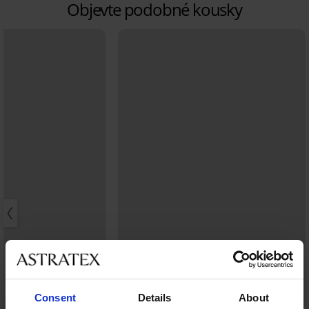
Objevte podobné kousky
Consent
Details
About
Sleva -40%