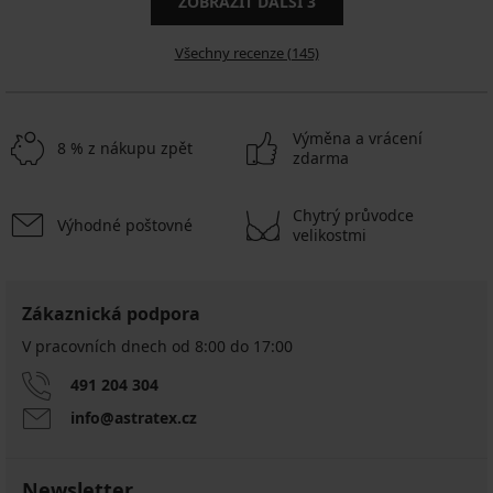
ZOBRAZIT DALŠÍ
3
Všechny recenze (145)
Výměna a vrácení
8 % z nákupu zpět
zdarma
Chytrý průvodce
Výhodné poštovné
velikostmi
Zákaznická podpora
V pracovních dnech od 8:00 do 17:00
491 204 304
info@astratex.cz
Newsletter