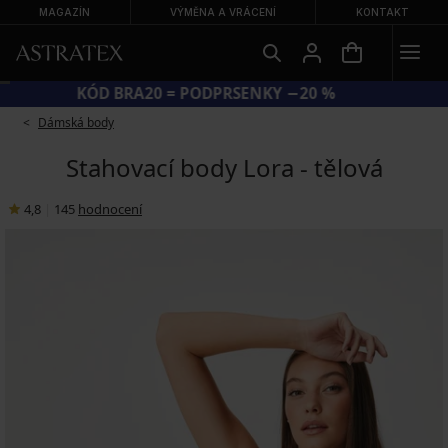
MAGAZÍN
VÝMĚNA A VRÁCENÍ
KONTAKT
KÓD BRA20 = PODPRSENKY −20 %
Dámská body
Stahovací body Lora - tělová
4,8
|
145
hodnocení