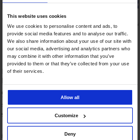
-20% BRA20
-20% BRA2
5
4,7
This website uses cookies
Podprsenka DAILY by IVA nevyztužená
Podprsenka 
We use cookies to personalise content and ads, to
vyhlazující
1 099 Kč
provide social media features and to analyse our traffic.
999 Kč
879 Kč
kód:
799 Kč
We also share information about your use of our site with
kód:
BRA20
our social media, advertising and analytics partners who
may combine it with other information that you’ve
provided to them or that they’ve collected from your use
HODNOCENÍ PRODUKTU Stahovací
of their services.
korzet Elegant Shape
93
%
Allow all
4
50 zákazníků produkt hodnotilo
90
%
zákazníků produkt doporučuje
Stahovací
Customize
korzet
Ester
888
Deny
Řazení
Kč