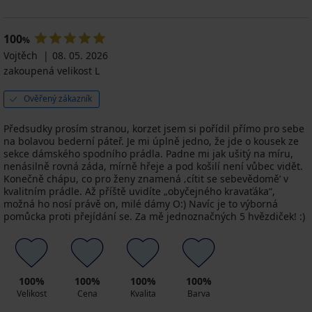
100
%
Vojtěch
08. 05. 2026
zakoupená velikost L
Ověřený zákazník
Předsudky prosím stranou, korzet jsem si pořídil přímo pro sebe
na bolavou bederní páteř. Je mi úplně jedno, že jde o kousek ze
sekce dámského spodního prádla. Padne mi jak ušitý na míru,
nenásilně rovná záda, mírně hřeje a pod košilí není vůbec vidět.
Konečně chápu, co pro ženy znamená ‚cítit se sebevědomě‘ v
kvalitním prádle. Až příště uvidíte „obyčejného kravaťáka“,
možná ho nosí právě on, milé dámy O:) Navíc je to výborná
pomůcka proti přejídání se. Za mě jednoznačných 5 hvězdiček! :)
100%
100%
100%
100%
Velikost
Cena
Kvalita
Barva