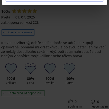
100
%
Květa
01. 07. 2026
zakoupená velikost XXL
Ověřený zákazník
Korzet je výborný, dobře sedí a dobře se udržuje. Kupuji
opakovaně, pomáhá mi držet křivou a bolavou páteř. Jen mi vadí,
že někdy dost dlouho čekám, když potřebuji náhradu, že buď
nebývá v nabídce moje velikost nebo tělová barva.
100%
80%
100%
100%
Velikost
Cena
Kvalita
Barva
Tento produkt doporučuji
0
0
souhlasím
nesouhlasím