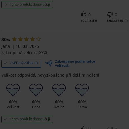
Tento produkt doporučuji
0
0
souhlasím
nesouhlasím
80
%
Jana
10. 03. 2026
zakoupená velikost XXXL
Zakoupeno podle rádce
Ověřený zákazník
velikostí
Velikost odpovídá, nevyzkoušeno při delšim nošení
60%
60%
60%
60%
Velikost
Cena
Kvalita
Barva
Tento produkt doporučuji