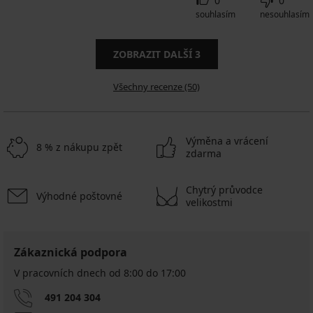
0
0
souhlasím
nesouhlasím
ZOBRAZIT DALŠÍ
3
Všechny recenze (50)
Výměna a vrácení
8 % z nákupu zpět
zdarma
Chytrý průvodce
Výhodné poštovné
velikostmi
Zákaznická podpora
V pracovních dnech od 8:00 do 17:00
491 204 304