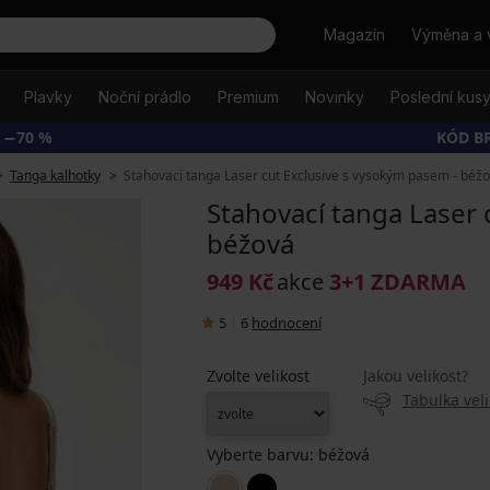
Hledat
Magazín
Výměna a 
Plavky
Noční prádlo
Premium
Novinky
Poslední kus
 −70 %
KÓD B
Tanga kalhotky
Stahovací tanga Laser cut Exclusive s vysokým pasem - béž
Stahovací tanga Laser 
béžová
949 Kč
akce
3+1 ZDARMA
5
|
6
hodnocení
Zvolte velikost
Jakou velikost?
Tabulka veli
Vyberte barvu:
béžová