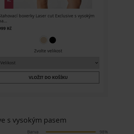
Stahovací boxerky Laser cut Exclusive s vysokým
Stahovací 
pa...
p...
999 Kč
949 Kč
Zvolte velikost
VLOŽIT DO KOŠÍKU
ve s vysokým pasem
Barva
98%