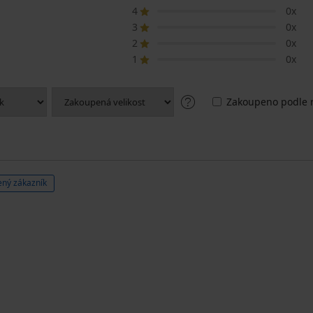
4
0x
3
0x
2
0x
1
0x
Zakoupeno podle r
ný zákazník