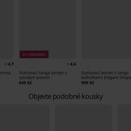
3+1 ZDARMA
4,7
4,6
uprima
Stahovací tanga Jordyn s
Stahovací korzet s tanga
vysokým pasem
kalhotkami Elegant Shap
649 Kč
999 Kč
Objevte podobné kousky