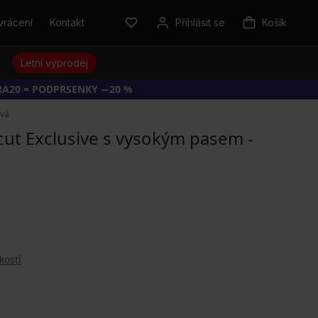
vrácení
Kontakt
Přihlásit se
Košík
y
Letní výprodej
RA20 = PODPRSENKY −20 %
ová
cut Exclusive s vysokým pasem -
kostí