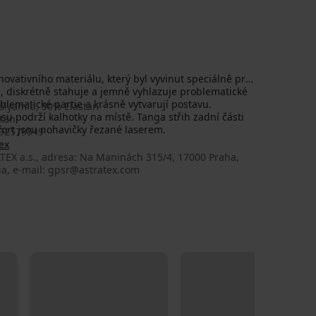
novativního materiálu, který byl vyvinut speciálně pro
e, diskrétně stahuje a jemně vyhlazuje problematické
oblematické partie a krásně vytvarují postavu.
olyamid, 30% Elastan
asu podrží kalhotky na místě. Tanga střih zadní části
_tan
mfort jsou nohavičky řezané laserem.
92579549
ex
TEX a.s., adresa: Na Maninách 315/4, 17000 Praha,
ia, e-mail: gpsr@astratex.com