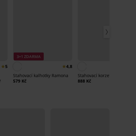
3+1 ZDARMA
5
4,8
Stahovací kalhotky Ramona
Stahovací korzet Ester
e
579 Kč
888 Kč