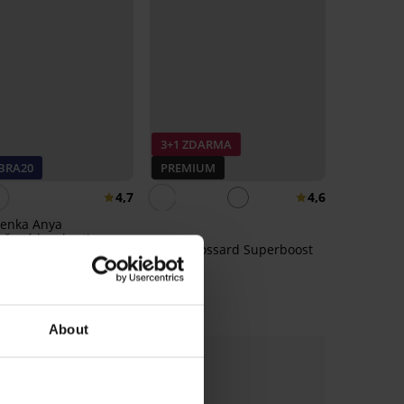
3+1 ZDARMA
 BRA20
PREMIUM
4,7
4,6
enka Anya
užená bez kostic
Tanga Gossard Superboost
Kč
Lace
Kč
kód:
BRA20
749 Kč
About