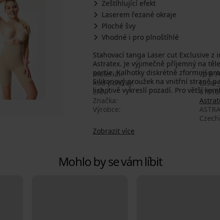
Zeštíhlující efekt
Laserem řezané okraje
Ploché švy
Vhodné i pro plnoštíhlé
Stahovací tanga Laser cut Exclusive z i
Astratex. Je výjimečně příjemný na těl
partie. Kalhotky diskrétně zformují pr
Materiál
70% P
Silikonový proužek na vnitřní straně p
Kód položky
Laser
lichotivě vykreslí pozadí. Pro větší ko
EAN
61816
Značka
Astrat
Výrobce
ASTRA
Czech
Zobrazit více
Mohlo by se vám líbit