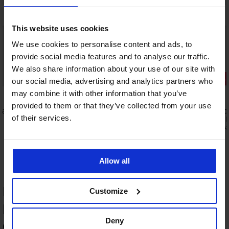
This website uses cookies
We use cookies to personalise content and ads, to
provide social media features and to analyse our traffic.
We also share information about your use of our site with
2+1 ZDARMA
Sleva -20%
our social media, advertising and analytics partners who
may combine it with other information that you’ve
5
4,8
provided to them or that they’ve collected from your use
Talia
Stahující punčochové kalhoty OMSA
Stahovací p
of their services.
Silhouette 15 DEN
Shaper 20 
299 Kč
319 Kč
399 K
Allow all
HODNOCENÍ PRODUKTU Stahující
Customize
punčochové kalhoty Push-Up 40 DEN
Deny
97