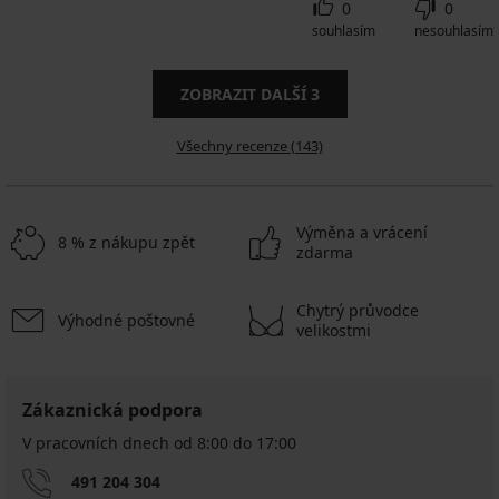
0
0
souhlasím
nesouhlasím
ZOBRAZIT DALŠÍ
3
Všechny recenze (143)
Výměna a vrácení
8 % z nákupu zpět
zdarma
Chytrý průvodce
Výhodné poštovné
velikostmi
Zákaznická podpora
V pracovních dnech od 8:00 do 17:00
491 204 304