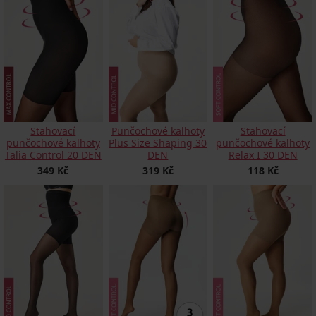
Stahovací
Punčochové kalhoty
Stahovací
punčochové kalhoty
Plus Size Shaping 30
punčochové kalhoty
Talia Control 20 DEN
DEN
Relax I 30 DEN
349 Kč
319 Kč
118 Kč