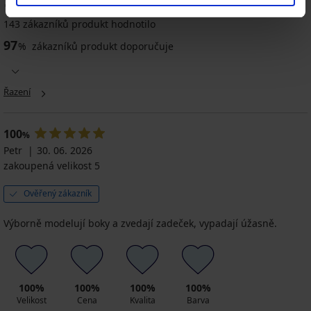
%
143 zákazníků produkt hodnotilo
97
%
zákazníků produkt doporučuje
Řazení
100
%
Petr
30. 06. 2026
zakoupená velikost 5
Ověřený zákazník
Výborně modelují boky a zvedají zadeček, vypadají úžasně.
100%
100%
100%
100%
Velikost
Cena
Kvalita
Barva