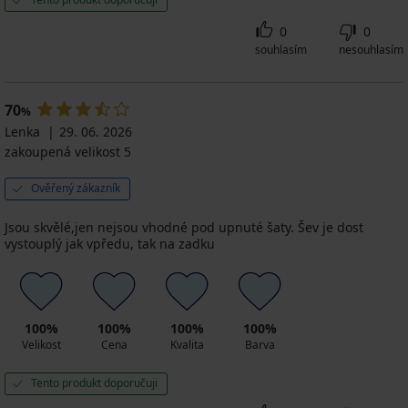
0
0
souhlasím
nesouhlasím
70
%
Lenka
29. 06. 2026
zakoupená velikost 5
Ověřený zákazník
Jsou skvělé,jen nejsou vhodné pod upnuté šaty. Šev je dost
vystouplý jak vpředu, tak na zadku
100%
100%
100%
100%
Velikost
Cena
Kvalita
Barva
Tento produkt doporučuji