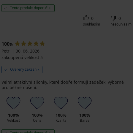
Tento produkt doporučuji
0
0
souhlasím
nesouhlasím
100
%
Petr
30. 06. 2026
zakoupená velikost 5
Ověřený zákazník
Velmi atraktivní silonky, které dobře formují zadeček, výborné
pro běžné nošení.
100%
100%
100%
100%
Velikost
Cena
Kvalita
Barva
Tento produkt doporučuji