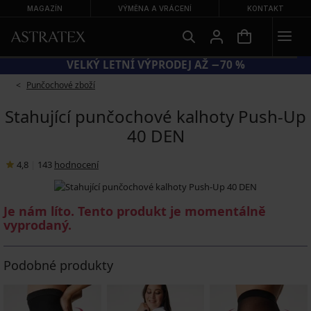
MAGAZÍN
VÝMĚNA A VRÁCENÍ
KONTAKT
KÓD BRA20 = PODPRSENKY −20 %
Punčochové zboží
Stahující punčochové kalhoty Push-Up
40 DEN
4,8
|
143
hodnocení
Je nám líto. Tento produkt je momentálně
vyprodaný.
Podobné produkty