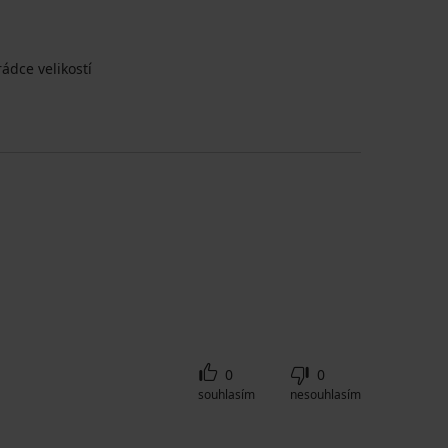
ádce velikostí
0
0
souhlasím
nesouhlasím