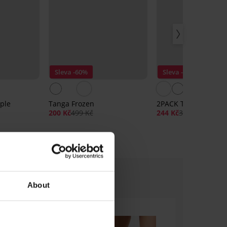
Sleva -60%
Sleva -30%
ple
Tanga Frozen
2PACK Tanga RIB
200 Kč
499 Kč
244 Kč
349 Kč
About