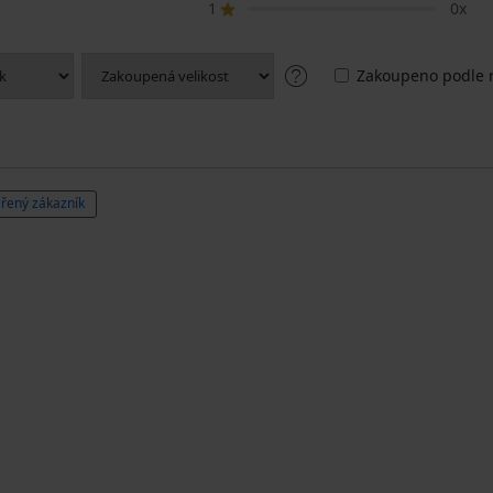
1
0x
Zakoupeno podle r
řený zákazník