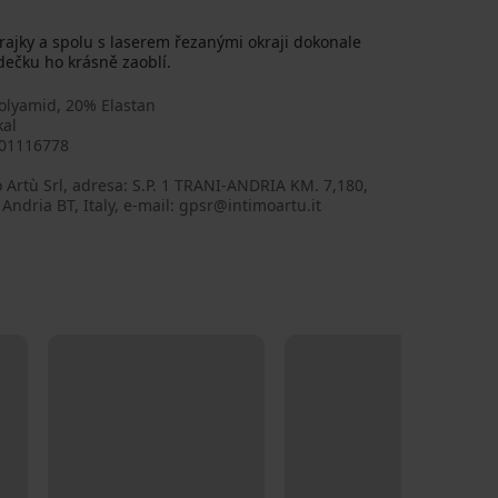
rajky a spolu s laserem řezanými okraji dokonale
dečku ho krásně zaoblí.
olyamid, 20% Elastan
kal
01116778
 Artù Srl, adresa: S.P. 1 TRANI-ANDRIA KM. 7,180,
Andria BT, Italy, e-mail: gpsr@intimoartu.it