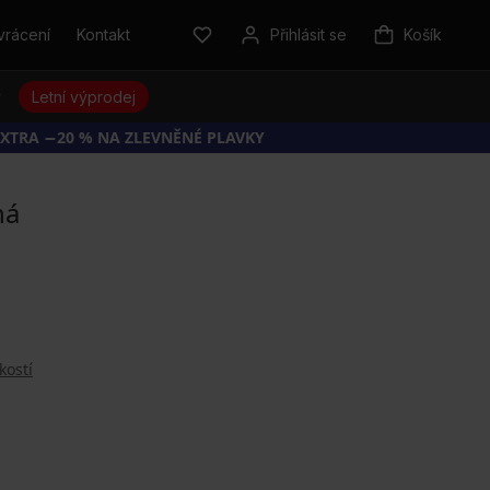
vrácení
Kontakt
Přihlásit se
Košík
y
Letní výprodej
EXTRA −20 % NA ZLEVNĚNÉ PLAVKY
ná
kostí