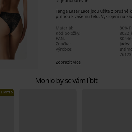
Jednobarevné
Tanga Laser Lace jsou ušité z pružné k
přilnou k vašemu tělu. Vykrojení na za
Materiál
80% P
Kód položky
8022_
EAN
80546
Značka
Jadea
Výrobce
Intimo
76123 
Zobrazit více
Mohlo by se vám líbit
LIMITED