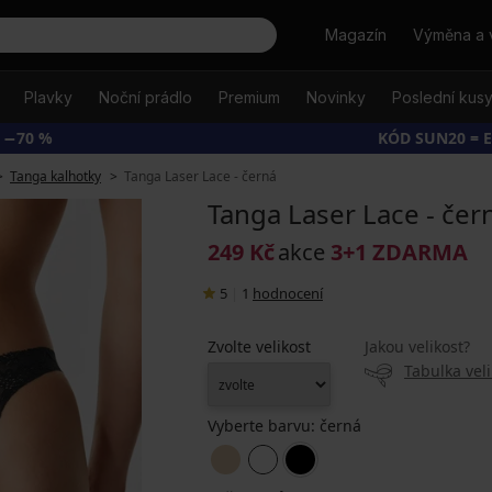
Hledat
Magazín
Výměna a 
Plavky
Noční prádlo
Premium
Novinky
Poslední kus
 −70 %
KÓD SUN20 = 
Tanga kalhotky
Tanga Laser Lace - černá
Tanga Laser Lace - čer
249 Kč
akce
3+1 ZDARMA
5
|
1
hodnocení
Zvolte velikost
Jakou velikost?
Tabulka veli
Vyberte barvu:
černá