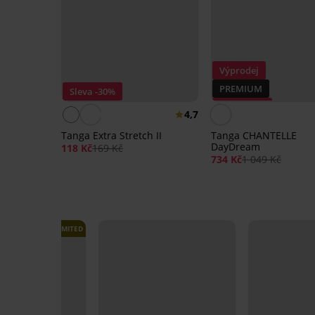
Výprodej
PREMIUM
Sleva -30%
Sleva -30%
4,7
Tanga Extra Stretch II
Tanga CHANTELLE
DayDream
118 Kč
169 Kč
734 Kč
1 049 Kč
LIMITED