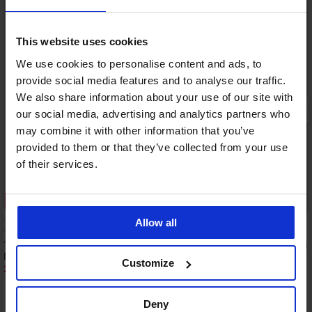
This website uses cookies
We use cookies to personalise content and ads, to
provide social media features and to analyse our traffic.
We also share information about your use of our site with
our social media, advertising and analytics partners who
may combine it with other information that you’ve
provided to them or that they’ve collected from your use
of their services.
Sleva -30%
Sleva -40%
Allow all
5
Těhotenské punčochové kalhoty
Těhotenská a kojicí mi
Mamma 40 DEN
959 Kč
1 599 Kč
Customize
223 Kč
319 Kč
Objevte podobné kousky
Deny