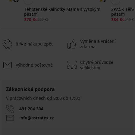
4,9
5
Těhotenské kalhotky Mama s vysokým
2PACK Těho
pasem
pasem
370 Kč
384 Kč
529 Kč
549 K
Výměna a vrácení
8 % z nákupu zpět
zdarma
Chytrý průvodce
Výhodné poštovné
velikostmi
Zákaznická podpora
V pracovních dnech od 8:00 do 17:00
491 204 304
info@astratex.cz