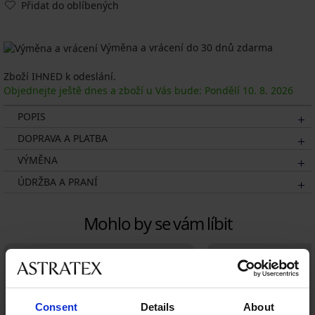
Přidat do oblíbených
Výměna a vrácení do 30 dnů zdarma
Zboží IHNED k odeslání.
Objednejte ještě dnes a zboží u Vás bude: Pondělí
10. 8.
2026
POPIS
DOPRAVA A PLATBA
VÝMĚNA
ÚDRŽBA A PRANÍ
Mohlo by se vám líbit
Consent
Details
About