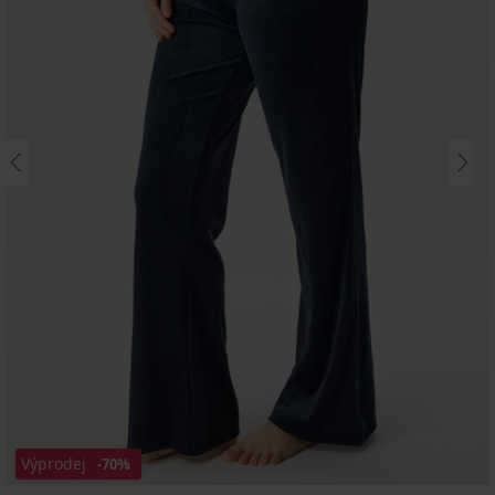
Výprodej
-70%