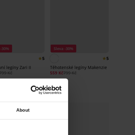
 -30%
Sleva -30%
5
5
ní legíny Zari II
Těhotenské legíny Makenzie
799 Kč
559 Kč
799 Kč
About