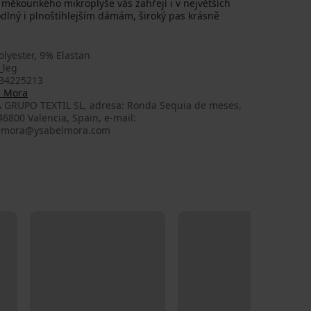
z měkounkého mikroplyše vás zahřejí i v největších
dlný i plnoštíhlejším dámám, široký pas krásně
lyester, 9% Elastan
_leg
34225213
l Mora
 GRUPO TEXTIL SL, adresa: Ronda Sequia de meses,
 46800 Valencia, Spain, e-mail:
lmora@ysabelmora.com