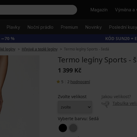
Hledat
Magazín
Výměna a 
Plavky
Noční prádlo
Premium
Novinky
Poslední kus
 −70 %
KÓD SUN20 = 
é legíny
Hřejivé a teplé legíny
Termo legíny Sports - šedá
Termo legíny Sports - 
1 399 Kč
5
|
2
hodnocení
Zvolte velikost
Jakou velikost?
Tabulka veli
Vyberte barvu:
šedá