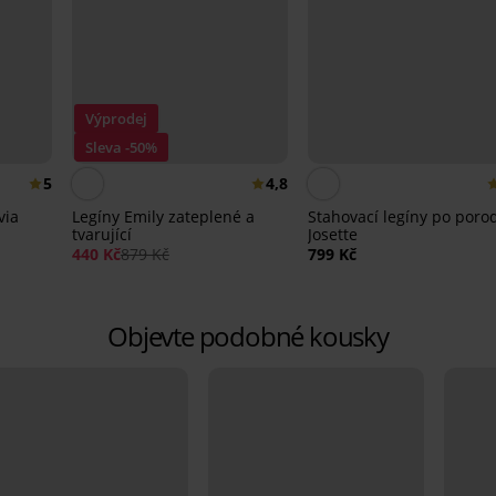
Výprodej
Sleva -50%
5
4,8
via
Legíny Emily zateplené a
Stahovací legíny po poro
tvarující
Josette
440 Kč
879 Kč
799 Kč
Objevte podobné kousky