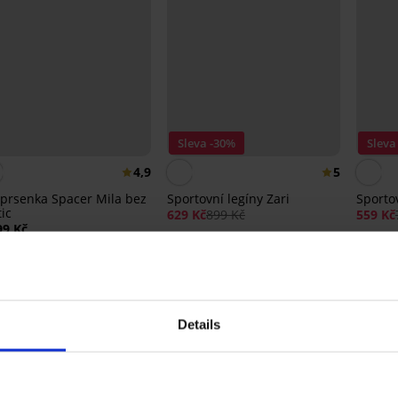
Sleva -30%
Sleva
4,9
5
prsenka Spacer Mila bez
Sportovní legíny Zari
Sportov
tic
629 Kč
899 Kč
559 Kč
99 Kč
Details
Ze stejné kolekce