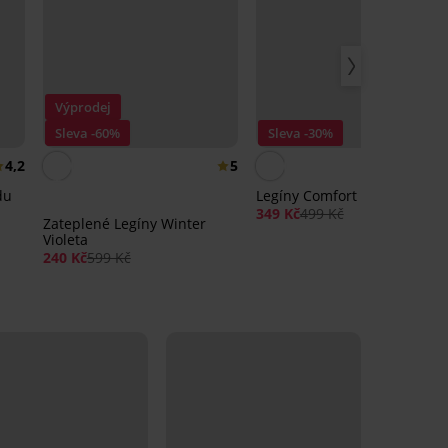
Výprodej
Sleva -60%
Sleva -30%
4,2
5
4,
du
Legíny Comfort
349 Kč
499 Kč
Zateplené Legíny Winter
Violeta
240 Kč
599 Kč