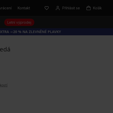
vrácení
Kontakt
Přihlásit se
Košík
y
Letní výprodej
EXTRA −20 % NA ZLEVNĚNÉ PLAVKY
šedá
kostí