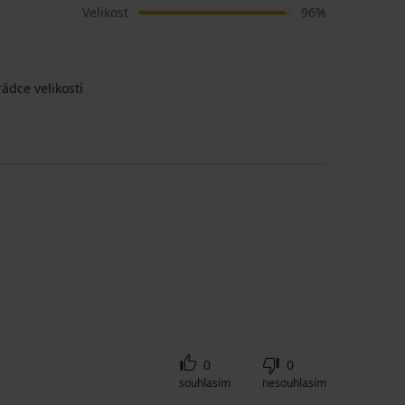
Velikost
96%
ádce velikostí
0
0
souhlasím
nesouhlasím