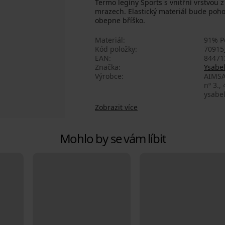
Termo legíny Sports s vnitřní vrstvou 
mrazech. Elastický materiál bude poho
obepne bříško.
Materiál
91% Po
Kód položky
70915
EAN
84471
Značka
Ysabe
Výrobce
AIMSA
nº 3.,
ysabe
Zobrazit více
Mohlo by se vám líbit