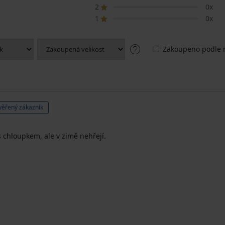
2
0x
1
0x
Zakoupeno podle r
věřený zákazník
 s chloupkem, ale v zimě nehřejí.